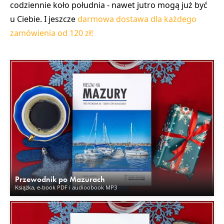
codziennie koło południa - nawet jutro mogą już być
u Ciebie. I jeszcze
darmowa dostawa dla każdego
zamówienia od 120 zł!
Przewodnik po Mazurach
Książka, e-book PDF i audioobook MP3