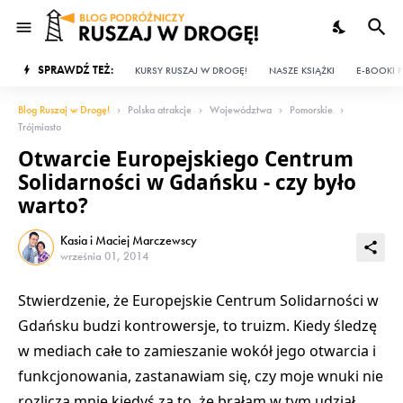
SPRAWDŹ TEŻ:
KURSY RUSZAJ W DROGĘ!
NASZE KSIĄŻKI
E-BOOKI P
Blog Ruszaj w Drogę!
Polska atrakcje
Województwa
Pomorskie
Trójmiasto
Otwarcie Europejskiego Centrum
Solidarności w Gdańsku - czy było
warto?
Kasia i Maciej Marczewscy
września 01, 2014
Stwierdzenie, że Europejskie Centrum Solidarności w
Gdańsku budzi kontrowersje, to truizm. Kiedy śledzę
w mediach całe to zamieszanie wokół jego otwarcia i
funkcjonowania, zastanawiam się, czy moje wnuki nie
rozliczą mnie kiedyś za to, że brałam w tym udział.