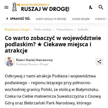
SPRAWDŹ TEŻ:
KURSY RUSZAJ W DROGĘ!
NASZE KSIĄŻKI
E-BOOKI P
Blog Ruszaj w Drogę!
Polska atrakcje
Województwa
Podlaskie
Co warto zobaczyć w województwie
podlaskim? ★ Ciekawe miejsca i
atrakcje
Kasia i Maciej Marczewscy
Fundacja Ruszaj w Drogę!
Odkrywaj z nami
atrakcje Podlasia
i
województwa
podlaskiego
– regionu leżącego przy północno-
wschodniej granicy Polski, ze stolicą w
Białymstoku
.
Czeka na Ciebie malownicza
Suwalszczyzna
z
Cisową
Górą
oraz
Biebrzański Park Narodowy
, którego