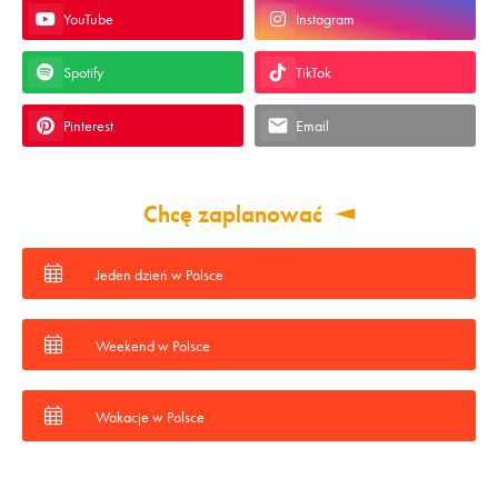
YouTube
Instagram
Spotify
TikTok
Pinterest
Email
Chcę zaplanować
Jeden dzień w Polsce
Weekend w Polsce
Wakacje w Polsce