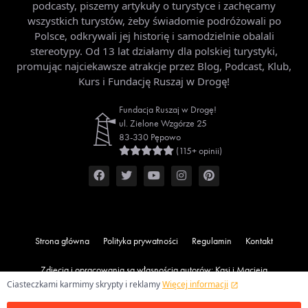
podcasty, piszemy artykuły o turystyce i zachęcamy
wszystkich turystów, żeby świadomie podróżowali po
Polsce, odkrywali jej historię i samodzielnie obalali
stereotypy. Od 13 lat działamy dla polskiej turystyki,
promując najciekawsze atrakcje przez Blog, Podcast, Klub,
Kurs i Fundację Ruszaj w Drogę!
Fundacja Ruszaj w Drogę!
ul. Zielone Wzgórze 25
83-330 Pępowo
(115+ opinii)
Strona główna
Polityka prywatności
Regulamin
Kontakt
Zdjęcia i opracowania są własnością autorów: Kasi i Macieja
Ciasteczkami karmimy skrypty i reklamy
Więcej informacji
Marczewskich oraz
Fundacji Ruszaj w Drogę!
. Wszelkie prawa
zastrzeżone.