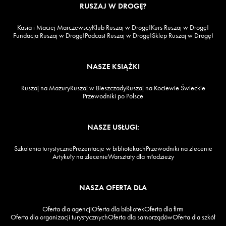
RUSZAJ W DROGĘ?
Kasia i Maciej Marczewscy
Klub Ruszaj w Drogę!
Kurs Ruszaj w Drogę!
Fundacja Ruszaj w Drogę!
Podcast Ruszaj w Drogę!
Sklep Ruszaj w Drogę!
NASZE KSIĄŻKI
Ruszaj na Mazury
Ruszaj w Bieszczady
Ruszaj na Kociewie Świeckie
Przewodniki po Polsce
NASZE USŁUGI:
Szkolenia turystyczne
Prezentacje w bibliotekach
Przewodniki na zlecenie
Artykuły na zlecenie
Warsztaty dla młodzieży
NASZA OFERTA DLA
Oferta dla agencji
Oferta dla bibliotek
Oferta dla firm
Oferta dla organizacji turystycznych
Oferta dla samorządów
Oferta dla szkół