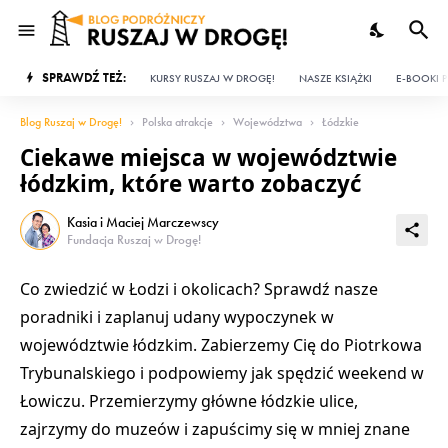
SPRAWDŹ TEŻ:
KURSY RUSZAJ W DROGĘ!
NASZE KSIĄŻKI
E-BOOKI P
Blog Ruszaj w Drogę!
Polska atrakcje
Województwa
Łódzkie
Ciekawe miejsca w województwie
łódzkim, które warto zobaczyć
Kasia i Maciej Marczewscy
Fundacja Ruszaj w Drogę!
Co zwiedzić w Łodzi i okolicach
? Sprawdź nasze
poradniki i zaplanuj udany wypoczynek w
województwie łódzkim
. Zabierzemy Cię do
Piotrkowa
Trybunalskiego
i podpowiemy jak spędzić
weekend w
Łowiczu
. Przemierzymy główne łódzkie ulice,
zajrzymy do muzeów i zapuścimy się w mniej znane