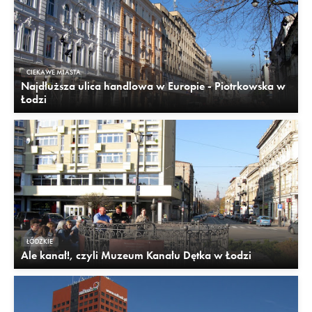
CIEKAWE MIASTA
Najdłuższa ulica handlowa w Europie - Piotrkowska w
Łodzi
ŁÓDZKIE
Ale kanał!, czyli Muzeum Kanału Dętka w Łodzi