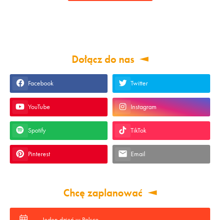
Dołącz do nas
Facebook
Twitter
YouTube
Instagram
Spotify
TikTok
Pinterest
Email
Chcę zaplanować
Jeden dzień w Polsce