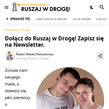
SPRAWDŹ TEŻ:
KURSY RUSZAJ W DROGĘ!
NASZE KSIĄŻKI
E-BOOKI P
Blog Ruszaj w Drogę!
Dołącz do Ruszaj w Drogę! Zapisz się
na Newsletter.
Kasia i Maciej Marczewscy
Fundacja Ruszaj w Drogę!
Zostaw nam
swojego
maila, a
dowiesz się
jako pierwszy
o