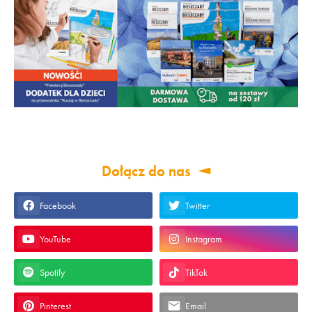
Dołącz do nas
Facebook
Twitter
YouTube
Instagram
Spotify
TikTok
Pinterest
Email