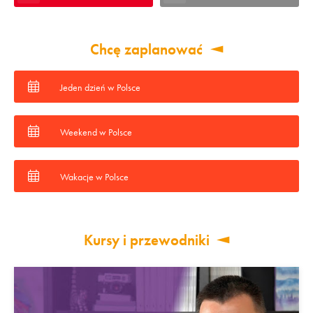
Chcę zaplanować
Jeden dzień w Polsce
Weekend w Polsce
Wakacje w Polsce
Kursy i przewodniki