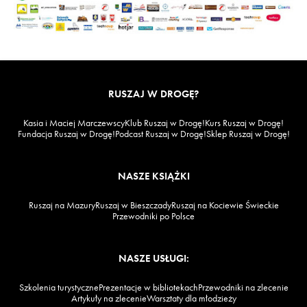
RUSZAJ W DROGĘ?
Kasia i Maciej Marczewscy
Klub Ruszaj w Drogę!
Kurs Ruszaj w Drogę!
Fundacja Ruszaj w Drogę!
Podcast Ruszaj w Drogę!
Sklep Ruszaj w Drogę!
NASZE KSIĄŻKI
Ruszaj na Mazury
Ruszaj w Bieszczady
Ruszaj na Kociewie Świeckie
Przewodniki po Polsce
NASZE USŁUGI:
Szkolenia turystyczne
Prezentacje w bibliotekach
Przewodniki na zlecenie
Artykuły na zlecenie
Warsztaty dla młodzieży