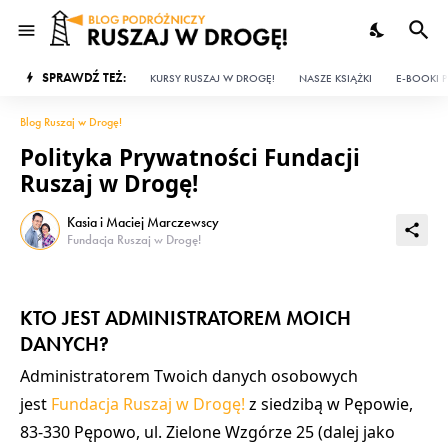
SPRAWDŹ TEŻ:
KURSY RUSZAJ W DROGĘ!
NASZE KSIĄŻKI
E-BOOKI P
Blog Ruszaj w Drogę!
Polityka Prywatności Fundacji
Ruszaj w Drogę!
Kasia i Maciej Marczewscy
Fundacja Ruszaj w Drogę!
KTO JEST ADMINISTRATOREM MOICH
DANYCH?
Administratorem Twoich danych osobowych
jest
Fundacja Ruszaj w Drogę!
z siedzibą w Pępowie,
83-330 Pępowo, ul. Zielone Wzgórze 25 (dalej jako