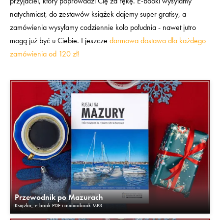
przyjaciel, który poprowadzi Cię za rękę. E-booki wysyłamy
natychmiast, do zestawów książek dajemy super gratisy, a
zamówienia wysyłamy codziennie koło południa - nawet jutro
mogą już być u Ciebie. I jeszcze
darmowa dostawa dla każdego
zamówienia od 120 zł!
Przewodnik po Mazurach
Książka, e-book PDF i audioobook MP3