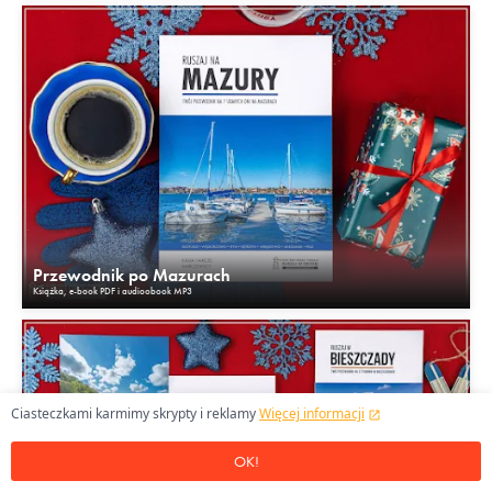
Przewodnik po Mazurach
Książka, e-book PDF i audioobook MP3
Ciasteczkami karmimy skrypty i reklamy
Więcej informacji
OK!