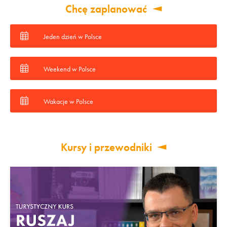
Chcę zaplanować
Jeden dzień w Polsce
Weekend w Polsce
Wakacje w Polsce
Kursy i przewodniki