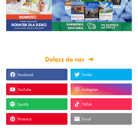
Dołącz do nas
Facebook
Twitter
YouTube
Instagram
Spotify
TikTok
Pinterest
Email