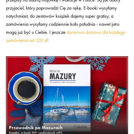
przyjaciel, który poprowadzi Cię za rękę. E-booki wysyłamy
natychmiast, do zestawów książek dajemy super gratisy, a
zamówienia wysyłamy codziennie koło południa - nawet jutro
mogą już być u Ciebie. I jeszcze
darmowa dostawa dla każdego
zamówienia od 120 zł!
Przewodnik po Mazurach
Książka, e-book PDF i audioobook MP3