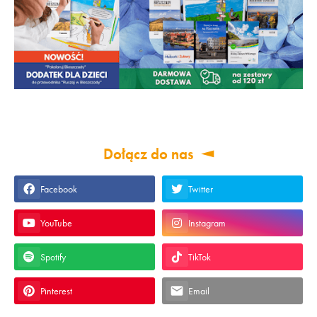
Dołącz do nas
Facebook
Twitter
YouTube
Instagram
Spotify
TikTok
Pinterest
Email