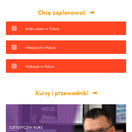
Chcę zaplanować
Jeden dzień w Polsce
Weekend w Polsce
Wakacje w Polsce
Kursy i przewodniki