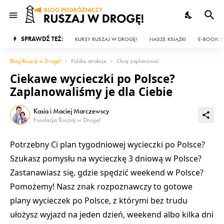
SPRAWDŹ TEŻ:
KURSY RUSZAJ W DROGĘ!
NASZE KSIĄŻKI
E-BOOKI P
Blog Ruszaj w Drogę!
Polska atrakcje
Chcę zaplanować
Ciekawe wycieczki po Polsce?
Zaplanowaliśmy je dla Ciebie
Kasia i Maciej Marczewscy
Fundacja Ruszaj w Drogę!
Potrzebny Ci
plan tygodniowej wycieczki po Polsce
?
Szukasz pomysłu na
wycieczkę 3 dniową w Polsce
?
Zastanawiasz się,
gdzie spędzić weekend w Polsce
?
Pomożemy! Nasz znak rozpoznawczy to gotowe
plany wycieczek po Polsce
, z którymi bez trudu
ułożysz
wyjazd na jeden dzień
, weekend albo
kilka dni