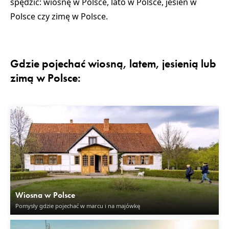
spędzić:
wiosnę w Polsce
,
lato w Polsce
,
jesień w
Polsce
czy
zimę w Polsce
.
Gdzie pojechać wiosną, latem, jesienią lub
zimą w Polsce:
Wiosna w Polsce
Pomysły gdzie pojechać w marcu i na majówkę