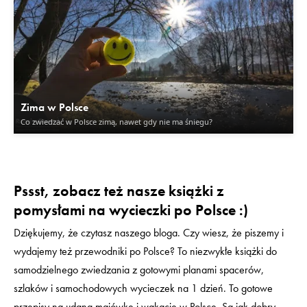
Zima w Polsce
Co zwiedzać w Polsce zimą, nawet gdy nie ma śniegu?
Pssst, zobacz też nasze książki z
pomysłami na wycieczki po Polsce :)
Dziękujemy, że czytasz naszego bloga. Czy wiesz, że piszemy i
wydajemy też przewodniki po Polsce? To niezwykłe książki do
samodzielnego zwiedzania z gotowymi planami spacerów,
szlaków i samochodowych wycieczek na 1 dzień. To gotowe
przepisy na udaną majówkę i wakacje w Polsce. Są jak dobry