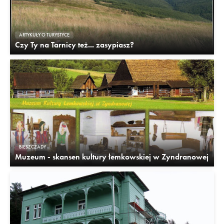
ARTYKUŁY O TURYSTYCE
Czy Ty na Tarnicy też... zasypiasz?
BIESZCZADY
Muzeum - skansen kultury łemkowskiej w Zyndranowej