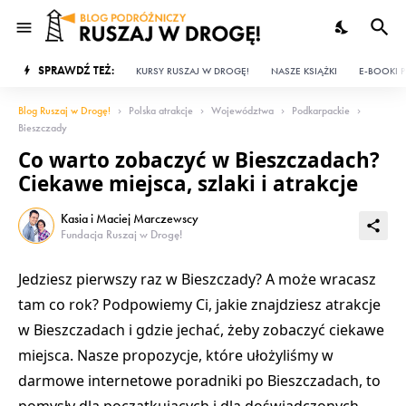
SPRAWDŹ TEŻ:
KURSY RUSZAJ W DROGĘ!
NASZE KSIĄŻKI
E-BOOKI P
Blog Ruszaj w Drogę!
Polska atrakcje
Województwa
Podkarpackie
Bieszczady
Co warto zobaczyć w Bieszczadach?
Ciekawe miejsca, szlaki i atrakcje
Kasia i Maciej Marczewscy
Fundacja Ruszaj w Drogę!
Jedziesz pierwszy raz w Bieszczady? A może wracasz
tam co rok? Podpowiemy Ci, jakie znajdziesz
atrakcje
w Bieszczadach
i gdzie jechać, żeby zobaczyć
ciekawe
miejsca
. Nasze propozycje, które ułożyliśmy w
darmowe internetowe poradniki po Bieszczadach, to