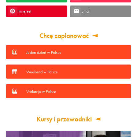
Pinterest
Email
Chcę zaplanować
Jeden dzień w Polsce
Weekend w Polsce
Wakacje w Polsce
Kursy i przewodniki