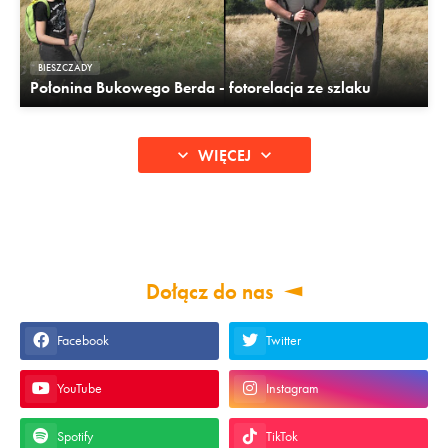
BIESZCZADY
Połonina Bukowego Berda - fotorelacja ze szlaku
WIĘCEJ
Dołącz do nas
Facebook
Twitter
YouTube
Instagram
Spotify
TikTok