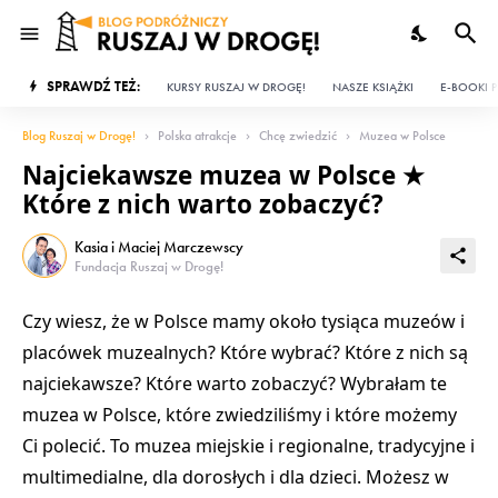
SPRAWDŹ TEŻ:
KURSY RUSZAJ W DROGĘ!
NASZE KSIĄŻKI
E-BOOKI P
Blog Ruszaj w Drogę!
Polska atrakcje
Chcę zwiedzić
Muzea w Polsce
Najciekawsze muzea w Polsce ★
Które z nich warto zobaczyć?
Kasia i Maciej Marczewscy
Fundacja Ruszaj w Drogę!
Czy wiesz, że w Polsce mamy około tysiąca muzeów i
placówek muzealnych? Które wybrać? Które z nich są
najciekawsze
?
Które warto zobaczyć
? Wybrałam te
muzea w Polsce, które zwiedziliśmy i które możemy
Ci polecić. To
muzea miejskie
i regionalne,
tradycyjne
i
multimedialne
, dla dorosłych i
dla dzieci
. Możesz w