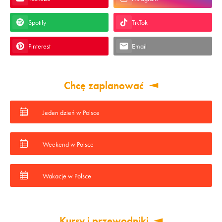
Spotify
TikTok
Pinterest
Email
Chcę zaplanować
Jeden dzień w Polsce
Weekend w Polsce
Wakacje w Polsce
Kursy i przewodniki