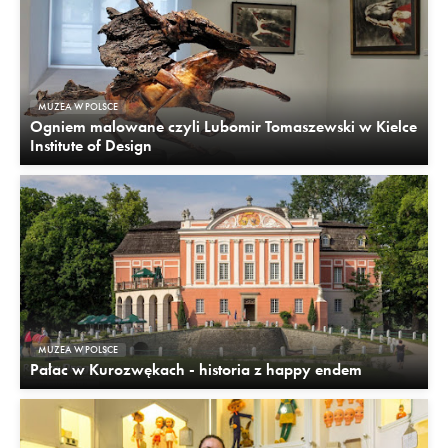
MUZEA W POLSCE
Ogniem malowane czyli Lubomir Tomaszewski w Kielce
Institute of Design
MUZEA W POLSCE
Pałac w Kurozwękach - historia z happy endem