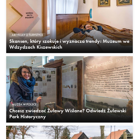
ARTYKUŁY O TURYSTYCE
Skansen, który szokuje i wyznacza trendy: Muzeum we
Wdzydzach Kiszewskich
MUZEA W POLSCE
Chcesz zwiedzać Żuławy Wiślane? Odwiedź Żuławski
Park Historyczny