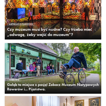
ARTYKUŁY O TURYSTYCE
Czy muzeum musi być nudne? Czy trzeba mieć
„odwagę, żeby wejść do muzeum”?
LUBELSKIE
Gołąb to miejsce z pasją! Zobacz Muzeum Nietypowych
Rowerów i... Pijaństwa.