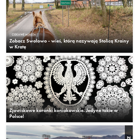
CIEKAWE MIASTA
Zobacz Swołowo - wieś, którą nazywają Stolicą Krainy
w Kratę
BESKIDY
Zjawiskowe koronki koniakowskie. Jedyne takie w
Polsce!