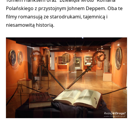
Tomem Hanksem oraz
"Dziewiąte Wrota"
Romana
Polańskiego z przystojnym Johnem Deppem. Oba te
filmy romansują ze starodrukami, tajemnicą i
niesamowitą historią.