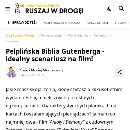
SPRAWDŹ TEŻ:
KURSY RUSZAJ W DROGĘ!
NASZE KSIĄŻKI
E-BOOKI P
Blog Ruszaj w Drogę!
Polska atrakcje
Województwa
Pomorskie
Kociewie
Pelplińska Biblia Gutenberga -
idealny scenariusz na film!
Kasia i Maciej Marczewscy
lutego 26, 2015
Jakie masz skojarzenia, kiedy czytasz o kilkusetletnim
wydaniu Biblii, o nielicznych pozostałych
egzemplarzach, charakterystycznych plamkach na
kartach i oszałamiających pieniądzach? Ja mam co
najmniej dwa - film
"Anioły i Demony"
z cudownym