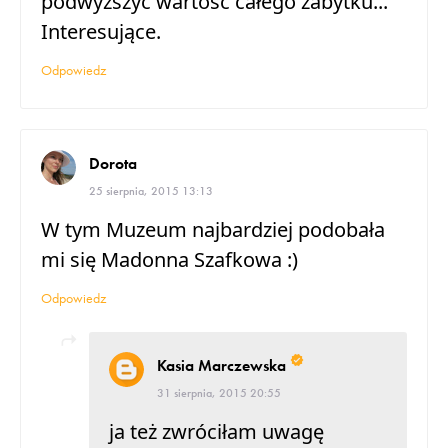
podwyższyć wartość całego zabytku...
Interesujące.
Odpowiedz
Dorota
25 sierpnia, 2015 13:13
W tym Muzeum najbardziej podobała
mi się Madonna Szafkowa :)
Odpowiedz
Kasia Marczewska
31 sierpnia, 2015 20:55
ja też zwróciłam uwagę