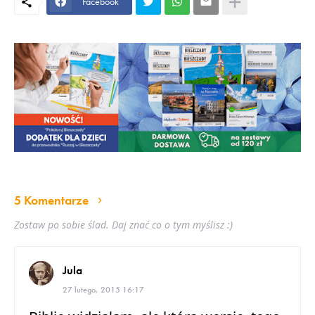
Facebook
5 Komentarze
Zostaw po sobie ślad. Daj znać co o tym myślisz :)
Jula
27 lutego, 2015 16:17