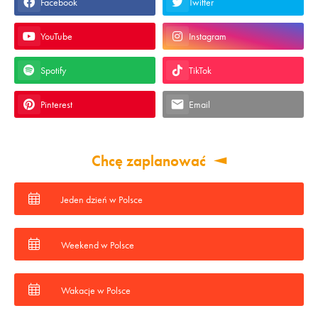
Facebook
Twitter
YouTube
Instagram
Spotify
TikTok
Pinterest
Email
Chcę zaplanować
Jeden dzień w Polsce
Weekend w Polsce
Wakacje w Polsce