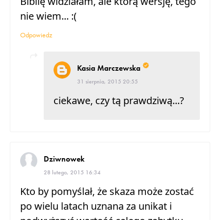
Biblię widziałam, ale którą wersję, tego
nie wiem... :(
Odpowiedz
Kasia Marczewska
31 sierpnia, 2015 20:55
ciekawe, czy tą prawdziwą...?
Dziwnowek
28 lutego, 2015 16:34
Kto by pomyślał, że skaza może zostać
po wielu latach uznana za unikat i