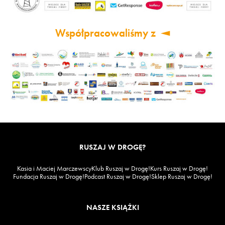
Współpracowaliśmy z
RUSZAJ W DROGĘ?
Kasia i Maciej Marczewscy
Klub Ruszaj w Drogę!
Kurs Ruszaj w Drogę!
Fundacja Ruszaj w Drogę!
Podcast Ruszaj w Drogę!
Sklep Ruszaj w Drogę!
NASZE KSIĄŻKI