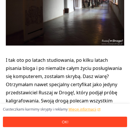
I tak oto po latach studiowania, po kilku latach
pisania bloga i po niemalże całym życiu posługiwania
się komputerem, zostałam skrybą. Dasz wiarę?
Otrzymałam nawet specjalny certyfikat jako jedyny
przedstawiciel Ruszaj w Drogę!, który podjął próbę
kaligrafowania. Swoją drogą polecam wszystkim
nerwusom i osobom z nadszarpniętymi nerwami.
Ciasteczkami karmimy skrypty i reklamy
Więcej informacji
OK!