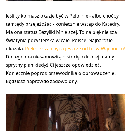
Jeśli tylko masz okazję być w Pelplinie - albo choćby
tamtędy przejeżdżać - koniecznie wstąp do Katedry.
Ma ona status Bazyliki Mniejszej.
To najpiękniejsza
świątynia pocysterska w całej Polsce!
Najbardziej
okazała.
Piękniejsza chyba jeszcze od tej w Wąchocku!
Do tego ma niesamowitą historię, o której mamy
sprytny plan kiedyś Ci jeszcze opowiedzieć.
Koniecznie poproś przewodnika o oprowadzenie.
Będziesz naprawdę zadowolony.