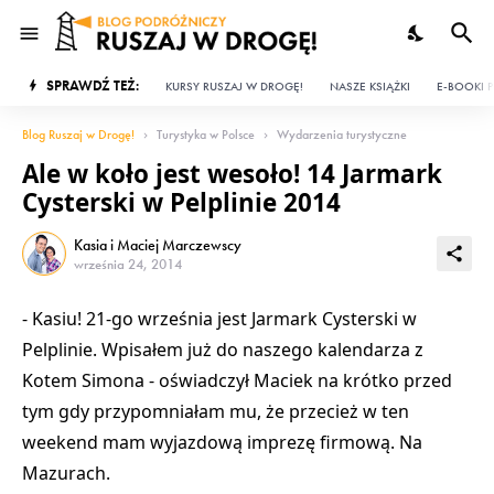
SPRAWDŹ TEŻ:
KURSY RUSZAJ W DROGĘ!
NASZE KSIĄŻKI
E-BOOKI P
Blog Ruszaj w Drogę!
Turystyka w Polsce
Wydarzenia turystyczne
Ale w koło jest wesoło! 14 Jarmark
Cysterski w Pelplinie 2014
Kasia i Maciej Marczewscy
września 24, 2014
- Kasiu! 21-go września jest Jarmark Cysterski w
Pelplinie. Wpisałem już do naszego kalendarza z
Kotem Simona - oświadczył Maciek na krótko przed
tym gdy przypomniałam mu, że przecież w ten
weekend mam wyjazdową imprezę firmową. Na
Mazurach.