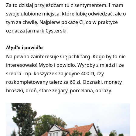
Za to dzisiaj przyjeżdżam tu z sentymentem. I mam
swoje ulubione miejsca, które lubię odwiedzać, ale o
tym za chwilę. Najpierw pokażę Ci,
co w praktyce
oznacza Jarmark Cysterski.
Mydło i powidło
Na pewno zainteresuje Cię pchli targ. Kogo by to nie
interesowało! Mydło i powidło. Wyroby z miedzi i ze
srebra - np. koszyczek za jedyne 400 zł, czy
rozkompletowany talerz za 60 zł. Odznaki, monety,
broszki, broń, stare zegary, porcelana, obrazy.