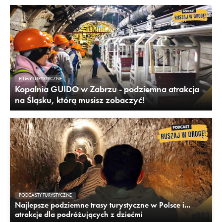
FILMY TURYSTYCZNE
Kopalnia GUIDO w Zabrzu - podziemna atrakcja
na Śląsku, którą musisz zobaczyć!
PODCASTY TURYSTYCZNE
Najlepsze podziemne trasy turystyczne w Polsce i...
atrakcje dla podróżujących z dziećmi