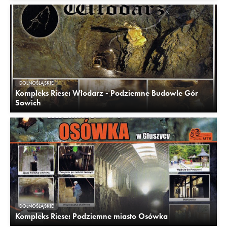
DOLNOŚLĄSKIE
Kompleks Riese: Włodarz - Podziemne Budowle Gór
Sowich
DOLNOŚLĄSKIE
Kompleks Riese: Podziemne miasto Osówka