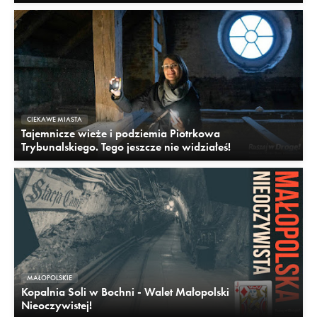
CIEKAWE MIASTA
Tajemnicze wieże i podziemia Piotrkowa
Trybunalskiego. Tego jeszcze nie widziałeś!
MAŁOPOLSKIE
Kopalnia Soli w Bochni - Walet Małopolski
Nieoczywistej!