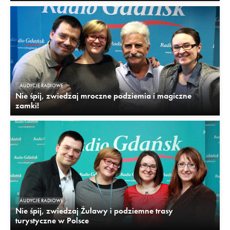
AUDYCJE RADIOWE
Nie śpij, zwiedzaj mroczne podziemia i magiczne
zamki!
AUDYCJE RADIOWE
Nie śpij, zwiedzaj Żuławy i podziemne trasy
turystyczne w Polsce