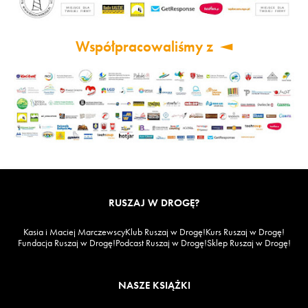
Współpracowaliśmy z
RUSZAJ W DROGĘ?
Kasia i Maciej Marczewscy
Klub Ruszaj w Drogę!
Kurs Ruszaj w Drogę!
Fundacja Ruszaj w Drogę!
Podcast Ruszaj w Drogę!
Sklep Ruszaj w Drogę!
NASZE KSIĄŻKI