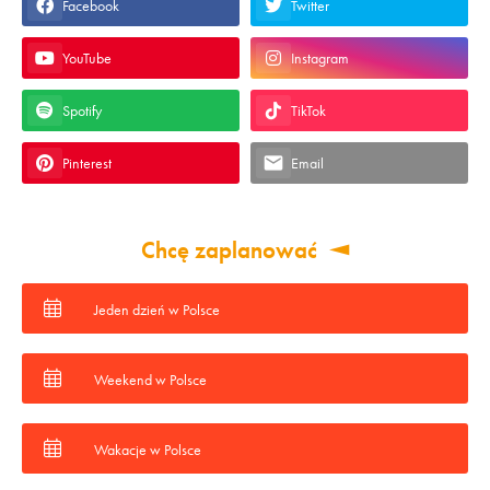
Facebook
Twitter
YouTube
Instagram
Spotify
TikTok
Pinterest
Email
Chcę zaplanować
Jeden dzień w Polsce
Weekend w Polsce
Wakacje w Polsce