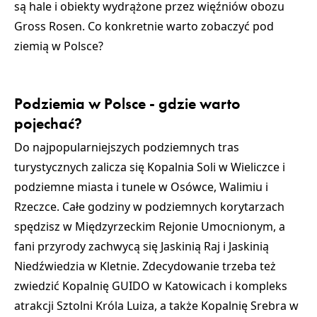
są hale i obiekty wydrążone przez więźniów obozu
Gross Rosen. Co konkretnie
warto zobaczyć pod
ziemią w Polsce
?
Podziemia w Polsce - gdzie warto
pojechać?
Do najpopularniejszych
podziemnych tras
turystycznych
zalicza się
Kopalnia Soli w Wieliczce
i
podziemne miasta i tunele w
Osówce
,
Walimiu
i
Rzeczce
. Całe godziny w podziemnych korytarzach
spędzisz w
Międzyrzeckim Rejonie Umocnionym
, a
fani przyrody zachwycą się
Jaskinią Raj
i
Jaskinią
Niedźwiedzia w Kletnie
. Zdecydowanie trzeba też
zwiedzić
Kopalnię GUIDO w Katowicach
i kompleks
atrakcji
Sztolni Króla Luiza
, a także
Kopalnię Srebra w