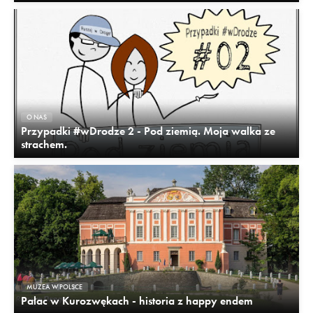
O NAS
Przypadki #wDrodze 2 - Pod ziemią. Moja walka ze
strachem.
MUZEA W POLSCE
Pałac w Kurozwękach - historia z happy endem