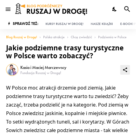
SPRAWDŹ TEŻ:
KURSY RUSZAJ W DROGĘ!
NASZE KSIĄŻKI
E-BOOKI P
Blog Ruszaj w Drogę!
Polska atrakcje
Chcę zwiedzić
Podziemia w Polsce
Jakie podziemne trasy turystyczne
w Polsce warto zobaczyć?
Kasia i Maciej Marczewscy
Fundacja Ruszaj w Drogę!
W Polsce moc atrakcji drzemie pod ziemią. Jakie
podziemne
trasy turystyczne warto tu zwiedzić
? Żeby
zacząć, trzeba podzielić je na kategorie. Pod ziemią w
Polsce zwiedzisz
jaskinie
,
kopalnie
i miejskie
piwnice
.
To setki wydrążonych
tuneli
, sal i
korytarzy
. W Górach
Sowich zwiedzisz całe
podziemne miasta
- tak wielkie