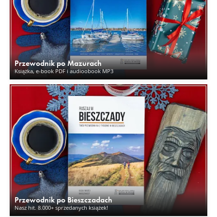
Przewodnik po Mazurach
Książka, e-book PDF i audioobook MP3
Przewodnik po Bieszczadach
Nasz hit. 8.000+ sprzedanych książek!