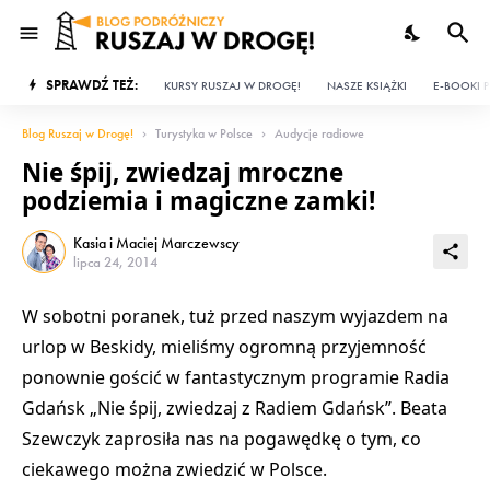
SPRAWDŹ TEŻ:
KURSY RUSZAJ W DROGĘ!
NASZE KSIĄŻKI
E-BOOKI P
Blog Ruszaj w Drogę!
Turystyka w Polsce
Audycje radiowe
Nie śpij, zwiedzaj mroczne
podziemia i magiczne zamki!
Kasia i Maciej Marczewscy
lipca 24, 2014
W sobotni poranek, tuż przed naszym wyjazdem na
urlop w Beskidy, mieliśmy ogromną przyjemność
ponownie gościć w fantastycznym programie Radia
Gdańsk „Nie śpij, zwiedzaj z Radiem Gdańsk”. Beata
Szewczyk zaprosiła nas na pogawędkę o tym, co
ciekawego można zwiedzić w Polsce.