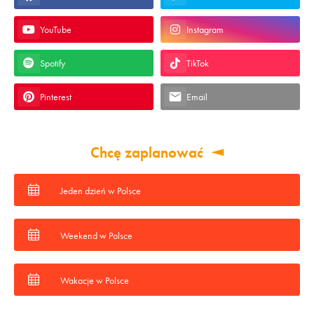
YouTube
Instagram
Spotify
TikTok
Pinterest
Email
Chcę zaplanować
Jeden dzień w Polsce
Weekend w Polsce
Wakacje w Polsce