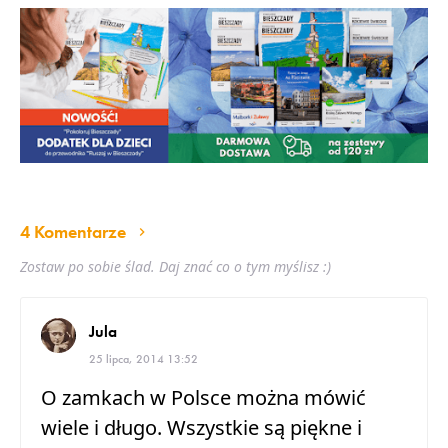
4 Komentarze
Zostaw po sobie ślad. Daj znać co o tym myślisz :)
Jula
25 lipca, 2014 13:52
O zamkach w Polsce można mówić
wiele i długo. Wszystkie są piękne i