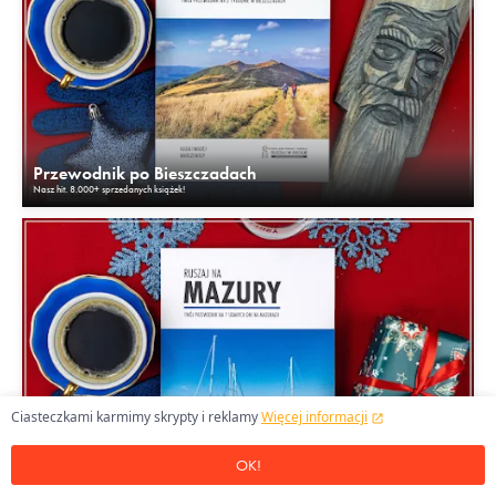
Przewodnik po Bieszczadach
Nasz hit. 8.000+ sprzedanych książek!
Ciasteczkami karmimy skrypty i reklamy
Więcej informacji
OK!
Przewodnik po Mazurach