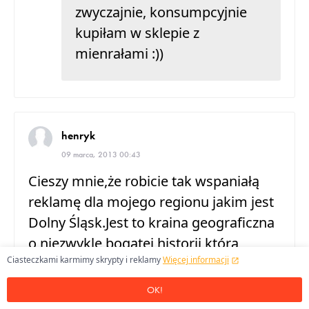
zwyczajnie, konsumpcyjnie
kupiłam w sklepie z
mienrałami :))
henryk
09 marca, 2013 00:43
Cieszy mnie,że robicie tak wspaniałą
reklamę dla mojego regionu jakim jest
Dolny Śląsk.Jest to kraina geograficzna
o niezwykle bogatej historii,która
Ciasteczkami karmimy skrypty i reklamy
Więcej informacji
często była okrutna i pozbawiała ten
region doskonałości w swym
OK!
pięknie.Link:"www.polityka.pl/historia/2