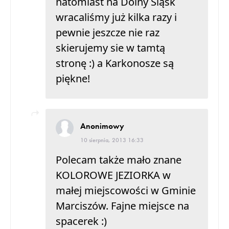
natomiast na Dolny Śląsk
wracaliśmy już kilka razy i
pewnie jeszcze nie raz
skierujemy sie w tamtą
stronę :) a Karkonosze są
piękne!
Anonimowy
10 sierpnia, 2013 16:33
Polecam także mało znane
KOLOROWE JEZIORKA w
małej miejscowości w Gminie
Marciszów. Fajne miejsce na
spacerek :)