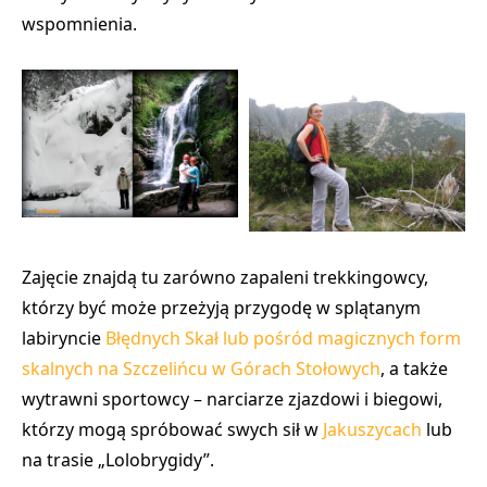
wspomnienia.
Zajęcie znajdą tu zarówno zapaleni trekkingowcy,
którzy być może przeżyją przygodę w splątanym
labiryncie
Błędnych Skał
lub pośród magicznych form
skalnych na
Szczelińcu
w
Górach Stołowych
, a także
wytrawni sportowcy – narciarze zjazdowi i biegowi,
którzy mogą spróbować swych sił w
Jakuszycach
lub
na trasie
„Lolobrygidy”
.