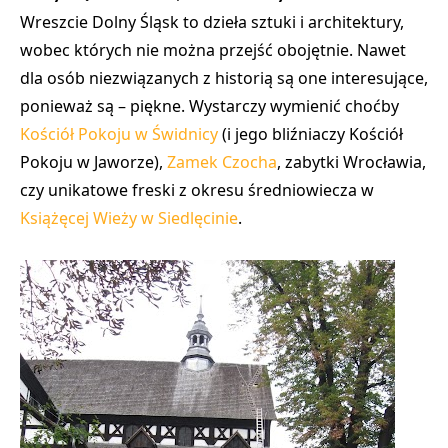
Wreszcie Dolny Śląsk to dzieła sztuki i architektury,
wobec których nie można przejść obojętnie. Nawet
dla osób niezwiązanych z historią są one interesujące,
ponieważ są – piękne. Wystarczy wymienić choćby
Kościół Pokoju w Świdnicy
(i jego bliźniaczy Kościół
Pokoju w Jaworze),
Zamek Czocha
, zabytki
Wrocławia
,
czy unikatowe freski z okresu średniowiecza w
Książęcej Wieży w Siedlęcinie
.