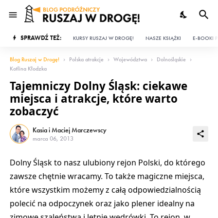
SPRAWDŹ TEŻ:
KURSY RUSZAJ W DROGĘ!
NASZE KSIĄŻKI
E-BOOKI P
Blog Ruszaj w Drogę!
Polska atrakcje
Województwa
Dolnośląskie
Kotlina Kłodzka
Tajemniczy Dolny Śląsk: ciekawe
miejsca i atrakcje, które warto
zobaczyć
Kasia i Maciej Marczewscy
marca 06, 2013
Dolny Śląsk
to nasz ulubiony rejon Polski, do którego
zawsze chętnie wracamy. To także magiczne miejsca,
które wszystkim możemy z całą odpowiedzialnością
polecić na odpoczynek oraz jako plener idealny na
zimowe szaleństwa i letnie wędrówki. To rejon, w