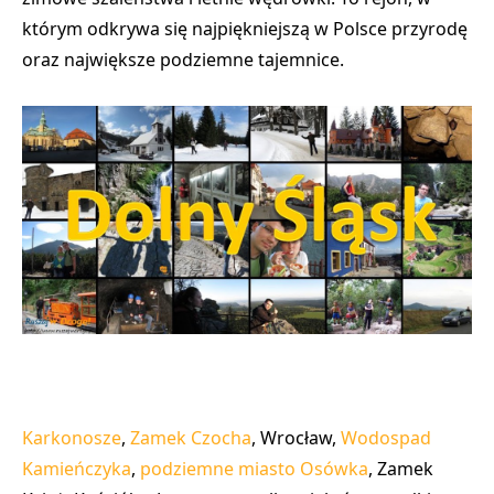
którym odkrywa się najpiękniejszą w Polsce przyrodę
oraz największe podziemne tajemnice.
Karkonosze
,
Zamek Czocha
, Wrocław,
Wodospad
Kamieńczyka
,
podziemne miasto Osówka
, Zamek