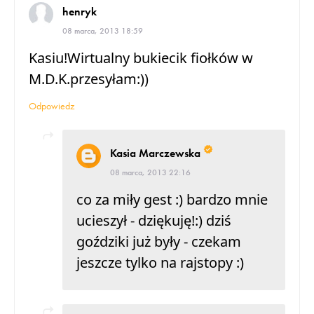
henryk
08 marca, 2013 18:59
Kasiu!Wirtualny bukiecik fiołków w
M.D.K.przesyłam:))
Odpowiedz
Kasia Marczewska
08 marca, 2013 22:16
co za miły gest :) bardzo mnie
ucieszył - dziękuję!:) dziś
goździki już były - czekam
jeszcze tylko na rajstopy :)