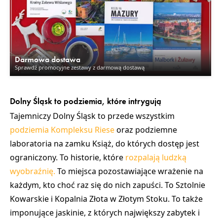
Darmowa dostawa
Sprawdź promocyjne zestawy z darmową dostawą
Dolny Śląsk to podziemia, które intrygują
Tajemniczy Dolny Śląsk
to przede wszystkim
podziemia Kompleksu Riese
oraz podziemne
laboratoria na zamku
Książ
, do których dostęp jest
ograniczony. To historie, które
rozpalają ludzką
wyobraźnię.
To miejsca pozostawiające wrażenie na
każdym, kto choć raz się do nich zapuści. To
Sztolnie
Kowarskie
i
Kopalnia Złota w Złotym Stoku
. To także
imponujące jaskinie, z których największy zabytek i