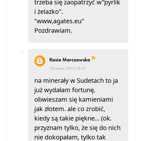
trzeba się zaopatrzyć w"pyrlik
i żelazko".
"www,agates.eu"
Pozdrawiam.
Kasia Marczewska
18 marca, 2013 18:47
na minerały w Sudetach to ja
już wydałam fortunę.
obwieszam się kamieniami
jak złotem. ale co zrobić,
kiedy są takie piękne... (ok.
przyznam tylko, że się do nich
nie dokopałam, tylko tak