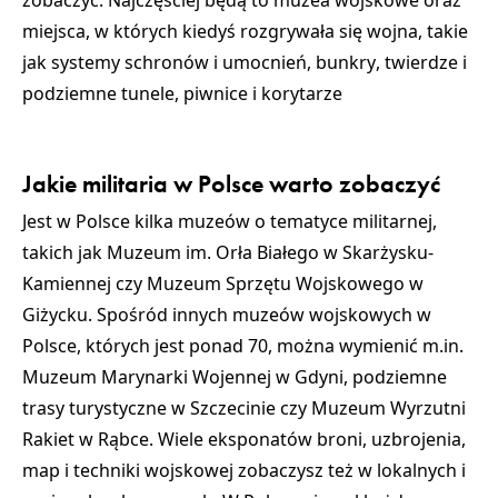
zobaczyć
. Najczęściej będą to
muzea wojskowe
oraz
miejsca, w których kiedyś rozgrywała się wojna, takie
jak systemy
schronów
i
umocnień
,
bunkry
,
twierdze
i
podziemne tunele
,
piwnice i korytarze
Jakie militaria w Polsce warto zobaczyć
Jest w Polsce kilka muzeów o tematyce militarnej,
takich jak
Muzeum im. Orła Białego w Skarżysku-
Kamiennej
czy
Muzeum Sprzętu Wojskowego w
Giżycku
. Spośród innych
muzeów wojskowych
w
Polsce, których jest ponad 70, można wymienić m.in.
Muzeum Marynarki Wojennej w Gdyni
,
podziemne
trasy turystyczne w Szczecinie
czy
Muzeum Wyrzutni
Rakiet w Rąbce
. Wiele eksponatów broni, uzbrojenia,
map i techniki wojskowej zobaczysz też w
lokalnych
i