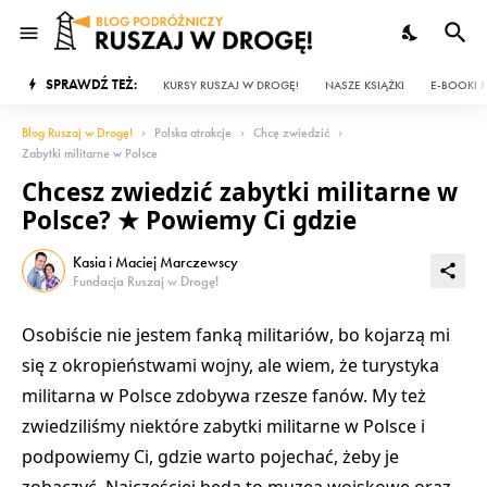
SPRAWDŹ TEŻ:
KURSY RUSZAJ W DROGĘ!
NASZE KSIĄŻKI
E-BOOKI P
Blog Ruszaj w Drogę!
Polska atrakcje
Chcę zwiedzić
Zabytki militarne w Polsce
Chcesz zwiedzić zabytki militarne w
Polsce? ★ Powiemy Ci gdzie
Kasia i Maciej Marczewscy
Fundacja Ruszaj w Drogę!
Osobiście nie jestem fanką
militariów
, bo kojarzą mi
się z okropieństwami wojny, ale wiem, że
turystyka
militarna w Polsce
zdobywa rzesze fanów. My też
zwiedziliśmy niektóre
zabytki militarne w Polsce
i
podpowiemy Ci,
gdzie warto pojechać, żeby je