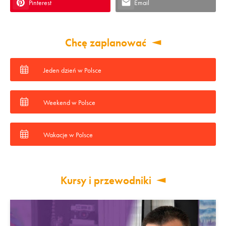
Pinterest
Email
Chcę zaplanować
Jeden dzień w Polsce
Weekend w Polsce
Wakacje w Polsce
Kursy i przewodniki