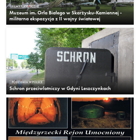
FILMY TURYSTYCZNE
Muzeum im. Orła Białego w Skarżysku-Kamiennej -
militarna ekspozycja z II wojny światowej
PODZIEMIA W POLSCE
Schron przeciwlotniczy w Gdyni Leszczynkach