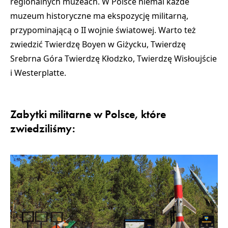
regionalnych muzeach
. W Polsce niemal każde
muzeum historyczne ma ekspozycję militarną,
przypominającą o II wojnie światowej. Warto też
zwiedzić
Twierdzę Boyen w Giżycku
,
Twierdzę
Srebrna Góra
Twierdzę Kłodzko
,
Twierdzę Wisłoujście
i
Westerplatte
.
Zabytki militarne w Polsce, które
zwiedziliśmy: