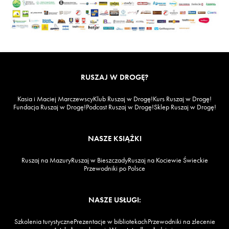
RUSZAJ W DROGĘ?
Kasia i Maciej Marczewscy
Klub Ruszaj w Drogę!
Kurs Ruszaj w Drogę!
Fundacja Ruszaj w Drogę!
Podcast Ruszaj w Drogę!
Sklep Ruszaj w Drogę!
NASZE KSIĄŻKI
Ruszaj na Mazury
Ruszaj w Bieszczady
Ruszaj na Kociewie Świeckie
Przewodniki po Polsce
NASZE USŁUGI:
Szkolenia turystyczne
Prezentacje w bibliotekach
Przewodniki na zlecenie