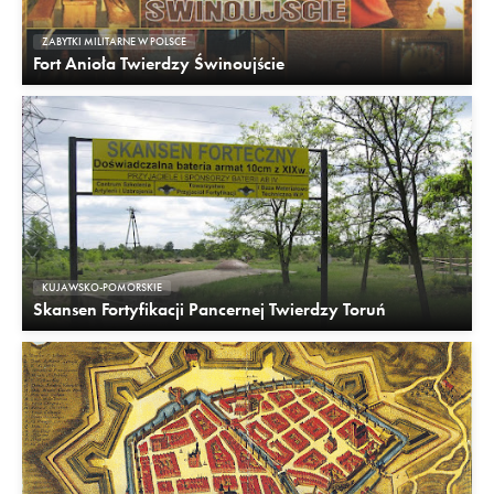
ZABYTKI MILITARNE W POLSCE
Fort Anioła Twierdzy Świnoujście
KUJAWSKO-POMORSKIE
Skansen Fortyfikacji Pancernej Twierdzy Toruń