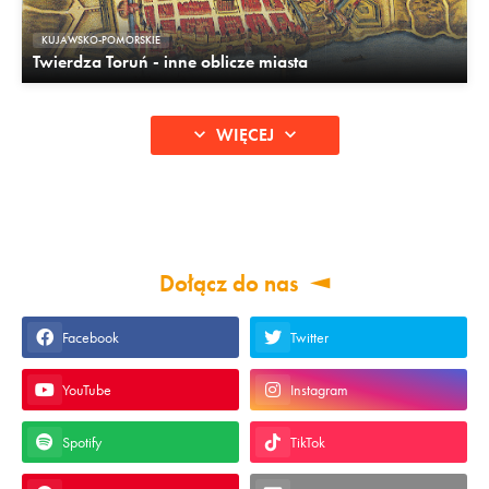
KUJAWSKO-POMORSKIE
Twierdza Toruń - inne oblicze miasta
WIĘCEJ
Dołącz do nas
Facebook
Twitter
YouTube
Instagram
Spotify
TikTok