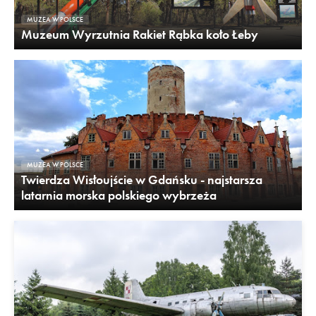
MUZEA W POLSCE
Muzeum Wyrzutnia Rakiet Rąbka koło Łeby
MUZEA W POLSCE
Twierdza Wisłoujście w Gdańsku - najstarsza
latarnia morska polskiego wybrzeża