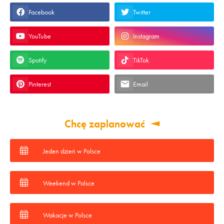
Facebook
Twitter
YouTube
Instagram
Spotify
TikTok
Pinterest
Email
Chcę zaplanować
Jeden dzień w Polsce
Weekend w Polsce
Wakacje w Polsce