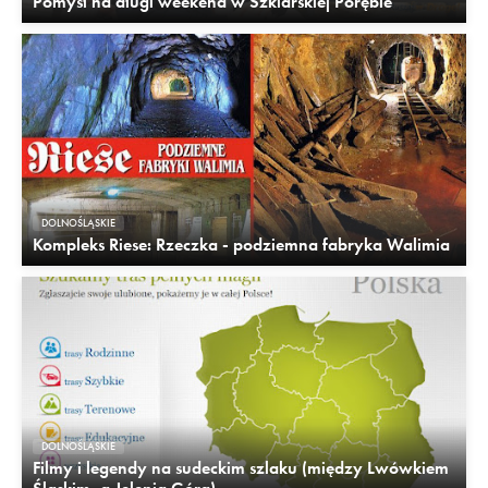
Pomysł na długi weekend w Szklarskiej Porębie
DOLNOŚLĄSKIE
Kompleks Riese: Rzeczka - podziemna fabryka Walimia
DOLNOŚLĄSKIE
Filmy i legendy na sudeckim szlaku (między Lwówkiem