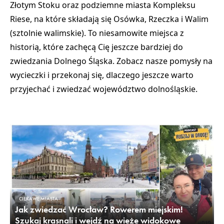
Złotym Stoku
oraz
podziemne miasta
Kompleksu
Riese
, na które składają się
Osówka
,
Rzeczka
i
Walim
(
sztolnie walimskie
). To niesamowite miejsca z
historią, które zachęcą Cię jeszcze bardziej do
zwiedzania Dolnego Śląska. Zobacz nasze pomysły na
wycieczki i przekonaj się, dlaczego jeszcze
warto
przyjechać i zwiedzać województwo dolnośląskie
.
CIEKAWE MIASTA
Jak zwiedzać Wrocław? Rowerem miejskim!
Szukaj krasnali i wejdź na wieże widokowe