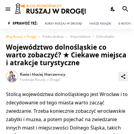
SPRAWDŹ TEŻ:
KURSY RUSZAJ W DROGĘ!
NASZE KSIĄŻKI
E-BOOKI P
Blog Ruszaj w Drogę!
Polska atrakcje
Województwa
Dolnośląskie
Województwo dolnośląskie co
warto zobaczyć? ★ Ciekawe miejsca
i atrakcje turystyczne
Kasia i Maciej Marczewscy
Fundacja Ruszaj w Drogę!
Stolicą
województwa dolnośląskiego
jest
Wrocław
i to
zdecydowanie od tego miasta warto zacząć
zwiedzanie. Trzeba koniecznie zobaczyć
wrocławskie
zabytki
i
muzea
, a potem pojechać na zwiedzanie
innych miast i miejscowości
Dolnego Śląska
, takich