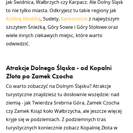
jak
Świdnica
,
Wałbrzych
czy
Karpacz
. Ale Dolny Śląsk
to nie tylko miasta. Odkryjesz tu takie regiony jak
Kotlinę Kłodzką
,
Sudety
,
Karkonosze
z
najwyższym
szczytem
Śnieżką
,
Góry Sowie
i
Góry Stołowe
oraz
wiele innych
ciekawych miejsc, które warto
odwiedzić
.
Atrakcje Dolnego Śląska - od Kopalni
Złota po Zamek Czocha
Co warto zobaczyć na Dolnym Śląsku
? Atrakcje
turystyczne znajdziesz tu dosłownie wszędzie: nad
ziemią - jak
Twierdza Srebrna Góra
,
Zamek Czocha
czy
Zamek Książ
koło
Wałbrzycha
, ale jeszcze więcej
kryje się w podziemiach. Z podziemnych tras
turystycznych koniecznie zobacz
Kopalnię Złota w