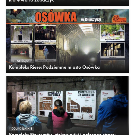
DOLNOŚLĄSKIE
Kompleks Riese: Podziemne miasto Osówka
DOLNOŚLĄSKIE
Kompleks Riese: mity, ciekawostki i polecane strony