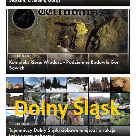
Śląskim, a Jelenią Górą)
DOLNOŚLĄSKIE
Kompleks Riese: Włodarz - Podziemne Budowle Gór
Sowich
DOLNOŚLĄSKIE
Tajemniczy Dolny Śląsk: ciekawe miejsca i atrakcje,
które warto zobaczyć