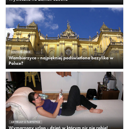
DOLNOŚLĄSKIE
Wambierzyce - najpiękniej podświetlona bazylika w
Polsce?
ARTYKUŁY O TURYSTYCE
Wymarzony urlop - dzień w którym nic nie robię!