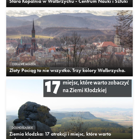
Stara Kopalnia w Wałbrzychu - Centrum Nauki i Sztuki
CIEKAWE MIASTA
Złoty Pociąg to nie wszystko. Trzy kolory Wałbrzycha.
DOLNOŚLĄSKIE
Ziemia kłodzka: 17 atrakcji i miejsc, które warto