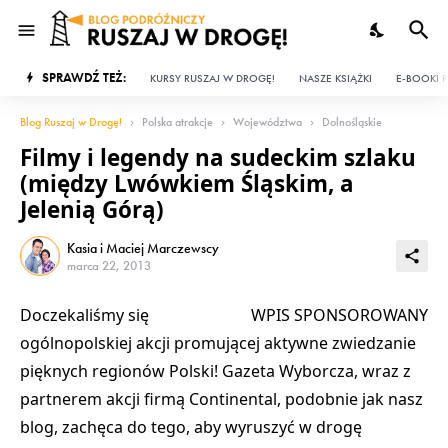
SPRAWDŹ TEŻ:
KURSY RUSZAJ W DROGĘ!
NASZE KSIĄŻKI
E-BOOKI P
Blog Ruszaj w Drogę!
Polska atrakcje
Województwa
Dolnośląskie
Filmy i legendy na sudeckim szlaku
(między Lwówkiem Śląskim, a
Jelenią Górą)
Kasia i Maciej Marczewscy
marca 22, 2013
Doczekaliśmy się
WPIS SPONSOROWANY
ogólnopolskiej akcji promującej aktywne zwiedzanie
pięknych regionów Polski
! Gazeta Wyborcza, wraz z
partnerem akcji firmą Continental, podobnie jak nasz
blog, zachęca do tego, aby wyruszyć w drogę