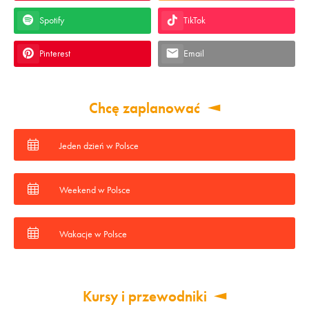
Spotify
TikTok
Pinterest
Email
Chcę zaplanować
Jeden dzień w Polsce
Weekend w Polsce
Wakacje w Polsce
Kursy i przewodniki