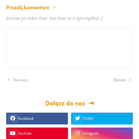
Prześlij komentarz
Zostaw po sobie ślad. Daj znać co o tym myślisz :)
Nowsza
Starsza
Dołącz do nas
Facebook
Twitter
YouTube
Instagram