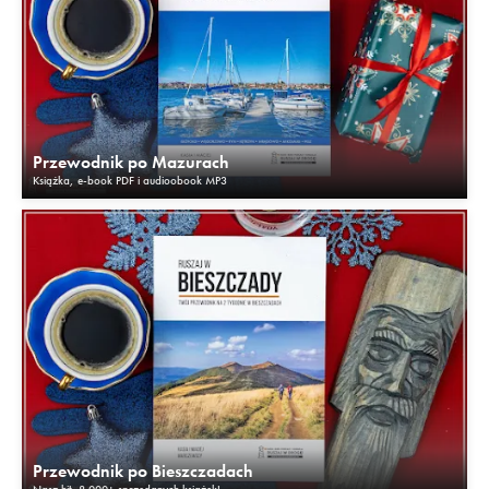
Przewodnik po Mazurach
Książka, e-book PDF i audioobook MP3
Przewodnik po Bieszczadach
Nasz hit. 8.000+ sprzedanych książek!