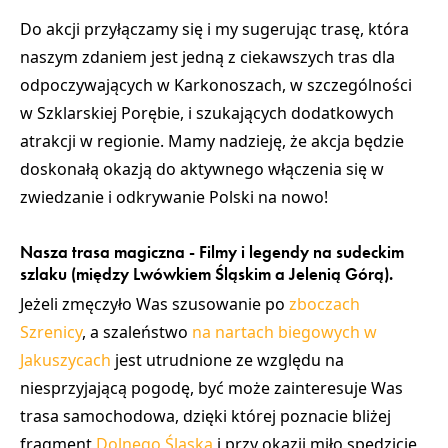
Do akcji przyłączamy się i my
sugerując trasę, która
naszym zdaniem jest jedną z ciekawszych tras dla
odpoczywających w Karkonoszach
, w szczególności
w Szklarskiej Porębie, i szukających dodatkowych
atrakcji w regionie. Mamy nadzieję, że akcja będzie
doskonałą okazją do aktywnego włączenia się w
zwiedzanie i odkrywanie Polski na nowo!
Nasza trasa magiczna - Filmy i legendy na sudeckim
szlaku (między Lwówkiem Śląskim a Jelenią Górą).
Jeżeli zmęczyło Was szusowanie po
zboczach
Szrenicy
, a szaleństwo
na nartach biegowych w
Jakuszycach
jest utrudnione ze względu na
niesprzyjającą pogodę, być może zainteresuje Was
trasa samochodowa, dzięki której poznacie bliżej
fragment
Dolnego Śląska
i przy okazji miło spędzicie