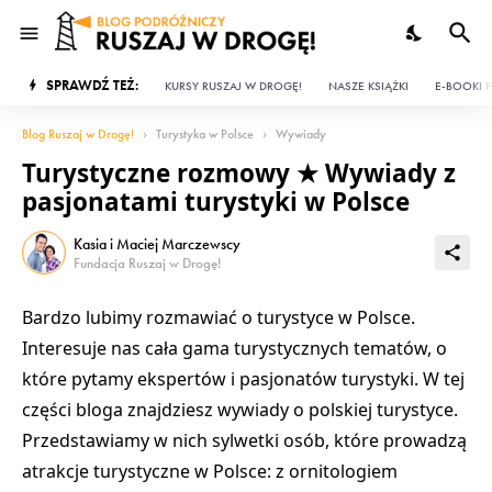
SPRAWDŹ TEŻ:
KURSY RUSZAJ W DROGĘ!
NASZE KSIĄŻKI
E-BOOKI P
Blog Ruszaj w Drogę!
Turystyka w Polsce
Wywiady
Turystyczne rozmowy ★ Wywiady z
pasjonatami turystyki w Polsce
Kasia i Maciej Marczewscy
Fundacja Ruszaj w Drogę!
Bardzo lubimy rozmawiać o turystyce w Polsce.
Interesuje nas cała gama turystycznych tematów, o
które pytamy ekspertów i pasjonatów turystyki. W tej
części bloga znajdziesz wywiady o polskiej turystyce.
Przedstawiamy w nich sylwetki osób, które prowadzą
atrakcje turystyczne w Polsce: z ornitologiem