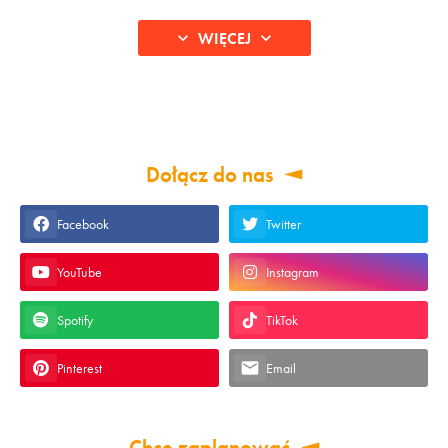
WIĘCEJ
Dołącz do nas
Facebook
Twitter
YouTube
Instagram
Spotify
TikTok
Pinterest
Email
Chcę zaplanować