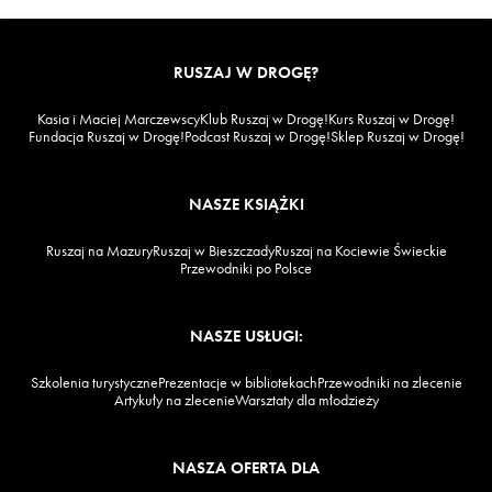
RUSZAJ W DROGĘ?
Kasia i Maciej Marczewscy
Klub Ruszaj w Drogę!
Kurs Ruszaj w Drogę!
Fundacja Ruszaj w Drogę!
Podcast Ruszaj w Drogę!
Sklep Ruszaj w Drogę!
NASZE KSIĄŻKI
Ruszaj na Mazury
Ruszaj w Bieszczady
Ruszaj na Kociewie Świeckie
Przewodniki po Polsce
NASZE USŁUGI:
Szkolenia turystyczne
Prezentacje w bibliotekach
Przewodniki na zlecenie
Artykuły na zlecenie
Warsztaty dla młodzieży
NASZA OFERTA DLA