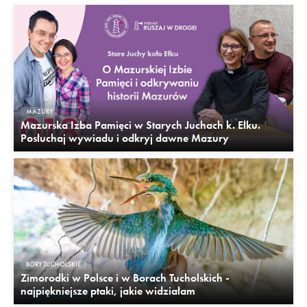
MAZURY
Mazurska Izba Pamięci w Starych Juchach k. Ełku.
Posłuchaj wywiadu i odkryj dawne Mazury
BORY TUCHOLSKIE
Zimorodki w Polsce i w Borach Tucholskich -
najpiękniejsze ptaki, jakie widziałam