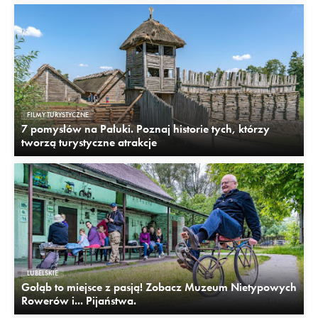
FILMY TURYSTYCZNE
7 pomysłów na Pałuki. Poznaj historie tych, którzy
tworzą turystyczne atrakcje
LUBELSKIE
Gołąb to miejsce z pasją! Zobacz Muzeum Nietypowych
Rowerów i... Pijaństwa.