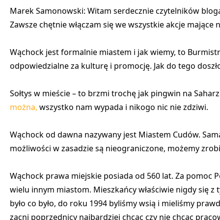
Marek Samonowski: Witam serdecznie czytelników bloga
Zawsze chętnie włączam się we wszystkie akcje mające 
Wąchock jest formalnie miastem i jak wiemy, to Burmist
odpowiedzialne za kulturę i promocję. Jak do tego doszło,
Sołtys w mieście – to brzmi trochę jak pingwin na Saharze
można,
wszystko nam wypada i nikogo nic nie zdziwi.
Wąchock od dawna nazywany jest Miastem Cudów. Sama na
możliwości w zasadzie są nieograniczone, możemy zrobić
Wąchock prawa miejskie posiada od 560 lat. Za pomoc 
wielu innym miastom. Mieszkańcy właściwie nigdy się z t
było co było, do roku 1994 byliśmy wsią i mieliśmy prawd
zacni poprzednicy najbardziej chcąc czy nie chcąc prac