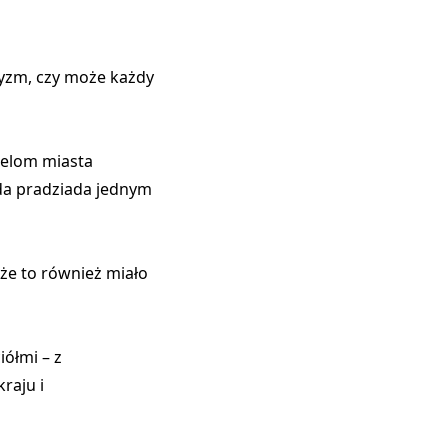
tyzm, czy może każdy
telom miasta
ada pradziada jednym
że to również miało
iółmi – z
raju i