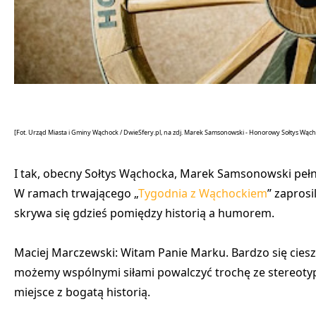
[Fot. Urząd Miasta i Gminy Wąchock / DwieSfery.pl, na zdj. Marek Samsonowski - Honorowy Sołtys Wąc
I tak, obecny Sołtys Wąchocka, Marek Samsonowski pełn
W ramach trwającego „
Tygodnia z Wąchockiem
” zapros
skrywa się gdzieś pomiędzy historią a humorem.
Maciej Marczewski: Witam Panie Marku. Bardzo się ciesz
możemy wspólnymi siłami powalczyć trochę ze stereotyp
miejsce z bogatą historią.