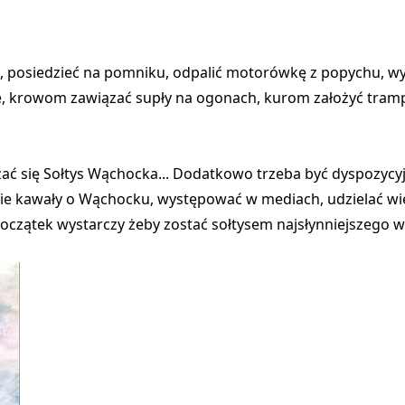
alt, posiedzieć na pomniku, odpalić motorówkę z popychu, w
e, krowom zawiązać supły na ogonach, kurom założyć tramp
azać się Sołtys Wąchocka... Dodatkowo trzeba być dyspozyc
ie kawały o Wąchocku, występować w mediach, udzielać wi
 początek wystarczy żeby zostać sołtysem najsłynniejszego