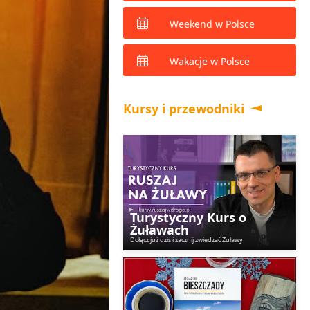
Weekend w Polsce
Wakacje w Polsce
Kursy i przewodniki
Turystyczny Kurs o
Żuławach
Dołącz już dziś i zacznij zwiedzać Żuławy