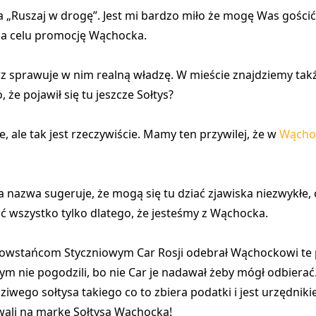
 „Ruszaj w drogę”. Jest mi bardzo miło że mogę Was gości
na celu promocję Wąchocka.
rz sprawuje w nim realną władzę. W mieście znajdziemy tak
 że pojawił się tu jeszcze Sołtys?
, ale tak jest rzeczywiście. Mamy ten przywilej, że w
Wącho
zwa sugeruje, że mogą się tu dziać zjawiska niezwykłe, c
 wszystko tylko dlatego, że jesteśmy z Wąchocka.
Powstańcom Styczniowym Car Rosji odebrał Wąchockowi te 
ym nie pogodzili, bo nie Car je nadawał żeby mógł odbierać
ziwego sołtysa takiego co to zbiera podatki i jest urzędniki
owali na markę Sołtysa Wąchocka!