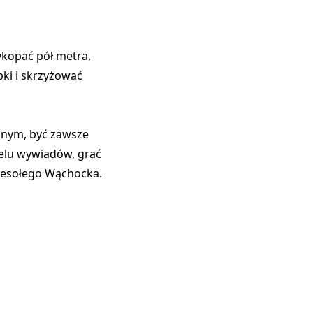
ykopać pół metra,
ki i skrzyżować
yjnym, być zawsze
elu wywiadów, grać
 wesołego Wąchocka.