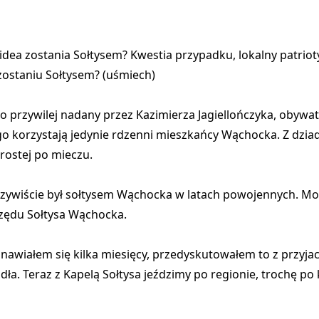
idea zostania Sołtysem? Kwestia przypadku, lokalny patrio
zostaniu Sołtysem? (uśmiech)
przywilej nadany przez Kazimierza Jagiellończyka, obywa
go korzystają jedynie rdzenni mieszkańcy Wąchocka. Z dzi
rostej po mieczu.
zywiście był sołtysem Wąchocka w latach powojennych. Mo
rzędu Sołtysa Wąchocka.
nawiałem się kilka miesięcy, przedyskutowałem to z przyjac
ła. Teraz z Kapelą Sołtysa jeździmy po regionie, trochę po k