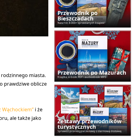
Przewodnik po
Bieszczadach
Nasz hit. 8.000+ sprzedanych książek!
Przewodnik po Mazurach
 rodzinnego miasta.
Książka, e-book PDF i audioobook MP3
go prawdziwe oblicze
 z Wąchockiem”
i że
u, ale także jako
Zestawy przewodników
turystycznych
Sprawdź promocyjne zestawy z darmową dostawą