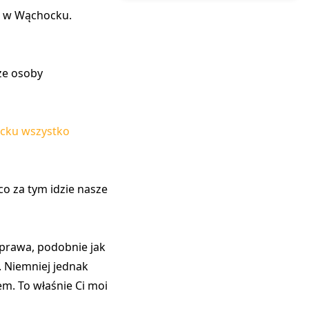
ć w Wąchocku.
że osoby
cku wszystko
o za tym idzie nasze
prawa, podobnie jak
. Niemniej jednak
em. To właśnie Ci moi