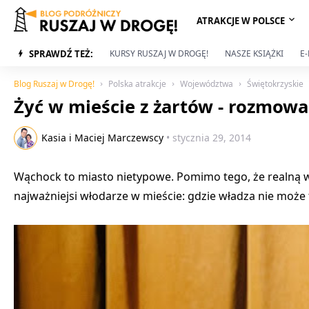
ATRAKCJE W POLSCE
SPRAWDŹ TEŻ:
KURSY RUSZAJ W DROGĘ!
NASZE KSIĄŻKI
E
Blog Ruszaj w Drogę!
Polska atrakcje
Województwa
Świętokrzyskie
Żyć w mieście z żartów - rozmow
Kasia i Maciej Marczewscy
•
stycznia 29, 2014
Wąchock to miasto nietypowe. Pomimo tego, że realną w
najważniejsi włodarze w mieście: gdzie władza nie może 