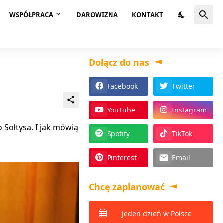
WSPÓŁPRACA
DAROWIZNA
KONTAKT
Dołącz do nas
Facebook
Twitter
YouTube
Instagram
Sołtysa. I jak mówią
Spotify
TikTok
Pinterest
Email
Chcę zaplanować
Jeden dzień w Polsce