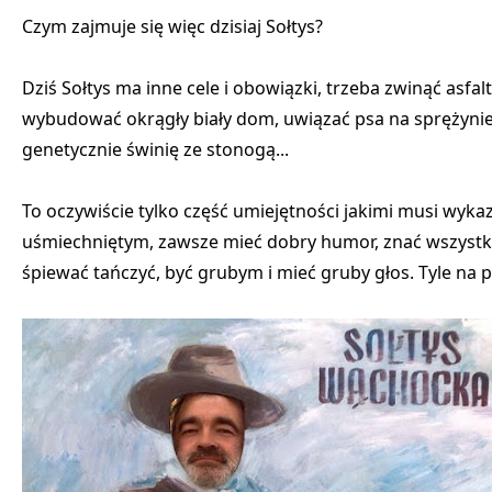
Czym zajmuje się więc dzisiaj Sołtys?
Dziś Sołtys ma inne cele i obowiązki, trzeba zwinąć asf
wybudować okrągły biały dom, uwiązać psa na sprężyni
genetycznie świnię ze stonogą...
To oczywiście tylko część umiejętności jakimi musi wyk
uśmiechniętym, zawsze mieć dobry humor, znać wszystk
śpiewać tańczyć, być grubym i mieć gruby głos. Tyle na