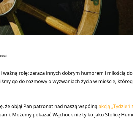
hocka]
i ważną rolę: zaraża innych dobrym humorem i miłością do
iliśmy go do rozmowy o wyzwaniach życia w mieście, które
ę, że objął Pan patronat nad naszą wspólną
akcją „Tydzień
ami. Możemy pokazać Wąchock nie tylko jako Stolicę Humor