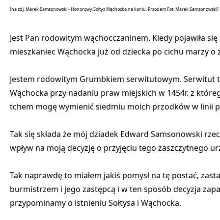
[na zdj. Marek Samsonowski - Honorowy Sołtys Wąchocka na koniu. Przodem Fot. Marek Samsonowski]
Jest Pan rodowitym wąchocczaninem. Kiedy pojawiła się 
mieszkaniec Wąchocka już od dziecka po cichu marzy o 
Jestem rodowitym Grumbkiem serwitutowym. Serwitut to 
Wąchocka przy nadaniu praw miejskich w 1454r. z które
tchem mogę wymienić siedmiu moich przodków w linii p
Tak się składa że mój dziadek Edward Samsonowski rzec
wpływ na moją decyzję o przyjęciu tego zaszczytnego u
Tak naprawdę to miałem jakiś pomysł na tę postać, zasta
burmistrzem i jego zastępcą i w ten sposób decyzja zapad
przypominamy o istnieniu Sołtysa i Wąchocka.