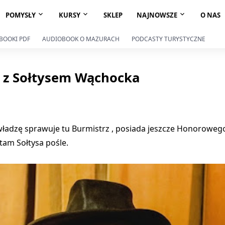
POMYSŁY
KURSY
SKLEP
NAJNOWSZE
O NAS
-BOOKI PDF
AUDIOBOOK O MAZURACH
PODCASTY TURYSTYCZNE
a z Sołtysem Wąchocka
ładzę sprawuje tu Burmistrz , posiada jeszcze Honorowego 
tam Sołtysa pośle.