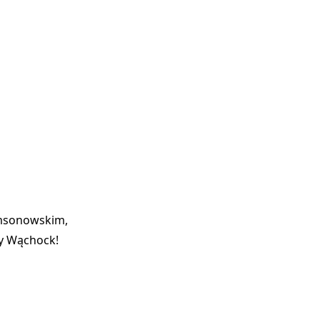
amsonowskim,
my Wąchock!