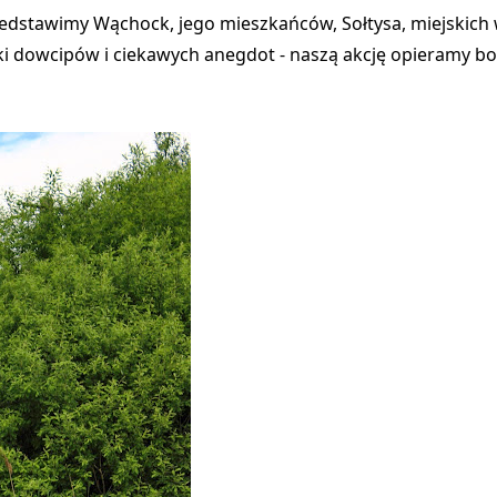
edstawimy Wąchock, jego mieszkańców, Sołtysa, miejskich w
wki dowcipów i ciekawych anegdot - naszą akcję opieramy b