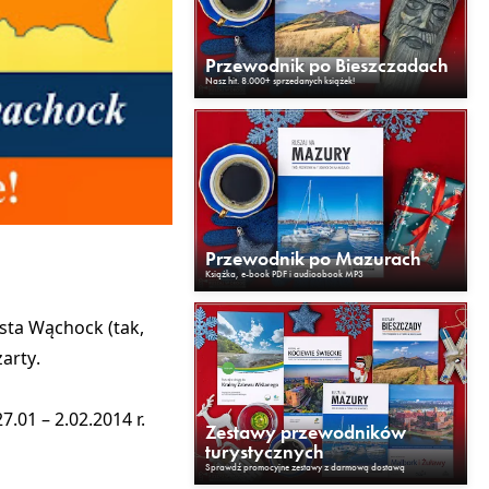
Przewodnik po Bieszczadach
Nasz hit. 8.000+ sprzedanych książek!
Przewodnik po Mazurach
Książka, e-book PDF i audioobook MP3
sta Wąchock (tak,
żarty
.
.01 – 2.02.2014 r.
Zestawy przewodników
turystycznych
Sprawdź promocyjne zestawy z darmową dostawą