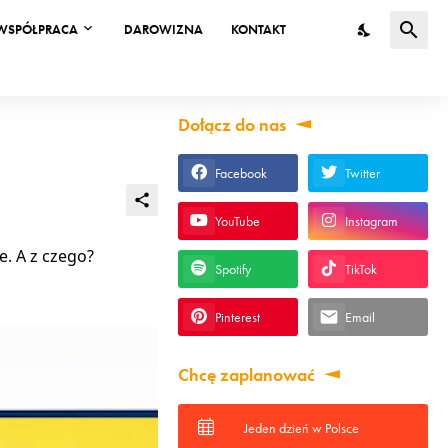
WSPÓŁPRACA
DAROWIZNA
KONTAKT
Dołącz do nas
Facebook
Twitter
YouTube
Instagram
e. A z czego?
Spotify
TikTok
Pinterest
Email
Chcę zaplanować
Jeden dzień w Polsce