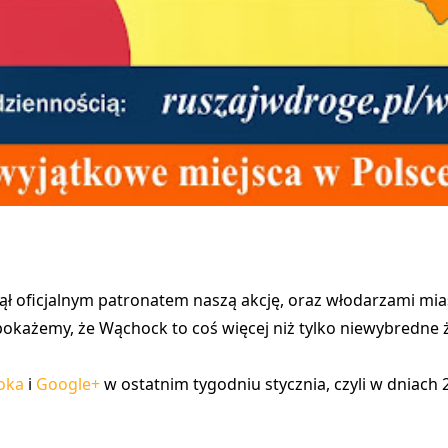
ął oficjalnym patronatem naszą akcję
, oraz włodarzami mia
 pokażemy, że
Wąchock to coś więcej niż tylko niewybredne 
oka
i
Google+
w ostatnim tygodniu stycznia, czyli w dniach 27