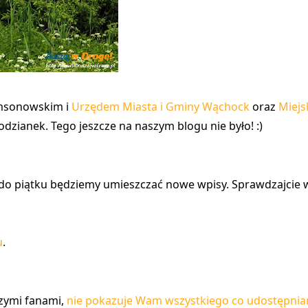
amsonowskim i
Urzędem Miasta i Gminy Wąchock
oraz
Miej
dzianek. Tego jeszcze na naszym blogu nie było! :)
 do piątku
będziemy umieszczać nowe wpisy. Sprawdzajcie w
u
.
szymi fanami,
nie pokazuje Wam wszystkiego co udostępni