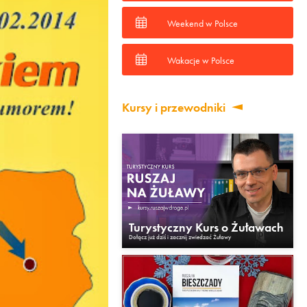
Weekend w Polsce
Wakacje w Polsce
Kursy i przewodniki
Turystyczny Kurs o Żuławach
Dołącz już dziś i zacznij zwiedzać Żuławy