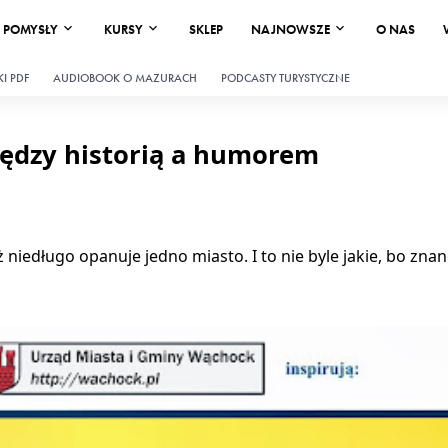
POMYSŁY
KURSY
SKLEP
NAJNOWSZE
O NAS
I PDF
AUDIOBOOK O MAZURACH
PODCASTY TURYSTYCZNE
iędzy historią a humorem
 niedługo opanuje jedno miasto. I to nie byle jakie, bo znan