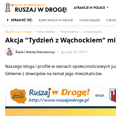
ATRAKCJE W POLSCE
SPRAWDŹ TEŻ:
KURSY RUSZAJ W DROGĘ!
NASZE KSIĄŻKI
E-BOOK
Blog Ruszaj w Drogę!
Polska atrakcje
Województwa
Świętokrzyskie
Akcja "Tydzień z Wąchockiem" m
Kasia i Maciej Marczewscy
•
stycznia 20, 2014
Naszego bloga i profile w sieciach społecznościowych już
Głównie z dowcipów na temat jego mieszkańców.