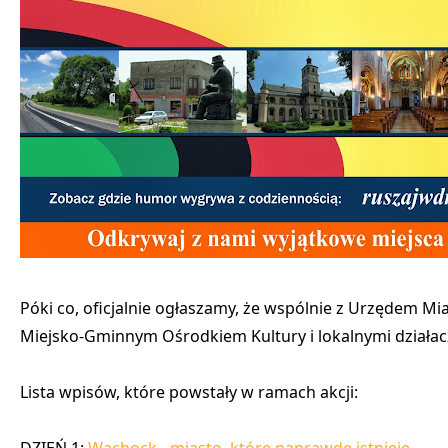
Póki co, oficjalnie ogłaszamy, że wspólnie z Urzędem
Miejsko-Gminnym Ośrodkiem Kultury i lokalnymi działac
Lista wpisów, które powstały w ramach akcji:
DZIEŃ 1:
Wąchock - miasto, które naprawdę istnieje