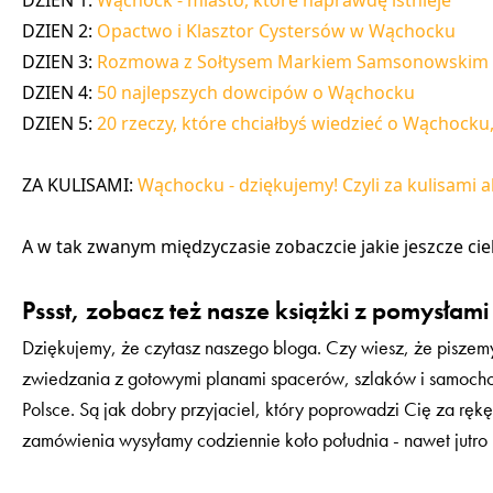
DZIEN 2:
Opactwo i Klasztor Cystersów w Wąchocku
DZIEN 3:
Rozmowa z Sołtysem Markiem Samsonowskim 
DZIEN 4:
50 najlepszych dowcipów o Wąchocku
DZIEN 5:
20 rzeczy, które chciałbyś wiedzieć o Wąchocku, 
ZA KULISAMI:
Wąchocku - dziękujemy! Czyli za kulisami 
A w tak zwanym międzyczasie zobaczcie jakie jeszcze c
Pssst, zobacz też nasze książki z pomysłami 
Dziękujemy, że czytasz naszego bloga. Czy wiesz, że piszem
zwiedzania z gotowymi planami spacerów, szlaków i samoch
Polsce. Są jak dobry przyjaciel, który poprowadzi Cię za ręk
zamówienia wysyłamy codziennie koło południa - nawet jutro 