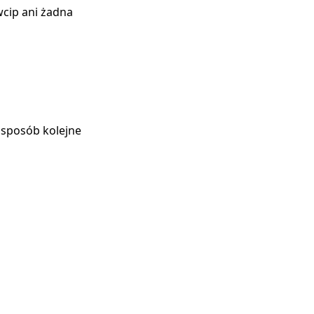
wcip ani żadna
n sposób kolejne