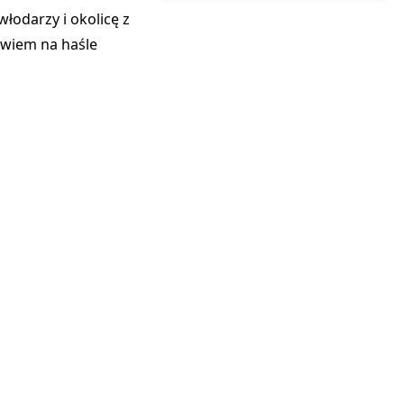
łodarzy i okolicę z
owiem na haśle