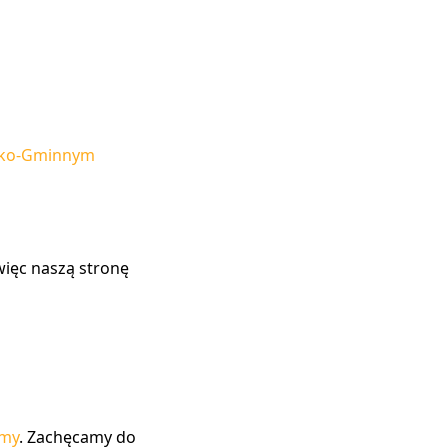
sko-Gminnym
ięc naszą stronę
amy
. Zachęcamy do