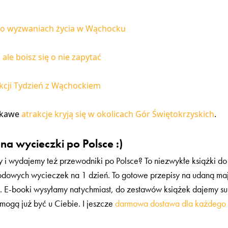
o wyzwaniach życia w Wąchocku
ale boisz się o nie zapytać
akcji Tydzień z Wąchockiem
iekawe
atrakcje kryją się w okolicach Gór Świętokrzyskich
.
na wycieczki po Polsce :)
y i wydajemy też przewodniki po Polsce? To niezwykłe książki d
odowych wycieczek na 1 dzień. To gotowe przepisy na udaną ma
ę. E-booki wysyłamy natychmiast, do zestawów książek dajemy sup
mogą już być u Ciebie. I jeszcze
darmowa dostawa dla każdego 