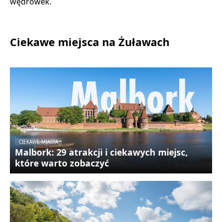
wędrówek.
Ciekawe miejsca na Żuławach
CIEKAWE MIASTA
Malbork: 29 atrakcji i ciekawych miejsc,
które warto zobaczyć