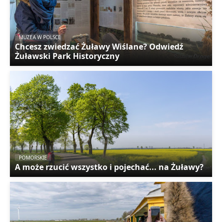
MUZEA W POLSCE
Chcesz zwiedzać Żuławy Wiślane? Odwiedź
Żuławski Park Historyczny
POMORSKIE
A może rzucić wszystko i pojechać... na Żuławy?