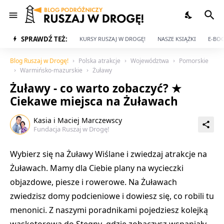
SPRAWDŹ TEŻ:
KURSY RUSZAJ W DROGĘ!
NASZE KSIĄŻKI
E-BOO
Blog Ruszaj w Drogę!
Polska atrakcje
Województwa
Pomorskie
Warmińsko-mazurskie
Żuławy
Żuławy - co warto zobaczyć? ★
Ciekawe miejsca na Żuławach
Kasia i Maciej Marczewscy
Fundacja Ruszaj w Drogę!
Wybierz się na Żuławy Wiślane i zwiedzaj atrakcje na
Żuławach. Mamy dla Ciebie plany na wycieczki
objazdowe, piesze i rowerowe. Na Żuławach
zwiedzisz domy podcieniowe
i dowiesz się, co robili tu
menonici. Z naszymi poradnikami pojedziesz
kolejką