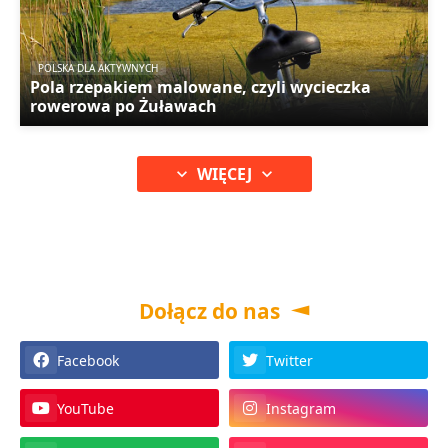
POLSKA DLA AKTYWNYCH
Pola rzepakiem malowane, czyli wycieczka
rowerowa po Żuławach
WIĘCEJ
Dołącz do nas
Facebook
Twitter
YouTube
Instagram