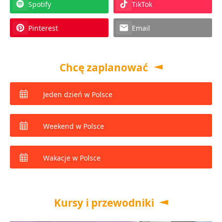
Spotify
TikTok
Pinterest
Email
Chcę zaplanować
Jeden dzień w Polsce
Weekend w Polsce
Wakacje w Polsce
Kursy i przewodniki