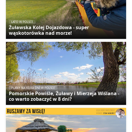
LATO W POLSCE
Żuławska Kolej Dojazdowa - super
wąskotorówka nad morze!
PLANY NA KILKA DNI W POLSCE
Pomorskie Powiśle, Żuławy i Mierzeja Wiślana -
co warto zobaczyć w 8 dni?