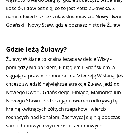
wąskotorową do Stegny
, gdzie zobaczysz wspaniały
kościół, i dowiesz się, co to jest
Pętla Żuławska
. Z
nami odwiedzisz też żuławskie miasta –
Nowy Dwór
Gdański
i
Nowy Staw
, gdzie poznasz
historię Żuław
.
Gdzie leżą Żuławy?
Żuławy Wiślane to kraina leżąca w delcie Wisły -
pomiędzy
Malborkiem, Elblągiem i Gdańskiem
, a
sięgająca prawie do morza i na Mierzeję Wiślaną. Jeśli
chcesz zwiedzić największe
atrakcje Żuław
, jedź do
Nowego Dworu Gdańskiego, Elbląga, Malborka lub
Nowego Stawu. Podróżując rowerem odkrywaj tę
krainę kwitnących żółtych rzepaków i wierzb
rosnących nad kanałem. Zachwycaj się nią podczas
samochodowych wycieczek i całodniowych