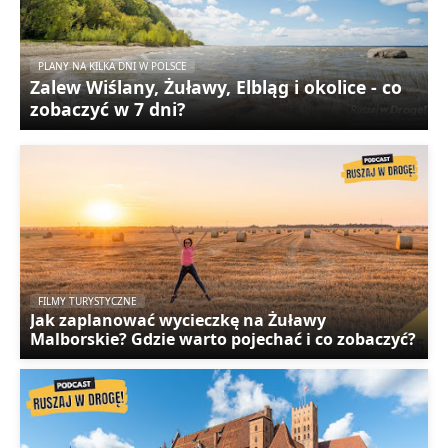
PLANY NA KILKA DNI W POLSCE
Zalew Wiślany, Żuławy, Elbląg i okolice - co
zobaczyć w 7 dni?
FILMY TURYSTYCZNE
Jak zaplanować wycieczkę na Żuławy
Malborskie? Gdzie warto pojechać i co zobaczyć?