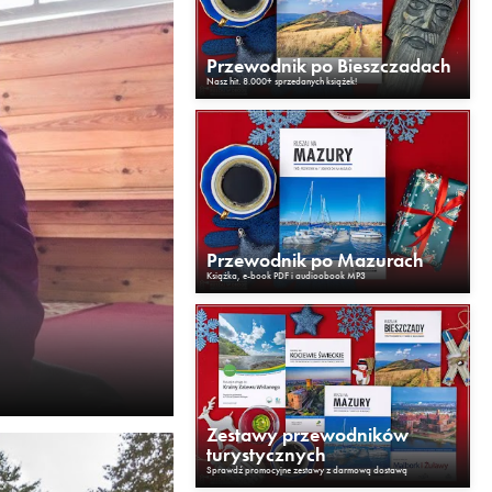
Przewodnik po Bieszczadach
Nasz hit. 8.000+ sprzedanych książek!
Przewodnik po Mazurach
Książka, e-book PDF i audioobook MP3
Zestawy przewodników
turystycznych
Sprawdź promocyjne zestawy z darmową dostawą