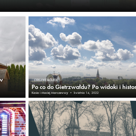
 w
CIEKAWE MIASTA
Po co do Gietrzwałdu? Po widoki i histor
Kasia i Maciej Marczewscy
•
kwietnia 14, 2022