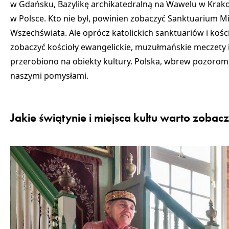
w Gdańsku
,
Bazylikę archikatedralną na Wawelu w Krak
w Polsce. Kto nie był, powinien zobaczyć
Sanktuarium Mi
Wszechświata
. Ale oprócz katolickich sanktuariów i koś
zobaczyć
kościoły ewangelickie
,
muzułmańskie meczety
przerobiono na obiekty kultury. Polska, wbrew pozorom
naszymi pomysłami.
Jakie świątynie i miejsca kultu warto zobac