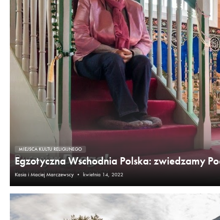
MIEJSCA KULTU RELIGIJNEGO
Egzotyczna Wschodnia Polska: zwiedzamy Podl
Kasia i Maciej Marczewscy
•
kwietnia 14, 2022