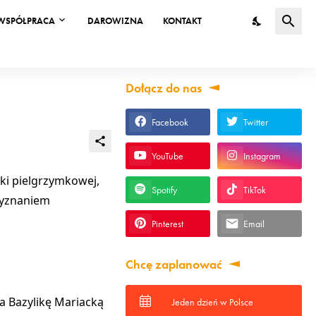
WSPÓŁPRACA
DAROWIZNA
KONTAKT
Dołącz do nas
Facebook
Twitter
YouTube
Instagram
yki pielgrzymkowej,
Spotify
TikTok
 wyznaniem
Pinterest
Email
Chcę zaplanować
na
Bazylikę Mariacką
Jeden dzień w Polsce