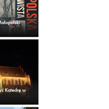
Małopolski
yć Katedrę w