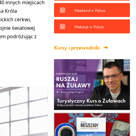
40 innych miejscach
a Króla
Weekend w Polsce
ickich cerkwi
,
Wakacje w Polsce
wojnie światowej
tym podróżując z
Kursy i przewodniki
Turystyczny Kurs o Żuławach
Dołącz już dziś i zacznij zwiedzać Żuławy