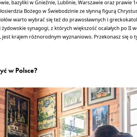
owie
,
bazyliki w Gnieźnie
,
Lublinie
,
Warszawie
oraz prawie 1
łosierdzia Bożego w Świebodzinie
ze słynną figurą
Chrystus
ciołów warto wybrać się też do
prawosławnych
i
greckokatol
i
żydowskie synagogi
, z których większość ocalałych po II 
, jest krajem różnorodnym wyznaniowo. Przekonasz się o 
zyć w Polsce?