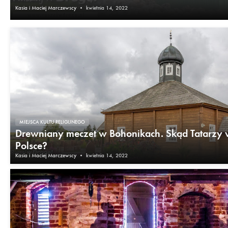
Kasia i Maciej Marczewscy
•
kwietnia 14, 2022
MIEJSCA KULTU RELIGIJNEGO
Drewniany meczet w Bohonikach. Skąd Tatarzy
Polsce?
Kasia i Maciej Marczewscy
•
kwietnia 14, 2022