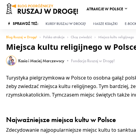
ATRAKCJE W POLSCE
SPRAWDŹ TEŻ:
KURSY RUSZAJ W DROGĘ!
NASZE KSIĄŻKI
E-BOOK
Blog Ruszaj w Drogę!
Polska atrakcje
Chcę zwiedzić
Miejsca kultu religijnego
Miejsca kultu religijnego w Polsc
Kasia i Maciej Marczewscy
•
Fundacja Ruszaj w Drogę!
Turystyka pielgrzymkowa w Polsce
to osobna gałąź polsk
żeby
zwiedzać miejsca kultu religijnego
. Tym bardziej, 
rzymskokatolickim. Tymczasem miejsc świętych także inny
Najważniejsze miejsca kultu w Polsce
Zdecydowanie najpopularniejsze miejsc kultu to
sanktua