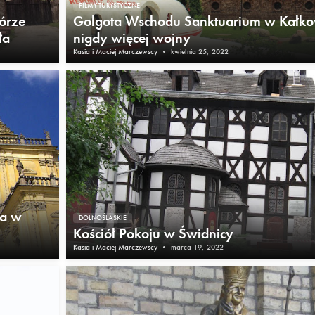
FILMY TURYSTYCZNE
Górze
Golgota Wschodu Sanktuarium w Kałk
ła
nigdy więcej wojny
Kasia i Maciej Marczewscy
•
kwietnia 25, 2022
ka w
DOLNOŚLĄSKIE
Kościół Pokoju w Świdnicy
Kasia i Maciej Marczewscy
•
marca 19, 2022