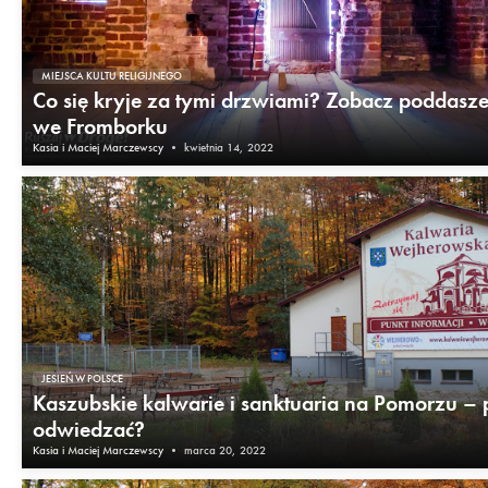
MIEJSCA KULTU RELIGIJNEGO
Co się kryje za tymi drzwiami? Zobacz poddasz
we Fromborku
Kasia i Maciej Marczewscy
•
kwietnia 14, 2022
JESIEŃ W POLSCE
Kaszubskie kalwarie i sanktuaria na Pomorzu – p
odwiedzać?
Kasia i Maciej Marczewscy
•
marca 20, 2022