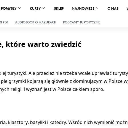
POMYSŁY
KURSY
SKLEP
NAJNOWSZE
O NAS
I PDF
AUDIOBOOK O MAZURACH
PODCASTY TURYSTYCZNE
e, które warto zwiedzić
iej turystyki. Ale przecież nie trzeba wcale uprawiać turyst
że pielgrzymki kojarzą się głównie z dominującym w Polsce
ch religii i wyznań jest w Polsce całkiem sporo.
ria
,
klasztory
,
bazyliki
i
katedry
. Wśród nich wymienić moż