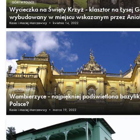
GÓRY W POLSCE
Wycieczka na Święty Krzyż - klasztor na Łysej 
wybudowany w miejscu wskazanym przez Anio
Kasia i Maciej Marczewscy
•
kwietnia 14, 2022
DOLNOŚLĄSKIE
Wambierzyce - najpiękniej podświetlona bazyli
Polsce?
Kasia i Maciej Marczewscy
•
marca 19, 2022