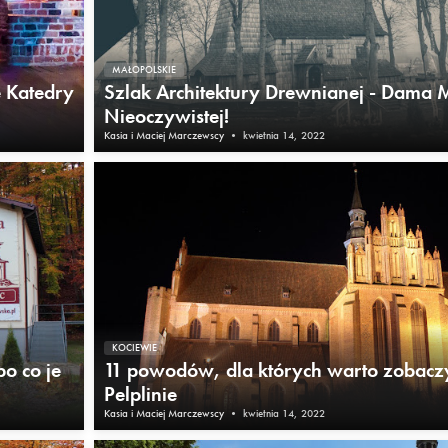
MAŁOPOLSKIE
e Katedry
Szlak Architektury Drewnianej - Dama 
Nieoczywistej!
Kasia i Maciej Marczewscy
•
kwietnia 14, 2022
KOCIEWIE
o co je
11 powodów, dla których warto zobacz
Pelplinie
Kasia i Maciej Marczewscy
•
kwietnia 14, 2022