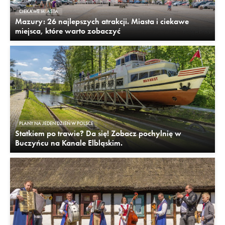
CIEKAWE MIASTA
Mazury: 26 najlepszych atrakcji. Miasta i ciekawe
miejsca, które warto zobaczyć
PLANY NA JEDEN DZIEŃ W POLSCE
Statkiem po trawie? Da się! Zobacz pochylnię w
Buczyńcu na Kanale Elbląskim.