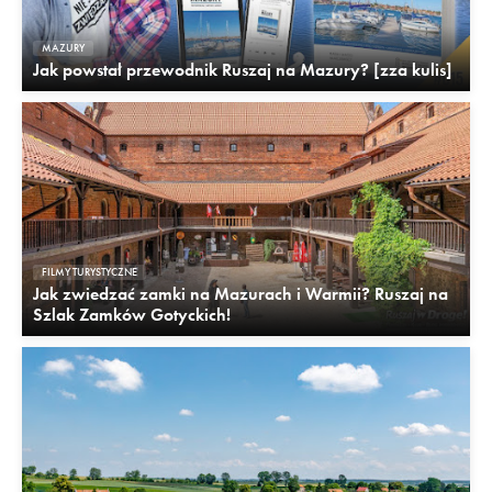
MAZURY
Jak powstał przewodnik Ruszaj na Mazury? [zza kulis]
FILMY TURYSTYCZNE
Jak zwiedzać zamki na Mazurach i Warmii? Ruszaj na
Szlak Zamków Gotyckich!