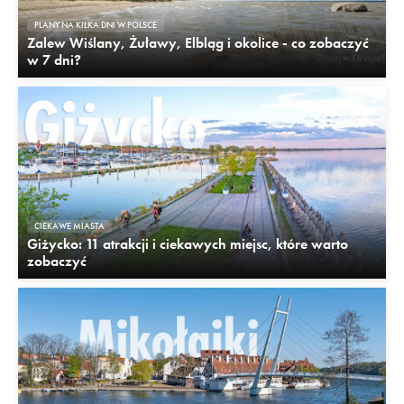
PLANY NA KILKA DNI W POLSCE
Zalew Wiślany, Żuławy, Elbląg i okolice - co zobaczyć
w 7 dni?
CIEKAWE MIASTA
Giżycko: 11 atrakcji i ciekawych miejsc, które warto
zobaczyć