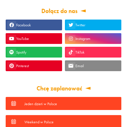
Dołącz do nas
Facebook
Twitter
YouTube
Instagram
Spotify
TikTok
Pinterest
Email
Chcę zaplanować
Jeden dzień w Polsce
Weekend w Polsce