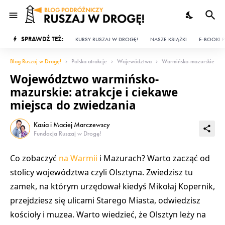
SPRAWDŹ TEŻ:
KURSY RUSZAJ W DROGĘ!
NASZE KSIĄŻKI
E-BOOKI P
Blog Ruszaj w Drogę!
Polska atrakcje
Województwa
Warmińsko-mazurskie
Województwo warmińsko-
mazurskie: atrakcje i ciekawe
miejsca do zwiedzania
Kasia i Maciej Marczewscy
Fundacja Ruszaj w Drogę!
Co zobaczyć
na Warmii
i Mazurach
? Warto zacząć od
stolicy województwa czyli
Olsztyna
. Zwiedzisz tu
zamek
, na którym urzędował kiedyś
Mikołaj Kopernik
,
przejdziesz się ulicami
Starego Miasta
, odwiedzisz
kościoły i muzea
. Warto wiedzieć, że Olsztyn leży na