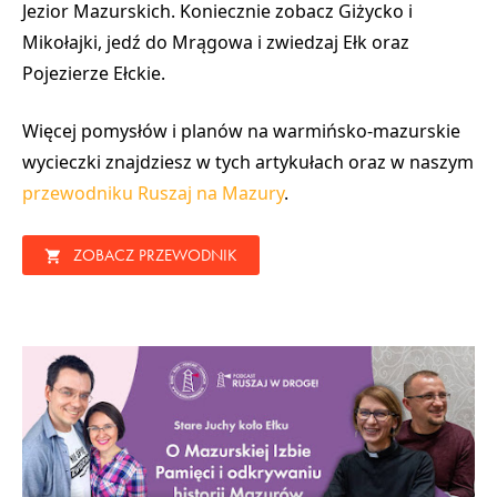
Jezior Mazurskich
. Koniecznie zobacz
Giżycko
i
Mikołajki
, jedź do
Mrągowa
i zwiedzaj
Ełk
oraz
Pojezierze Ełckie
.
Więcej pomysłów i planów na warmińsko-mazurskie
wycieczki znajdziesz w tych artykułach oraz w naszym
przewodniku Ruszaj na Mazury
.
ZOBACZ PRZEWODNIK