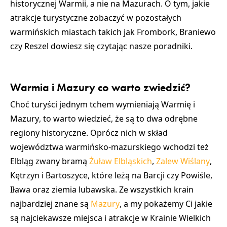
historycznej Warmii, a nie na Mazurach. O tym, jakie
atrakcje turystyczne
zobaczyć w pozostałych
warmińskich miastach takich jak
Frombork
,
Braniewo
czy
Reszel
dowiesz się czytając nasze poradniki.
Warmia i Mazury co warto zwiedzić?
Choć turyści jednym tchem wymieniają
Warmię i
Mazury
, to warto wiedzieć, że są to dwa odrębne
regiony historyczne. Oprócz nich w skład
województwa warmińsko-mazurskiego
wchodzi też
Elbląg
zwany bramą
Żuław Elbląskich
,
Zalew Wiślany
,
Kętrzyn
i
Bartoszyce
, które leżą na
Barcji
czy
Powiśle
,
Iława
oraz
ziemia lubawska
. Ze wszystkich krain
najbardziej znane są
Mazury
, a my pokażemy Ci jakie
są najciekawsze miejsca i atrakcje w
Krainie Wielkich