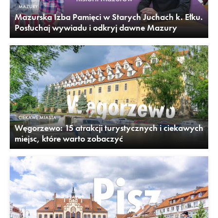
MAZURY
Mazurska Izba Pamięci w Starych Juchach k. Ełku.
Posłuchaj wywiadu i odkryj dawne Mazury
CIEKAWE MIASTA
Węgorzewo: 15 atrakcji turystycznych i ciekawych
miejsc, które warto zobaczyć