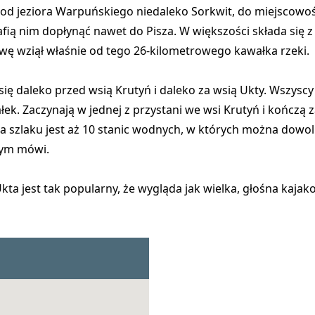
ę od jeziora Warpuńskiego niedaleko Sorkwit, do miejscowo
afią nim dopłynąć nawet do Pisza. W większości składa się z
azwę wziął właśnie od tego 26-kilometrowego kawałka rzeki.
 się daleko przed wsią Krutyń i daleko za wsią Ukty. Wszysc
łek. Zaczynają w jednej z przystani we wsi Krutyń i kończ
na
szlaku jest aż 10 stanic wodnych
, w których można dowol
 tym mówi.
Ukta jest tak popularny, że wygląda jak wielka, głośna kaja