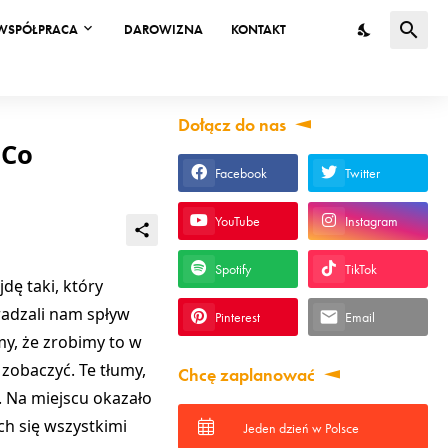
WSPÓŁPRACA
DAROWIZNA
KONTAKT
Dołącz do nas
 Co
Facebook
Twitter
YouTube
Instagram
Spotify
TikTok
dę taki, który
radzali nam spływ
Pinterest
Email
my, że zrobimy to w
 zobaczyć. Te tłumy,
Chcę zaplanować
. Na miejscu okazało
ych się wszystkimi
Jeden dzień w Polsce