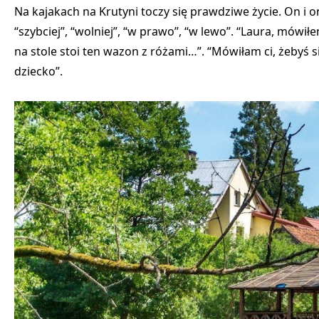
Na kajakach na Krutyni toczy się prawdziwe życie. On i ona
“szybciej”, “wolniej”, “w prawo”, “w lewo”. “Laura, mówiłe
na stole stoi ten wazon z różami…”. “Mówiłam ci, żebyś s
dziecko”.