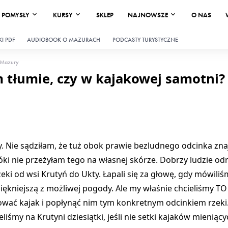
POMYSŁY
KURSY
SKLEP
NAJNOWSZE
O NAS
I PDF
AUDIOBOOK O MAZURACH
PODCASTY TURYSTYCZNE
Mazury
m tłumie, czy w kajakowej samotni?
y. Nie sądziłam, że tuż obok prawie bezludnego odcinka znaj
i nie przeżyłam tego na własnej skórze. Dobrzy ludzie od
i od wsi Krutyń do Ukty. Łapali się za głowę, gdy mówiliś
jpiękniejszą z możliwej pogody. Ale my właśnie chcieliśmy TO
ować kajak i popłynąć nim tym konkretnym odcinkiem rzeki
ieliśmy na Krutyni dziesiątki, jeśli nie setki kajaków mieniąc