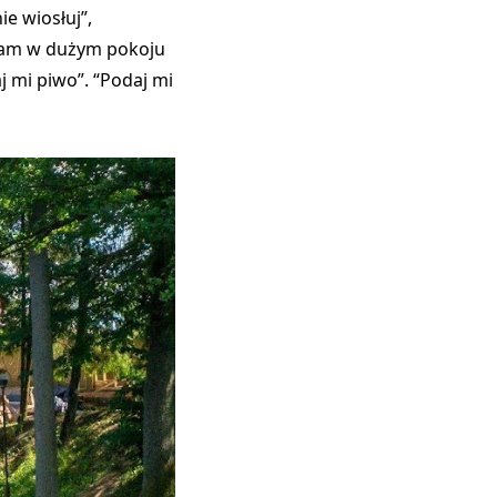
ie wiosłuj”,
a? Tam w dużym pokoju
j mi piwo”. “Podaj mi