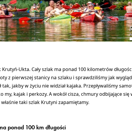
k Krutyń-Ukta. Cały szlak
ma ponad 100 kilometrów długośc
oty z pierwszej stanicy na szlaku i sprawdziliśmy jak wyglą
tak, jakby w życiu nie widział kajaka. Przepływaliśmy samo
ko my, kajak i perkozy. A wokół cisza, chmury odbijające się w 
 właśnie taki szlak Krutyni zapamiętamy.
i ma ponad 100 km długości