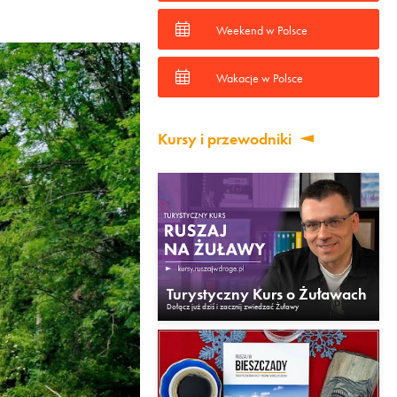
Weekend w Polsce
Wakacje w Polsce
Kursy i przewodniki
Turystyczny Kurs o Żuławach
Dołącz już dziś i zacznij zwiedzać Żuławy