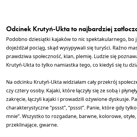
Odcinek Krutyń-Ukta to najbardziej zatłoc
Podobno dziesiątki kajaków to nic spektakularnego, bo 
dojeżdżał pociąg, skąd wysypywali się turyści. Raźno ma
prawdziwa społeczność, klan, plemię. Ludzie się poznawal
Krutyń-Ukta to tylko namiastka tego, co kiedyś się tu dzi
Na odcinku Krutyń-Ukta widziałam
cały przekrój społec
czy cztery osoby. Kajaki, które łączyły się ze sobą i płynę
zakręcie, łączyli kajaki i prowadzili ożywione dyskusje.
Pa
charakterystyczne “pssst”, “pssst”.
Panie,
które gdy tylk
mnie”. Wszystko to rozgadane, barwne, kolorowe, otyłe
przeklinające, gwarne.