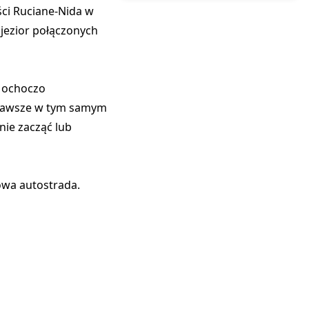
ści Ruciane-Nida w
 jezior połączonych
y ochoczo
ą zawsze w tym samym
nie zacząć lub
kowa autostrada.