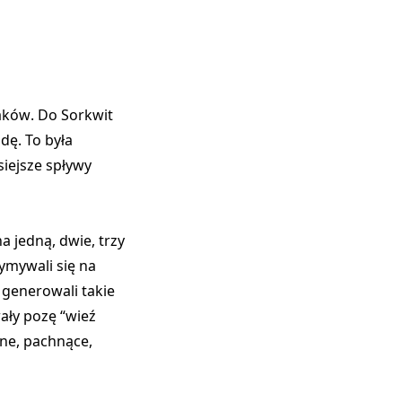
jaków
. Do Sorkwit
dę. To była
siejsze spływy
na jedną, dwie, trzy
zymywali się na
i generowali takie
ały pozę “wieź
ne, pachnące,