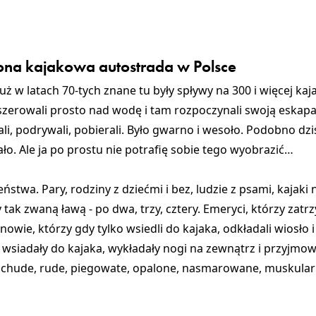
zona kajakowa autostrada w Polsce
już
w latach 70-tych znane tu były spływy na 300 i więcej ka
szerowali prosto nad wodę i tam rozpoczynali swoją eskapa
i, podrywali, pobierali. Było gwarno i wesoło. Podobno dzi
ało. Ale ja po prostu nie potrafię sobie tego wyobrazić…
zeństwa
. Pary,
rodziny z dziećmi
i bez, ludzie z psami, kajaki 
ły tak zwaną ławą - po dwa, trzy, cztery.
Emeryci
, którzy zatr
nowie,
którzy gdy tylko wsiedli do kajaka, odkładali wiosło 
o wsiadały do kajaka, wykładały nogi na zewnątrz i przyjmow
, chude, rude, piegowate, opalone, nasmarowane, muskular