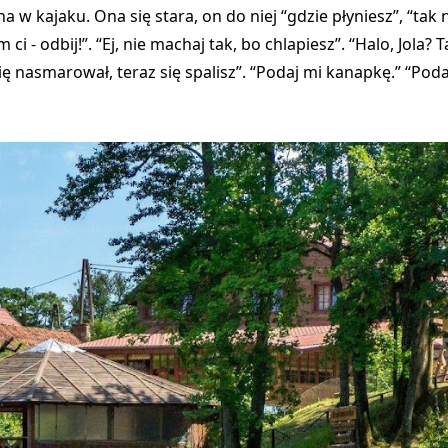
 w kajaku. Ona się stara, on do niej “gdzie płyniesz”, “tak n
m ci - odbij!”. “Ej, nie machaj tak, bo chlapiesz”. “Halo, Jol
ię nasmarował, teraz się spalisz”. “Podaj mi kanapkę.” “Poda