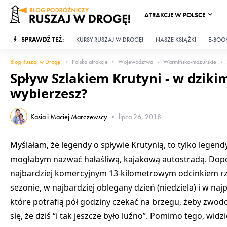
ATRAKCJE W POLSCE
SPRAWDŹ TEŻ:
KURSY RUSZAJ W DROGĘ!
NASZE KSIĄŻKI
E-BOOK
Blog Ruszaj w Drogę!
Polska atrakcje
Województwa
Warmińsko-mazurskie
Spływ Szlakiem Krutyni - w dziki
wybierzesz?
Kasia i Maciej Marczewscy
•
lipca 26, 2018
Myślałam, że legendy o spływie Krutynią, to tylko legend
mogłabym nazwać hałaśliwą, kajakową autostradą. Dopók
najbardziej komercyjnym 13-kilometrowym odcinkiem rzek
sezonie, w najbardziej oblegany dzień (niedziela) i w na
które potrafią pół godziny czekać na brzegu, żeby zwod
się, że dziś “i tak jeszcze było luźno”. Pomimo tego, widz