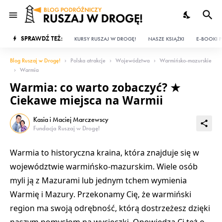
SPRAWDŹ TEŻ:
KURSY RUSZAJ W DROGĘ!
NASZE KSIĄŻKI
E-BOOKI P
Blog Ruszaj w Drogę!
Polska atrakcje
Województwa
Warmińsko-mazurskie
Warmia
Warmia: co warto zobaczyć? ★
Ciekawe miejsca na Warmii
Kasia i Maciej Marczewscy
Fundacja Ruszaj w Drogę!
Warmia to historyczna kraina, która znajduje się w
województwie warmińsko-mazurskim
. Wiele osób
myli ją z Mazurami lub jednym tchem wymienia
Warmię i Mazury
. Przekonamy Cię, że warmiński
region ma swoją odrębność, którą dostrzeżesz dzięki