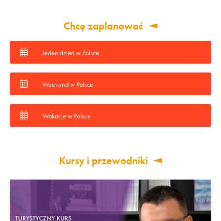
Chcę zaplanować
Jeden dzień w Polsce
Weekend w Polsce
Wakacje w Polsce
Kursy i przewodniki