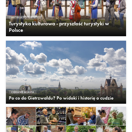
ARTYKUŁY O TURYSTYCE
Turystyka kulturowa - przyszłość turystyki w
Polsce
CIEKAWE MIASTA
Po co do Gietrzwałdu? Po widoki i historię o cudzie