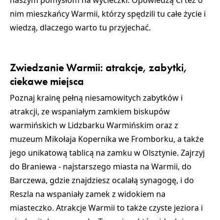
naszym pomysłom na wycieczki. Opowiedzą Ci też o
nim mieszkańcy Warmii, którzy spędzili tu całe życie i
wiedzą, dlaczego warto tu przyjechać.
Zwiedzanie Warmii: atrakcje, zabytki,
ciekawe miejsca
Poznaj krainę pełną niesamowitych
zabytków i
atrakcji
, ze wspaniałym
zamkiem biskupów
warmińskich w Lidzbarku Warmińskim
oraz z
muzeum Mikołaja Kopernika we Fromborku
, a także
jego unikatową tablicą na
zamku w Olsztynie.
Zajrzyj
do
Braniewa
- najstarszego miasta na Warmii, do
Barczewa
, gdzie znajdziesz ocalałą synagogę, i do
Reszla na wspaniały zamek
z widokiem na
miasteczko. Atrakcje Warmii to także czyste
jeziora
i