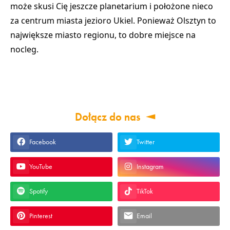
może skusi Cię jeszcze
planetarium
i położone nieco
za centrum miasta
jezioro Ukiel
. Ponieważ Olsztyn to
największe miasto regionu, to dobre
miejsce na
nocleg
.
Dołącz do nas
Facebook
Twitter
YouTube
Instagram
Spotify
TikTok
Pinterest
Email