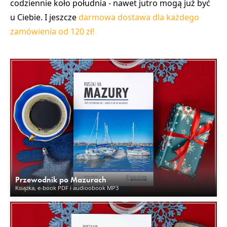
codziennie koło południa - nawet jutro mogą już być
u Ciebie. I jeszcze
darmowa dostawa dla każdego
zamówienia od 120 zł!
Przewodnik po Mazurach
Książka, e-book PDF i audioobook MP3