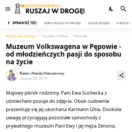
SPRAWDŹ TEŻ:
KURSY RUSZAJ W DROGĘ!
NASZE KSIĄŻKI
E-BOOKI P
Blog Ruszaj w Drogę!
Turystyka w Polsce
Wywiady
Muzeum Volkswagena w Pępowie -
od młodzieńczych pasji do sposobu
na życie
Kasia i Maciej Marczewscy
sierpnia 20, 2014
Majowy piknik rodzinny. Pani Ewa Suchecka z
uśmiechem pozuje do zdjęcia. Obok cudownie
prezentuje się jej ukochana Karmann Ghia. Dookoła
uwagę przyciągają pozostałe samochody z
prywatnego muzeum Pani Ewy i jej męża Zenona,