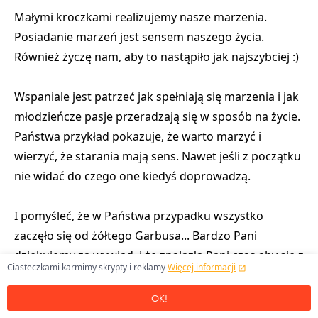
Małymi kroczkami realizujemy nasze marzenia.
Posiadanie marzeń jest sensem naszego życia.
Również życzę nam, aby to nastąpiło jak najszybciej :)
Wspaniale jest patrzeć jak spełniają się marzenia i jak
młodzieńcze pasje przeradzają się w sposób na życie.
Państwa przykład pokazuje, że warto marzyć i
wierzyć, że starania mają sens. Nawet jeśli z początku
nie widać do czego one kiedyś doprowadzą.
I pomyśleć, że w Państwa przypadku wszystko
zaczęło się od żółtego Garbusa...
Bardzo Pani
dziękujemy za wywiad, i że znalazła Pani czas aby się z
Ciasteczkami karmimy skrypty i reklamy
Więcej informacji
nami spotkać i porozmawiać.
OK!
Dziękuję również.