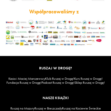
Współpracowaliśmy z
RUSZAJ W DROGĘ?
Kasia i Maciej Marczewscy
Klub Ruszaj w Drogę!
Kurs Ruszaj w Drogę!
Fundacja Ruszaj w Drogę!
Podcast Ruszaj w Drogę!
Sklep Ruszaj w Drogę!
NASZE KSIĄŻKI
Ruszaj na Mazury
Ruszaj w Bieszczady
Ruszaj na Kociewie Świeckie