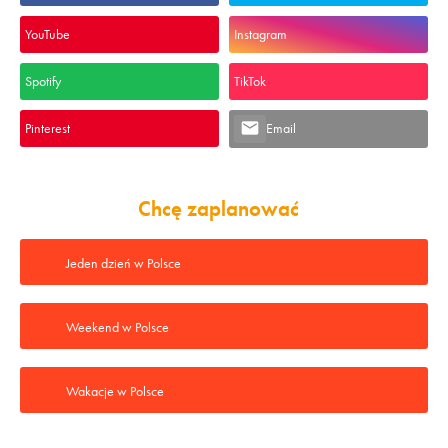
YouTube
Instagram
Spotify
TikTok
Pinterest
Email
Chcę zaplanować
Jeden dzień w Polsce
Weekend w Polsce
Wakacje w Polsce