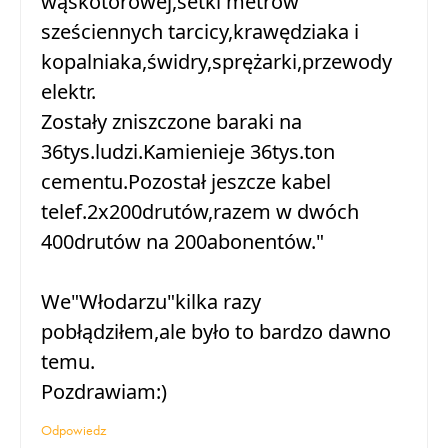
wąskotorowej,setki metrów
sześciennych tarcicy,krawędziaka i
kopalniaka,świdry,sprężarki,przewody
elektr.
Zostały zniszczone baraki na
36tys.ludzi.Kamienieje 36tys.ton
cementu.Pozostał jeszcze kabel
telef.2x200drutów,razem w dwóch
400drutów na 200abonentów."
We"Włodarzu"kilka razy
pobłądziłem,ale było to bardzo dawno
temu.
Pozdrawiam:)
Odpowiedz