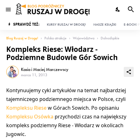
SPRAWDŹ TEŻ:
KURSY RUSZAJ W DROGĘ!
NASZE KSIĄŻKI
E-BOOKI P
Blog Ruszaj w Drogę!
Polska atrakcje
Województwa
Dolnośląskie
Kompleks Riese: Włodarz -
Podziemne Budowle Gór Sowich
Kasia i Maciej Marczewscy
marca 11, 2013
Kontynuujemy cykl artykułów na temat
najbardziej
tajemniczego podziemnego miejsca w Polsce
, czyli
Kompleksu Riese
w Górach Sowich. Po opisaniu
Kompleksu Osówka
przychodzi czas na największy
kompleks podziemny Riese - Włodarz w okolicach
Jugowic.