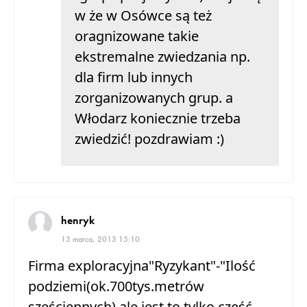
w że w Osówce są też
oragnizowane takie
ekstremalne zwiedzania np.
dla firm lub innych
zorganizowanych grup. a
Włodarz koniecznie trzeba
zwiedzić! pozdrawiam :)
henryk
13 marca, 2013 15:10
Firma exploracyjna"Ryzykant"-"Ilość
podziemi(ok.700tys.metrów
sześciennych),ale jest to tylko część