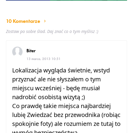
10 Komentarze
Zostaw po sobie ślad. Daj znać co o tym myślisz :)
Biter
13 marca, 2013 10:51
Lokalizacja wygląda świetnie, wstyd
przyznać ale nie słyszałem o tym
miejscu wcześniej - będę musiał
nadrobić osobistą wizytą ;)
Co prawdę takie miejsca najbardziej
lubię Zwiedzać bez przewodnika (robiąc
spokojnie foty) ale rozumiem ze tutaj to
wymóg bezpieczeństwa.