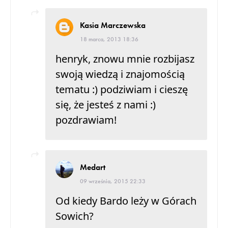
Kasia Marczewska
18 marca, 2013 18:36
henryk, znowu mnie rozbijasz
swoją wiedzą i znajomością
tematu :) podziwiam i cieszę
się, że jesteś z nami :)
pozdrawiam!
Medart
09 września, 2015 22:33
Od kiedy Bardo leży w Górach
Sowich?