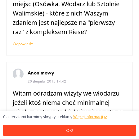
miejsc (Osówka, Włodarz lub Sztolnie
Walimskie) - które z nich Waszym
zdaniem jest najlepsze na "pierwszy
raz" z kompleksem Riese?
Odpowiedz
Anonimowy
20 sierpnia, 2015 14:42
Witam odradzam wizyty we włodarzu
jeżeli ktoś niema choć minimalnej
wiedzy na temat obiektów riese a to za
Ciasteczkami karmimy skrypty i reklamy
Więcej informacji
sprawą przewodnika (być możne ja
tylko tak źle trafiłem ) .Kompetencja
OK!