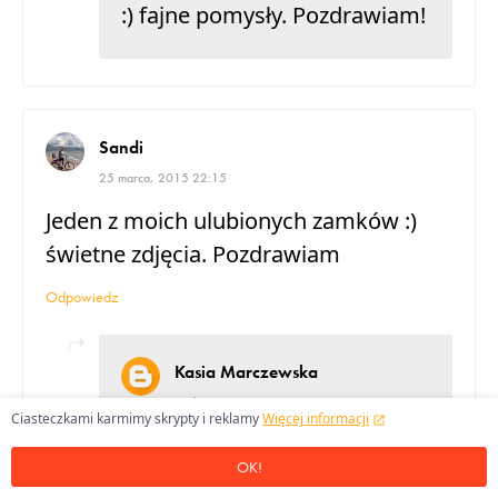
:) fajne pomysły. Pozdrawiam!
Sandi
25 marca, 2015 22:15
Jeden z moich ulubionych zamków :)
świetne zdjęcia. Pozdrawiam
Odpowiedz
Kasia Marczewska
01 kwietnia, 2015 22:14
Ciasteczkami karmimy skrypty i reklamy
Więcej informacji
Maciej dziękuje za
OK!
komplement :) to także jeden