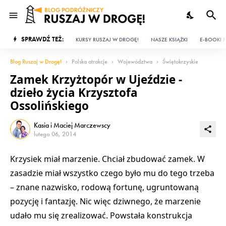
SPRAWDŹ TEŻ:
KURSY RUSZAJ W DROGĘ!
NASZE KSIĄŻKI
E-BOOKI P
Blog Ruszaj w Drogę!
Polska atrakcje
Województwa
Świętokrzyskie
Zamek Krzyżtopór w Ujeździe -
dzieło życia Krzysztofa
Ossolińskiego
Kasia i Maciej Marczewscy
lutego 06, 2014
Krzysiek miał marzenie. Chciał zbudować zamek. W
zasadzie miał wszystko czego było mu do tego trzeba
– znane nazwisko, rodową fortunę, ugruntowaną
pozycję i fantazję. Nic więc dziwnego, że marzenie
udało mu się zrealizować. Powstała konstrukcja