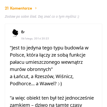
21 Komentarze
Zostaw po sobie ślad. Daj znać co o tym myślisz :)
Er
06 lutego, 2014 20:25
"Jest to jedyna tego typu budowla w
Polsce, która łączy ze sobą funkcje
pałacu umieszczonego wewnątrz
murów obronnych"
a Łańcut, a Rzeszów, Wiśnicz,
Podhorce... a Wawel? :-)
"a więc obiekt ten był też jednocześnie
zamkiem – dziwo na tamte czasy