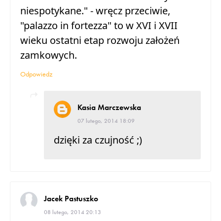
niespotykane." - wręcz przeciwie,
"palazzo in fortezza" to w XVI i XVII
wieku ostatni etap rozwoju założeń
zamkowych.
Odpowiedz
Kasia Marczewska
07 lutego, 2014 18:09
dzięki za czujność ;)
Jacek Pastuszko
08 lutego, 2014 20:13