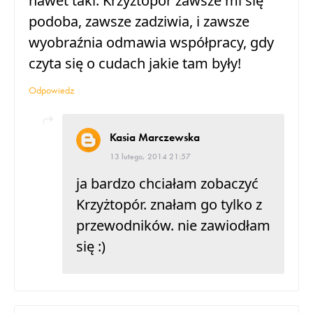
nawet taki. Krzyżtopór zawsze mi się
podoba, zawsze zadziwia, i zawsze
wyobraźnia odmawia współpracy, gdy
czyta się o cudach jakie tam były!
Odpowiedz
Kasia Marczewska
13 lutego, 2014 21:57
ja bardzo chciałam zobaczyć
Krzyżtopór. znałam go tylko z
przewodników. nie zawiodłam
się :)