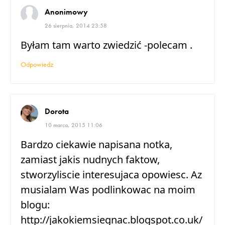
Anonimowy
26 sierpnia, 2014 23:58
Byłam tam warto zwiedzić -polecam .
Odpowiedz
Dorota
10 marca, 2015 11:06
Bardzo ciekawie napisana notka,
zamiast jakis nudnych faktow,
stworzyliscie interesujaca opowiesc. Az
musialam Was podlinkowac na moim
blogu:
http://jakokiemsiegnac.blogspot.co.uk/