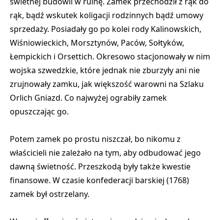
świetnej budowli w ruinę. Zamek przechodził z rąk do
rąk, bądź wskutek koligacji rodzinnych bądź umowy
sprzedaży. Posiadały go po kolei rody Kalinowskich,
Wiśniowieckich, Morsztynów, Paców, Sołtyków,
Łempickich i Orsettich. Okresowo stacjonowały w nim
wojska szwedzkie, które jednak nie zburzyły ani nie
zrujnowały zamku, jak większość warowni na Szlaku
Orlich Gniazd. Co najwyżej ograbiły zamek
opuszczając go.
Potem zamek po prostu niszczał
, bo nikomu z
właścicieli nie zależało na tym, aby odbudować jego
dawną świetność. Przeszkodą były także kwestie
finansowe. W czasie konfederacji barskiej (1768)
zamek był ostrzelany.