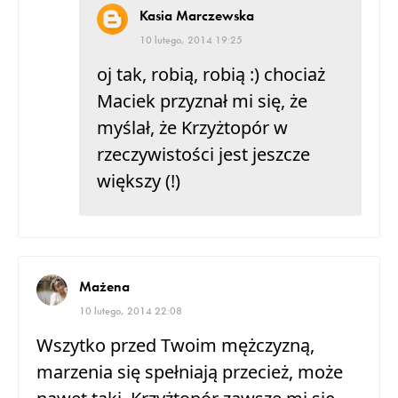
Kasia Marczewska
10 lutego, 2014 19:25
oj tak, robią, robią :) chociaż
Maciek przyznał mi się, że
myślał, że Krzyżtopór w
rzeczywistości jest jeszcze
większy (!)
Mażena
10 lutego, 2014 22:08
Wszytko przed Twoim mężczyzną,
marzenia się spełniają przecież, może