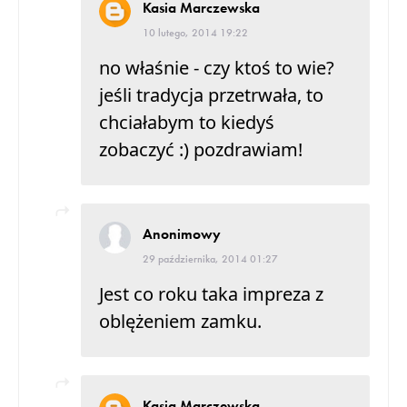
Kasia Marczewska
10 lutego, 2014 19:22
no właśnie - czy ktoś to wie?
jeśli tradycja przetrwała, to
chciałabym to kiedyś
zobaczyć :) pozdrawiam!
Anonimowy
29 października, 2014 01:27
Jest co roku taka impreza z
oblężeniem zamku.
Kasia Marczewska