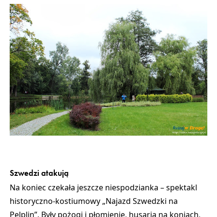
Szwedzi atakują
Na koniec czekała jeszcze niespodzianka –
spektakl
historyczno-kostiumowy „Najazd Szwedzki na
Pelplin”
. Były
pożogi i płomienie, husaria na koniach,