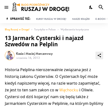
SPRAWDŹ TEŻ:
KURSY RUSZAJ W DROGĘ!
NASZE KSIĄŻKI
E-BOOKI P
Blog Ruszaj w Drogę!
Turystyka w Polsce
Wydarzenia turystyczne
13 Jarmark Cysterski i najazd
Szwedów na Pelplin
Kasia i Maciej Marczewscy
września 16, 2013
Historia
Pelplina
nierozerwalnie związana jest z
historią
zakonu Cystersów
. O Cystersach być może
kiedyś napiszemy więcej, na razie warto zapamiętać,
że jest to
ten sam zakon co w
Wąchocku
i Oliwie
.
Cystersi od dziś kojarzyć nam się będą także z
Jarmarkiem Cysterskim w Pelplinie
, na którym byliśmy