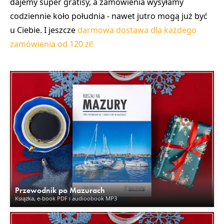
dajemy super gratisy, a zamówienia wysyłamy
codziennie koło południa - nawet jutro mogą już być
u Ciebie. I jeszcze
darmowa dostawa dla każdego
zamówienia od 120 zł!
Przewodnik po Mazurach
Książka, e-book PDF i audioobook MP3