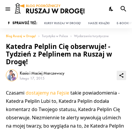
SPRAWDŹ TEŻ:
KURSY RUSZAJ W DROGĘ!
NASZE KSIĄŻKI
E-BOOKI P
Blog Ruszaj w Drogę!
Turystyka w Polsce
Wydarzenia turystyczne
Katedra Pelplin Cię obserwuje! -
Tydzień z Pelplinem na Ruszaj w
Drogę!
Kasia i Maciej Marczewscy
lutego 17, 2015
Czasami
dostajemy na Fejsie
takie powiadomienia -
Katedra Pelplin Lubi to, Katedra Pelplin dodała
komentarz do Twojego statusu, Katedra Pelplin Cię
obserwuje. Niezmiennie te alerty wywołują uśmiech
na mojej twarzy, bo wygląda na to, że
Katedra Pelplin