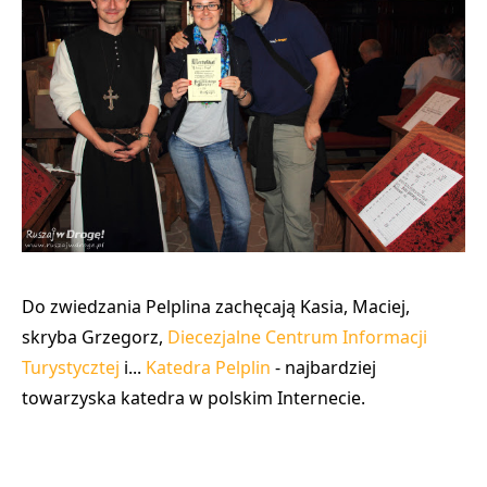
Do zwiedzania Pelplina zachęcają Kasia, Maciej,
skryba Grzegorz,
Diecezjalne Centrum Informacji
Turystycztej
i...
Katedra Pelplin
- najbardziej
towarzyska katedra w polskim Internecie.