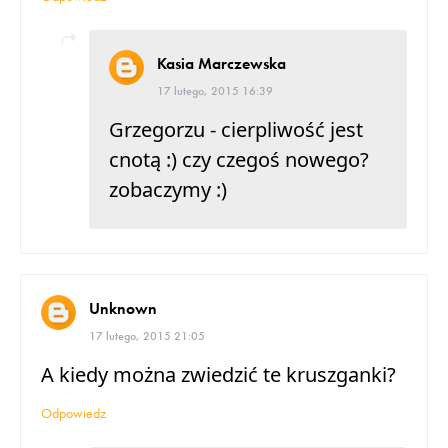
Kasia Marczewska
17 lutego, 2015 16:39
Grzegorzu - cierpliwość jest
cnotą :) czy czegoś nowego?
zobaczymy :)
Unknown
17 lutego, 2015 21:05
A kiedy można zwiedzić te kruszganki?
Odpowiedz