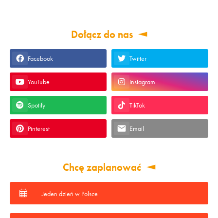
Dołącz do nas
Facebook
Twitter
YouTube
Instagram
Spotify
TikTok
Pinterest
Email
Chcę zaplanować
Jeden dzień w Polsce