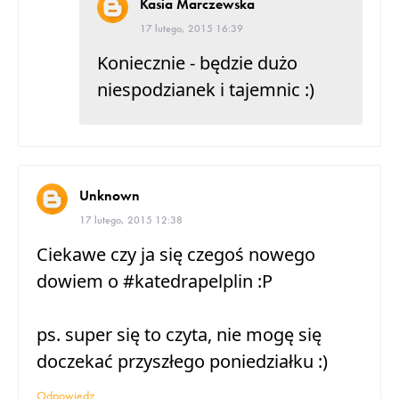
Kasia Marczewska
17 lutego, 2015 16:39
Koniecznie - będzie dużo
niespodzianek i tajemnic :)
Unknown
17 lutego, 2015 12:38
Ciekawe czy ja się czegoś nowego
dowiem o #katedrapelplin :P
ps. super się to czyta, nie mogę się
doczekać przyszłego poniedziałku :)
Odpowiedz