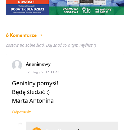
6 Komentarze
Zostaw po sobie ślad. Daj znać co o tym myślisz :)
Anonimowy
17 lutego, 2015 11:53
Genialny pomysł!
Będę śledzić :)
Marta Antonina
Odpowiedz