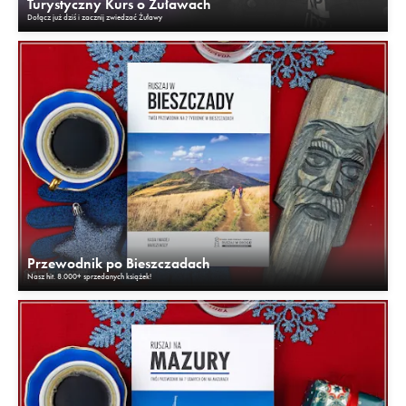
Turystyczny Kurs o Żuławach
Dołącz już dziś i zacznij zwiedzać Żuławy
Przewodnik po Bieszczadach
Nasz hit. 8.000+ sprzedanych książek!