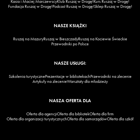
Kasia i Maciej Marczewscy
Klub Ruszaj w Drogę!
Kurs Ruszaj w Drogę!
Fundacja Ruszaj w Drogę!
Podcast Ruszaj w Drogę!
Sklep Ruszaj w Drogę!
NASZE KSIĄŻKI
Ruszaj na Mazury
Ruszaj w Bieszczady
Ruszaj na Kociewie Świeckie
Przewodniki po Polsce
NASZE USŁUGI:
Szkolenia turystyczne
Prezentacje w bibliotekach
Przewodniki na zlecenie
Artykuły na zlecenie
Warsztaty dla młodzieży
NASZA OFERTA DLA
Oferta dla agencji
Oferta dla bibliotek
Oferta dla firm
Oferta dla organizacji turystycznych
Oferta dla samorządów
Oferta dla szkół