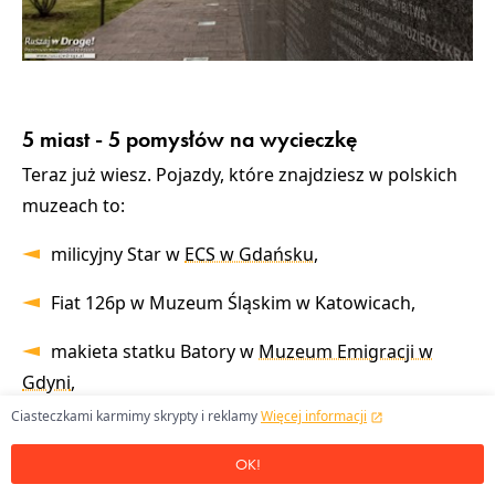
Budynek Muzeum Powstania Warszawskiego
5 miast - 5 pomysłów na wycieczkę
Teraz już wiesz. Pojazdy, które znajdziesz w polskich
muzeach to:
milicyjny Star w
ECS w Gdańsku
,
Fiat 126p w Muzeum Śląskim w Katowicach,
makieta statku Batory w
Muzeum Emigracji w
Gdyni
,
Ciasteczkami karmimy skrypty i reklamy
Więcej informacji
replika łodzi rybackiej z czasów Chrystusa w
Muzeum Domu Rodzinnego Jana Pawła II w
OK!
Wadowicach