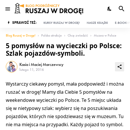
SPRAWDŹ TEŻ:
KURSY RUSZAJ W DROGĘ!
NASZE KSIĄŻKI
E-BOOKI P
Blog Ruszaj w Drogę!
Polska atrakcje
Chcę zwiedzić
Muzea w Polsce
5 pomysłów na wycieczki po Polsce:
Szlak pojazdów-symboli.
Kasia i Maciej Marczewscy
lutego 11, 2016
Wystarczy ciekawy pomysł, mała podpowiedź i można
ruszać w drogę! Mamy dla Ciebie 5 pomysłów na
weekendowe wycieczki po Polsce. Te 5 miejsc układa
się w nietypowy szlak: wybierz się na poszukiwania
pojazdów, których nie spodziewasz się w muzeum. Tu
nie ma miejsca na przypadki. Każdy pojazd to symbol.