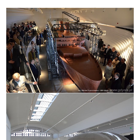
fot. Michał Puszczewicz / UM Gdyni - Makieta Batorego
na otwarciu Muzeum Emigracji w Gdyni