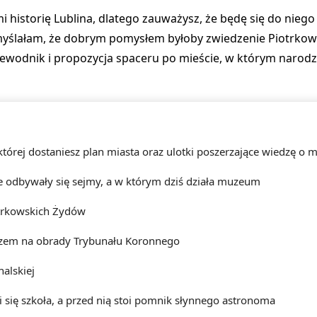
 historię Lublina, dlatego zauważysz, że będę się do nieg
myślałam, że dobrym pomysłem byłoby zwiedzenie Piotrkowa
zewodnik i propozycja spaceru po mieście, w którym narodził
w której dostaniesz plan miasta oraz ulotki poszerzające wiedzę o 
zie odbywały się sejmy, a w którym dziś działa muzeum
otrkowskich Żydów
brazem na obrady Trybunału Koronnego
alskiej
i się szkoła, a przed nią stoi pomnik słynnego astronoma