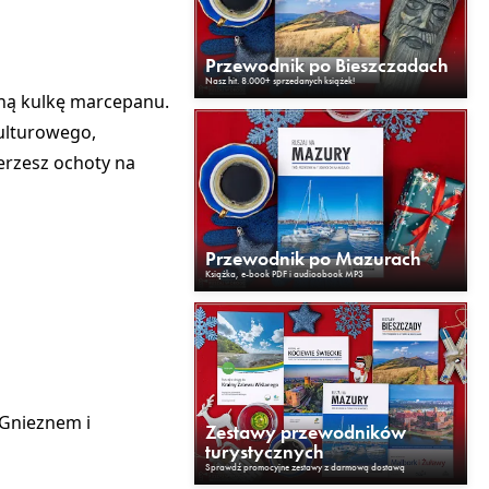
Przewodnik po Bieszczadach
Nasz hit. 8.000+ sprzedanych książek!
sną kulkę marcepanu.
kulturowego,
erzesz ochoty na
Przewodnik po Mazurach
Książka, e-book PDF i audioobook MP3
 Gnieznem i
Zestawy przewodników
turystycznych
Sprawdź promocyjne zestawy z darmową dostawą