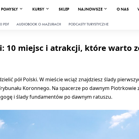
POMYSŁY
KURSY
SKLEP
NAJNOWSZE
O NAS
I PDF
AUDIOBOOK O MAZURACH
PODCASTY TURYSTYCZNE
 10 miejsc i atrakcji, które warto 
dzielić pół Polski. W mieście wciąż znajdziesz ślady pierwsz
rybunału Koronnego. Na spacerze po dawnym Piotrkowie 
nagogę i ślady fundamentów po dawnym ratuszu.