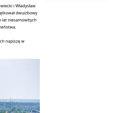
owiecki i Władysław
oczątkował dwuizbowy
h lat niesamowitych
wieństwa.
ych napiszę w