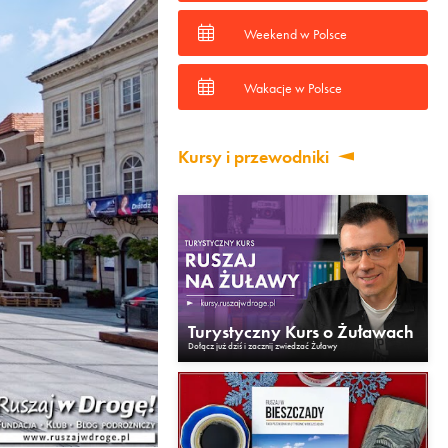
Weekend w Polsce
Wakacje w Polsce
Kursy i przewodniki
Turystyczny Kurs o Żuławach
Dołącz już dziś i zacznij zwiedzać Żuławy