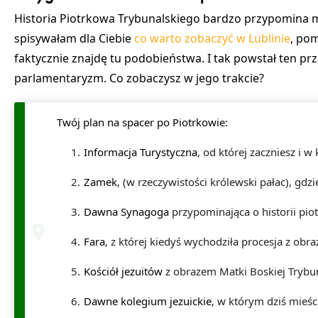
Historia Piotrkowa Trybunalskiego bardzo przypomina mi
spisywałam dla Ciebie
co warto zobaczyć w Lublinie
, po
faktycznie znajdę tu podobieństwa. I tak powstał ten pr
parlamentaryzm. Co zobaczysz w jego trakcie?
Twój plan na spacer po Piotrkowie:
Informacja Turystyczna
, od której zaczniesz i 
Zamek
, (w rzeczywistości królewski pałac), gd
Dawna Synagoga
przypominająca o historii pi
Fara
, z której kiedyś wychodziła procesja z o
Kościół jezuitów
z obrazem Matki Boskiej Trybun
Dawne kolegium jezuickie
, w którym dziś mieśc