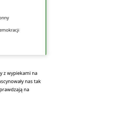
ronny
Demokracji
y z wypiekami na
fascynowały nas tak
 sprawdzają na