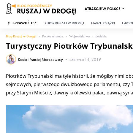
ATRAKCJE W POLSCE
SPRAWDŹ TEŻ:
KURSY RUSZAJ W DROGĘ!
NASZE KSIĄŻKI
E-BOOK
Blog Ruszaj w Drogę!
Polska atrakcje
Województwa
Łódzkie
Turystyczny Piotrków Trybunalski:
Kasia i Maciej Marczewscy
•
czerwca 14, 2019
Piotrków Trybunalski ma tyle historii, że mógłby nimi ob
sejmowych, pierwszego dwuizbowego parlamentu, czy T
przy Starym Mieście, dawny królewski pałac, dawną sy