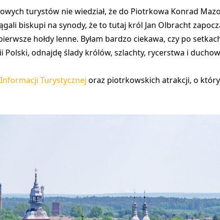
typowych turystów nie wiedział, że do Piotrkowa Konrad Maz
ągali biskupi na synody, że to tutaj król Jan Olbracht zap
 pierwsze hołdy lenne. Byłam bardzo ciekawa, czy po setkac
ii Polski, odnajdę ślady królów, szlachty, rycerstwa i ducho
Informacji Turystycznej
oraz piotrkowskich atrakcji, o któr