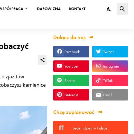
WSPÓŁPRACA
DAROWIZNA
KONTAKT
Dołącz do nas
zobaczyć
Facebook
Twitter
YouTube
Instagram
ych zjazdów
Spotify
TikTok
zobaczysz kamienice
Pinterest
Email
Chcę zaplanować
Jeden dzień w Polsce