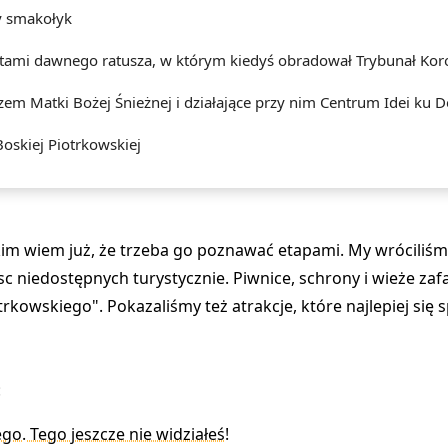
ny smakołyk
tami dawnego ratusza, w którym kiedyś obradował Trybunał Ko
em Matki Bożej Śnieżnej i działające przy nim Centrum Idei ku 
oskiej Piotrkowskiej
im wiem już, że trzeba go poznawać etapami. My wróciliśm
c niedostępnych turystycznie. Piwnice, schrony i wieże za
rkowskiego". Pokazaliśmy też atrakcje, które najlepiej się
:
o. Tego jeszcze nie widziałeś!