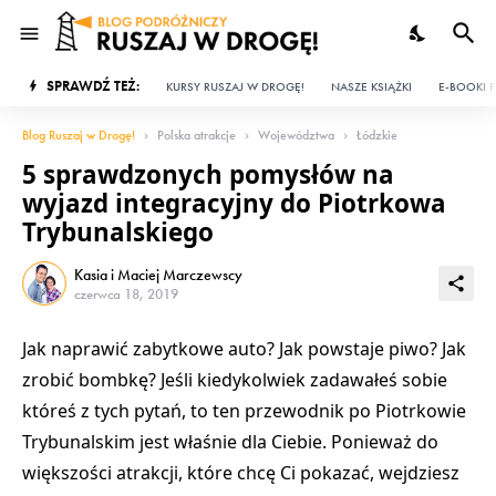
SPRAWDŹ TEŻ:
KURSY RUSZAJ W DROGĘ!
NASZE KSIĄŻKI
E-BOOKI P
Blog Ruszaj w Drogę!
Polska atrakcje
Województwa
Łódzkie
5 sprawdzonych pomysłów na
wyjazd integracyjny do Piotrkowa
Trybunalskiego
Kasia i Maciej Marczewscy
czerwca 18, 2019
Jak naprawić zabytkowe auto? Jak powstaje piwo? Jak
zrobić bombkę? Jeśli kiedykolwiek zadawałeś sobie
któreś z tych pytań, to ten przewodnik po Piotrkowie
Trybunalskim jest właśnie dla Ciebie. Ponieważ do
większości atrakcji, które chcę Ci pokazać, wejdziesz