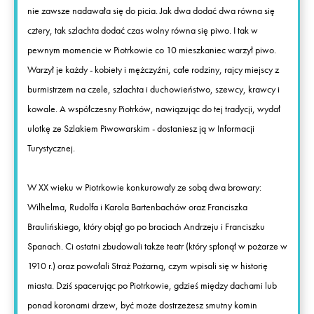
nie zawsze nadawała się do picia. Jak dwa dodać dwa równa się
cztery, tak szlachta dodać czas wolny równa się piwo. I tak w
pewnym momencie w Piotrkowie co 10 mieszkaniec warzył piwo.
Warzył je każdy - kobiety i mężczyźni, całe rodziny, rajcy miejscy z
burmistrzem na czele, szlachta i duchowieństwo, szewcy, krawcy i
kowale. A współczesny Piotrków, nawiązując do tej tradycji, wydał
ulotkę ze Szlakiem Piwowarskim - dostaniesz ją w Informacji
Turystycznej.
W XX wieku w Piotrkowie konkurowały ze sobą dwa browary:
Wilhelma, Rudolfa i Karola Bartenbachów oraz Franciszka
Braulińskiego, który objął go po braciach Andrzeju i Franciszku
Spanach. Ci ostatni zbudowali także teatr (który spłonął w pożarze w
1910 r.) oraz powołali Straż Pożarną, czym wpisali się w historię
miasta. Dziś spacerując po Piotrkowie, gdzieś między dachami lub
ponad koronami drzew, być może dostrzeżesz smutny komin