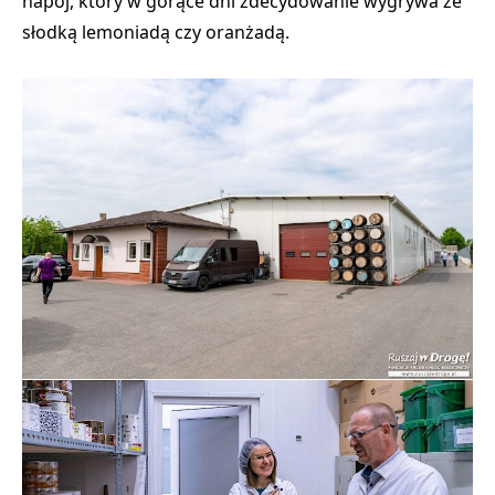
napój, który w gorące dni zdecydowanie wygrywa ze
słodką lemoniadą czy oranżadą.