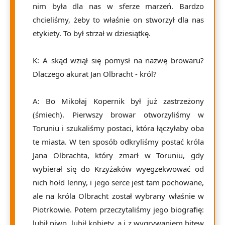
nim była dla nas w sferze marzeń. Bardzo
chcieliśmy, żeby to właśnie on stworzył dla nas
etykiety. To był strzał w dziesiątkę.
K: A skąd wziął się pomysł na nazwę browaru?
Dlaczego akurat Jan Olbracht - król?
A: Bo Mikołaj Kopernik był już zastrzeżony
(śmiech). Pierwszy browar otworzyliśmy w
Toruniu i szukaliśmy postaci, która łączyłaby oba
te miasta. W ten sposób odkryliśmy postać króla
Jana Olbrachta, który zmarł w Toruniu, gdy
wybierał się do Krzyżaków wyegzekwować od
nich hołd lenny, i jego serce jest tam pochowane,
ale na króla Olbracht został wybrany właśnie w
Piotrkowie. Potem przeczytaliśmy jego biografię:
lubił piwo, lubił kobiety, a i z wygrywaniem bitew