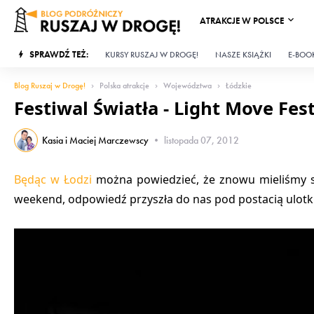
ATRAKCJE W POLSCE
SPRAWDŹ TEŻ:
KURSY RUSZAJ W DROGĘ!
NASZE KSIĄŻKI
E-BOOK
Blog Ruszaj w Drogę!
Polska atrakcje
Województwa
Łódzkie
Festiwal Światła - Light Move Fest
Kasia i Maciej Marczewscy
•
listopada 07, 2012
Będąc w Łodzi
można powiedzieć, że znowu mieliśmy sz
weekend, odpowiedź przyszła do nas pod postacią ulot