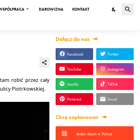
WSPÓŁPRACA
DAROWIZNA
KONTAKT
Dołącz do nas
Facebook
Twitter
YouTube
Instagram
tam robić przez cały
Spotify
TikTok
ulicy Piotrkowskiej
.
Pinterest
Email
Chcę zaplanować
Jeden dzień w Polsce