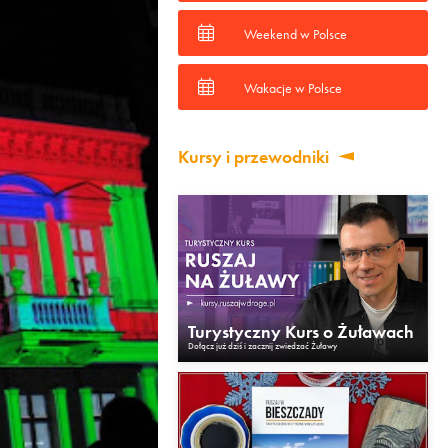
Weekend w Polsce
Wakacje w Polsce
Kursy i przewodniki
Turystyczny Kurs o Żuławach
Dołącz już dziś i zacznij zwiedzać Żuławy