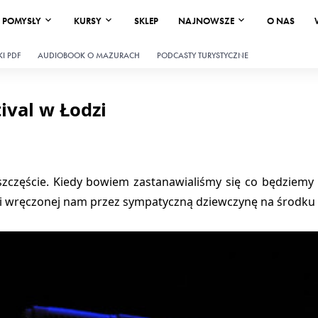
POMYSŁY
KURSY
SKLEP
NAJNOWSZE
O NAS
I PDF
AUDIOBOOK O MAZURACH
PODCASTY TURYSTYCZNE
ival w Łodzi
częście. Kiedy bowiem zastanawialiśmy się co będziemy 
ki wręczonej nam przez sympatyczną dziewczynę
na środku 