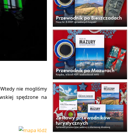
Przewodnik po Bieszczadach
Nasz hit. 8.000+ sprzedanych książek!
Przewodnik po Mazurach
Książka, e-book PDF i audioobook MP3
. Wtedy nie mogliśmy
owskiej spędzone na
Zestawy przewodników
turystycznych
Sprawdź promocyjne zestawy z darmową dostawą