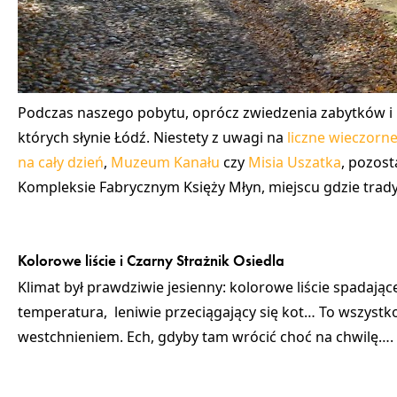
Podczas naszego pobytu, oprócz zwiedzenia zabytków i 
których słynie Łódź. Niestety z uwagi na
liczne wieczorne
na cały dzień
,
Muzeum Kanału
czy
Misia Uszatka
, pozost
Kompleksie Fabrycznym Księży Młyn, miejscu gdzie trady
Kolorowe liście i Czarny Strażnik Osiedla
Klimat był prawdziwie jesienny: kolorowe liście spadają
temperatura, leniwie przeciągający się kot… To wszyst
westchnieniem. Ech, gdyby tam wrócić choć na chwilę….