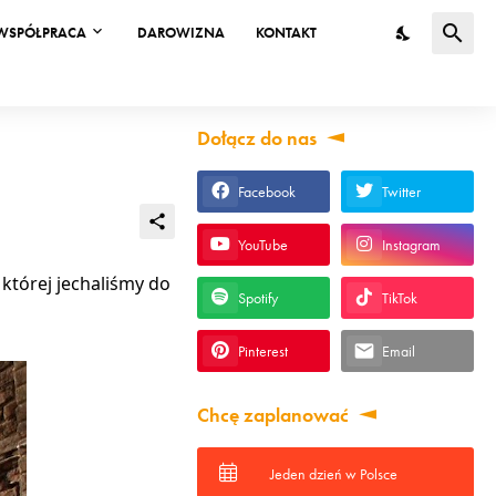
WSPÓŁPRACA
DAROWIZNA
KONTAKT
Dołącz do nas
Facebook
Twitter
YouTube
Instagram
 której jechaliśmy do
Spotify
TikTok
Pinterest
Email
Chcę zaplanować
Jeden dzień w Polsce