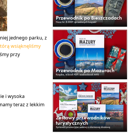
Przewodnik po Bieszczadach
Nasz hit. 8.000+ sprzedanych książek!
iej jednego parku, z
tórą wsiąknęliśmy
iśmy przy
Przewodnik po Mazurach
Książka, e-book PDF i audioobook MP3
ie i wysoka
namy teraz z lekkim
Zestawy przewodników
turystycznych
Sprawdź promocyjne zestawy z darmową dostawą