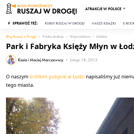
ATRAKCJE W POLSCE
SPRAWDŹ TEŻ:
KURSY RUSZAJ W DROGĘ!
NASZE KSIĄŻKI
E-BOOK
Blog Ruszaj w Drogę!
Polska atrakcje
Województwa
Łódzkie
Park i Fabryka Księży Młyn w Łodz
Kasia i Maciej Marczewscy
•
lutego 18, 2013
O naszym
krótkim pobycie w Łodzi
napisaliśmy już niema
tego miasta.