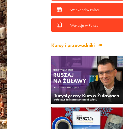
Weekend w Polsce
Wakacje w Polsce
Kursy i przewodniki
Turystyczny Kurs o Żuławach
Dołącz już dziś i zacznij zwiedzać Żuławy