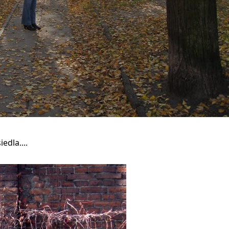
edla....