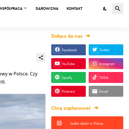
WSPÓŁPRACA
DAROWIZNA
KONTAKT
Dołącz do nas
Facebook
Twitter
YouTube
Instagram
zowy w Polsce. Czy
Spotify
TikTok
li.
Pinterest
Email
Chcę zaplanować
Jeden dzień w Polsce