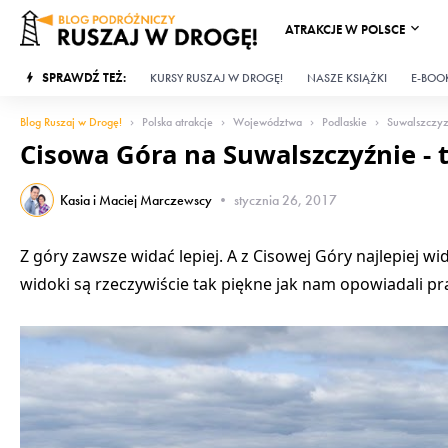
ATRAKCJE W POLSCE
SPRAWDŹ TEŻ:
KURSY RUSZAJ W DROGĘ!
NASZE KSIĄŻKI
E-BOOK
Blog Ruszaj w Drogę!
Polska atrakcje
Województwa
Podlaskie
Suwalszczy
Cisowa Góra na Suwalszczyźnie - t
Kasia i Maciej Marczewscy
•
stycznia 26, 2017
Z góry zawsze widać lepiej. A z Cisowej Góry najlepiej w
widoki są rzeczywiście tak piękne jak nam opowiadali p