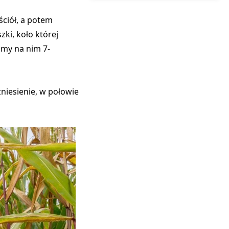
ściół, a potem
zki, koło której
śmy na nim 7-
zniesienie, w połowie