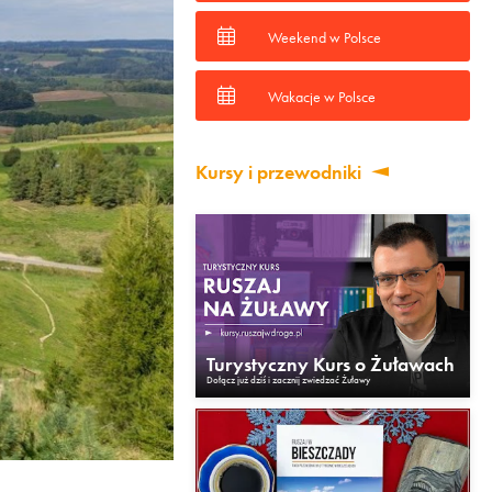
Weekend w Polsce
Wakacje w Polsce
Kursy i przewodniki
Turystyczny Kurs o Żuławach
Dołącz już dziś i zacznij zwiedzać Żuławy