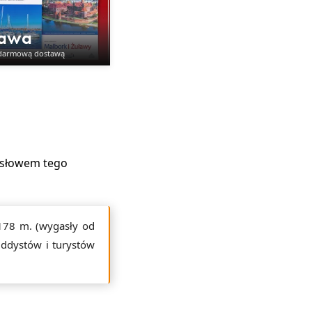
tawa
 darmową dostawą
i słowem tego
 178 m. (wygasły od
uddystów i turystów