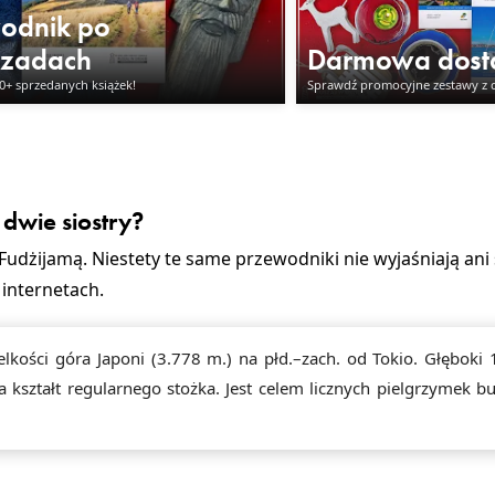
odnik po
czadach
Darmowa dos
00+ sprzedanych książek!
Sprawdź promocyjne zestawy z
dwie siostry?
dżijamą. Niestety te same przewodniki nie wyjaśniają an
internetach.
lkości góra Japoni (3.778 m.) na płd.–zach. od Tokio. Głęboki
 kształt regularnego stożka. Jest celem licznych pielgrzymek b