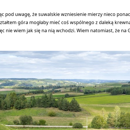
rąc pod uwagę, że suwalskie wzniesienie mierzy nieco pona
tałtem góra mogłaby mieć coś wspólnego z daleką krewną z
ięc nie wiem jak się na nią wchodzi. Wiem natomiast, że na