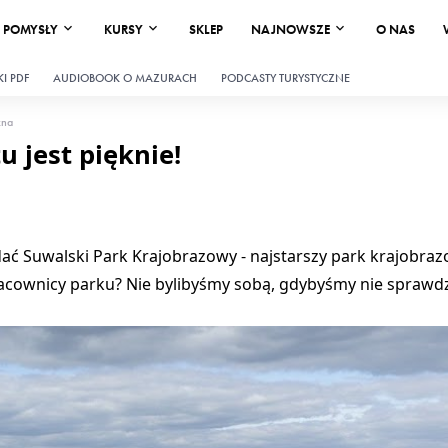
POMYSŁY
KURSY
SKLEP
NAJNOWSZE
O NAS
I PDF
AUDIOBOOK O MAZURACH
PODCASTY TURYSTYCZNE
zna
u jest pięknie!
idać Suwalski Park Krajobrazowy - najstarszy park krajobra
racownicy parku? Nie bylibyśmy sobą, gdybyśmy nie sprawdzi