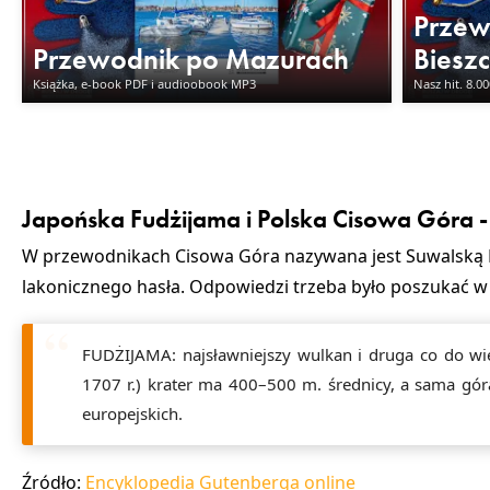
Przew
Przewodnik po Mazurach
Biesz
Książka, e-book PDF i audioobook MP3
Nasz hit. 8.0
Japońska Fudżijama i Polska Cisowa Góra - 
W przewodnikach Cisowa Góra nazywana jest Suwalską Fu
lakonicznego hasła. Odpowiedzi trzeba było poszukać w 
FUDŻIJAMA: najsławniejszy wulkan i druga co do wie
1707 r.) krater ma 400–500 m. średnicy, a sama góra
europejskich.
Źródło:
Encyklopedia Gutenberga online