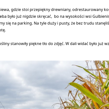
niewa, gdzie stoi przepiękny drewniany, odrestaurowany ko
rzeba było już nigdzie skręcać, bo na wysokości wsi Gulbienis
y się na parking. Na tyle duży i pusty, że bez trudu stanęli
otę.
iny stanowiły piękne tło do zdjęć. W dali widać było już w