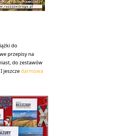
iążki do
we przepisy na
miast, do zestawów
I jeszcze
darmowa