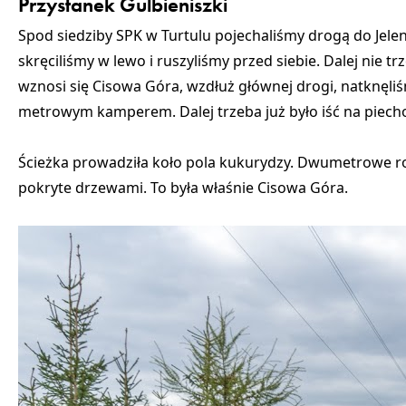
Przystanek Gulbieniszki
Spod siedziby SPK w Turtulu pojechaliśmy drogą do Jele
skręciliśmy w lewo i ruszyliśmy przed siebie. Dalej nie t
wznosi się Cisowa Góra, wzdłuż głównej drogi, natknęliśm
metrowym kamperem. Dalej trzeba już było iść na piech
Ścieżka prowadziła koło pola kukurydzy. Dwumetrowe rośl
pokryte drzewami. To była właśnie Cisowa Góra.