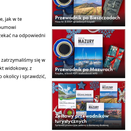
Przewodnik po Bieszczadach
, jak w te
Nasz hit. 8.000+ sprzedanych książek!
Albumowi
czekać na odpowiedni
g zatrzymaliśmy się w
nkt widokowy, z
Przewodnik po Mazurach
Książka, e-book PDF i audioobook MP3
 okolicy i sprawdzić,
Zestawy przewodników
turystycznych
Sprawdź promocyjne zestawy z darmową dostawą