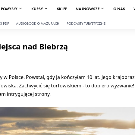
POMYSŁY
KURSY
SKLEP
NAJNOWSZE
O NAS
I PDF
AUDIOBOOK O MAZURACH
PODCASTY TURYSTYCZNE
iejsca nad Biebrzą
 Polsce. Powstał, gdy ja kończyłam 10 lat. Jego krajobraz
orfowiska. Zachwycić się torfowiskiem - to dopiero wyzwanie!
m intrygującej strony.