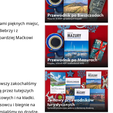
Przewodnik po Bieszczadach
Nasz hit. 8.000+ sprzedanych książek!
iami pięknych miejsc,
iebrzy i z
jbardziej Maćkowi
Przewodnik po Mazurach
Książka, e-book PDF i audioobook MP3
rwszy zakochaliśmy
ą przez tutejszych
owych i na kładki.
Zestawy przewodników
turystycznych
Osowcu i biegnie na
Sprawdź promocyjne zestawy z darmową dostawą
 mijaliśmy po drodze.