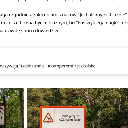
gą i zgodnie z zaleceniami znaków "Jechaliśmy łośtrożnie".
 m.in., że trzeba być ostrożnym, bo
"Łoś wybiega nagle"
, i 
 naprawdę sporo dowiedzieć.
 nazywają "Łosiostradą". #kamperemPrzezPolske