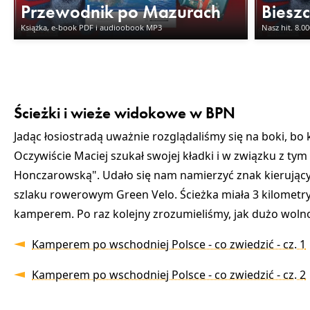
Przewodnik po Mazurach
Biesz
Książka, e-book PDF i audioobook MP3
Nasz hit. 8.0
Ścieżki i wieże widokowe w BPN
Jadąc łosiostradą uważnie rozglądaliśmy się na boki, b
Oczywiście Maciej szukał swojej kładki i w związku z tym
Honczarowską"
. Udało się nam namierzyć znak kierują
szlaku rowerowym Green Velo. Ścieżka miała 3 kilometry
kamperem. Po raz kolejny zrozumieliśmy, jak dużo woln
Kamperem po wschodniej Polsce - co zwiedzić - cz. 1
Kamperem po wschodniej Polsce - co zwiedzić - cz. 2