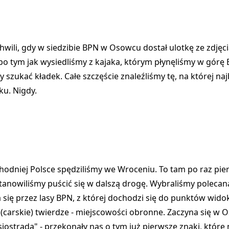
 chwili, gdy w siedzibie BPN w Osowcu dostał ulotkę ze zdjęc
 po tym jak wysiedliśmy z kajaka, którym płynęliśmy w górę B
szukać kładek. Całe szczęście znaleźliśmy tę, na której na
ku. Nigdy.
odniej Polsce spędziliśmy we Wroceniu. To tam po raz pie
stanowiliśmy puścić się w dalszą drogę. Wybraliśmy polecan
 się przez lasy BPN, z której dochodzi się do punktów widok
 (carskie) twierdze - miejscowości obronne. Zaczyna się w 
siostradą"
- przekonały nas o tym już pierwsze znaki, które