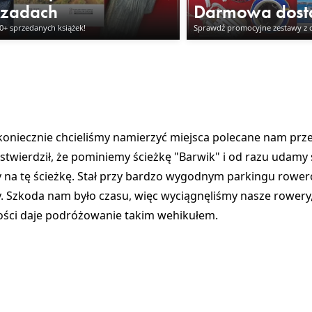
czadach
Darmowa dos
00+ sprzedanych książek!
Sprawdź promocyjne zestawy z
o koniecznie chcieliśmy namierzyć miejsca polecane nam prz
 stwierdził, że pominiemy ścieżkę
"Barwik"
i od razu udamy 
cy na tę ścieżkę. Stał przy bardzo wygodnym parkingu ro
. Szkoda nam było czasu, więc wyciągnęliśmy nasze rowery,
ości daje podróżowanie takim wehikułem.