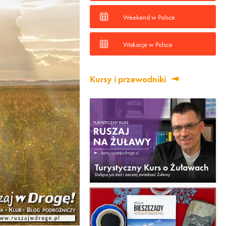
Weekend w Polsce
Wakacje w Polsce
Kursy i przewodniki
Turystyczny Kurs o Żuławach
Dołącz już dziś i zacznij zwiedzać Żuławy