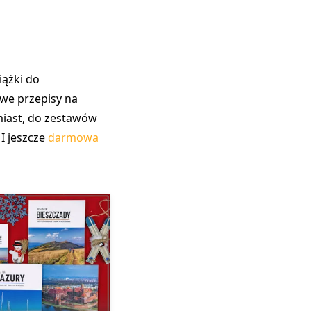
iążki do
we przepisy na
miast, do zestawów
I jeszcze
darmowa