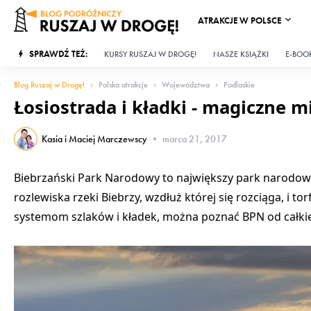
ATRAKCJE W POLSCE
SPRAWDŹ TEŻ:
KURSY RUSZAJ W DROGĘ!
NASZE KSIĄŻKI
E-BOOK
Blog Ruszaj w Drogę!
Polska atrakcje
Województwa
Podlaskie
Łosiostrada i kładki - magiczne m
Kasia i Maciej Marczewscy
•
marca 21, 2017
Biebrzański Park Narodowy to największy park narodowy w
rozlewiska rzeki Biebrzy, wzdłuż której się rozciąga, i t
systemom szlaków i kładek, można poznać BPN od całkie