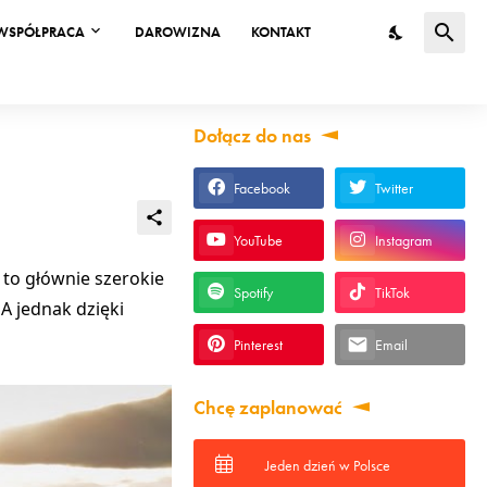
WSPÓŁPRACA
DAROWIZNA
KONTAKT
Dołącz do nas
Facebook
Twitter
YouTube
Instagram
 to głównie szerokie
Spotify
TikTok
 A jednak dzięki
Pinterest
Email
Chcę zaplanować
Jeden dzień w Polsce