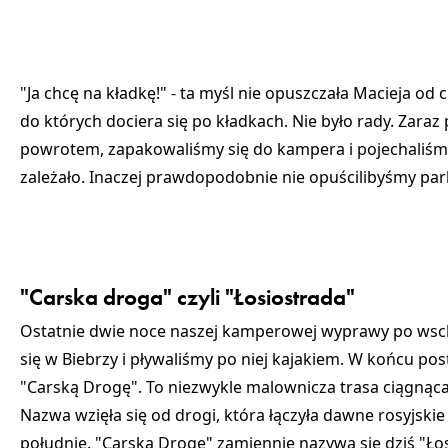
"Ja chcę na kładkę!" - ta myśl nie opuszczała Macieja od
do których dociera się po kładkach. Nie było rady. Zaraz
powrotem, zapakowaliśmy się do kampera i pojechaliśmy 
zależało. Inaczej prawdopodobnie nie opuścilibyśmy par
"Carska droga" czyli "Łosiostrada"
Ostatnie dwie noce naszej kamperowej wyprawy po wsch
się w Biebrzy i pływaliśmy po niej kajakiem. W końcu po
"Carską Drogę"
. To niezwykle malownicza trasa ciągnąca
Nazwa wzięła się od drogi, która łączyła dawne rosyjskie
południe. "Carską Drogę" zamiennie nazywa się dziś
"Ło