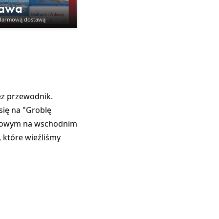
tawa
 darmową dostawą
ez przewodnik.
się na
"Groblę
werowym na wschodnim
 które wieźliśmy