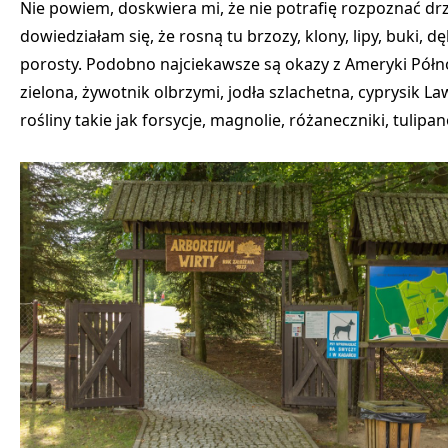
Nie powiem, doskwiera mi, że nie potrafię rozpoznać drz
dowiedziałam się, że rosną tu brzozy, klony, lipy, buki, d
porosty. Podobno najciekawsze są okazy z Ameryki Pół
zielona, żywotnik olbrzymi, jodła szlachetna, cyprysik L
rośliny takie jak forsycje, magnolie, różaneczniki, tulipa