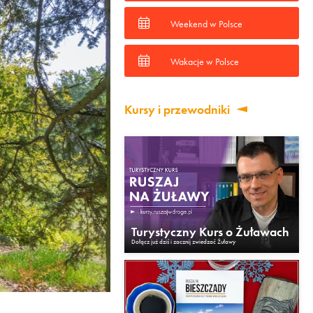
Weekend w Polsce
Wakacje w Polsce
Kursy i przewodniki
Turystyczny Kurs o Żuławach
Dołącz już dziś i zacznij zwiedzać Żuławy