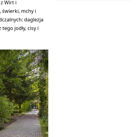
 Wirt i
, świerki, mchy i
czalnych: daglezja
ego jodły, cisy i