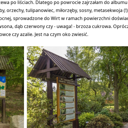
ewa po liściach. Dlatego po powrocie zajrzałam do albumu z
ęby, orzechy, tulipanowiec, miłorzęby, sosny, metasekwoja (!)
nocnej, sprowadzone do Wirt w ramach powierzchni doświad
awsona, dąb czerwony czy - uwaga! - brzoza cukrowa. Oprócz t
nowce czy azalie. Jest na czym oko zwiesić.