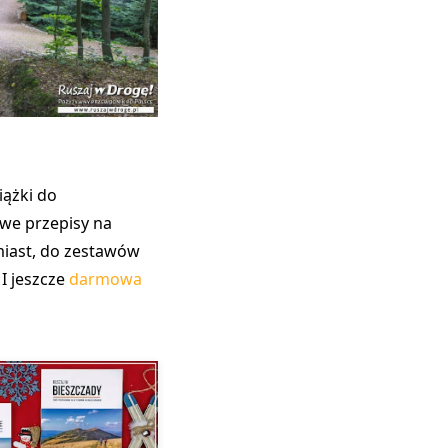
iążki do
we przepisy na
miast, do zestawów
I jeszcze
darmowa