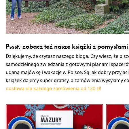
Pssst, zobacz też nasze książki z pomysłami 
Dziękujemy, że czytasz naszego bloga. Czy wiesz, że pis
samodzielnego zwiedzania z gotowymi planami spacerów
udaną majówkę i wakacje w Polsce. Są jak dobry przyjac
książek dajemy super gratisy, a zamówienia wysyłamy cod
dostawa dla każdego zamówienia od 120 zł!