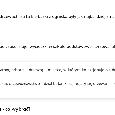
drzewach, za to kiełbaski z ogniska były jak najbardziej sm
 od czasu mojej wycieczki w szkole podstawowej. Drzewa jak 
.
arbor, arboris – drzewo) – miejsce, w którym kolekcjonuje się d
uka), drzewoznawstwo – dział botaniki zajmujący się drzewami i
a - co wybrać?