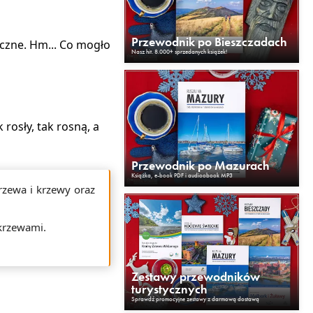
Przewodnik po Bieszczadach
aczne. Hm... Co mogło
Nasz hit. 8.000+ sprzedanych książek!
rosły, tak rosną, a
Przewodnik po Mazurach
Książka, e-book PDF i audioobook MP3
rzewa i krzewy oraz
 krzewami.
Zestawy przewodników
turystycznych
Sprawdź promocyjne zestawy z darmową dostawą