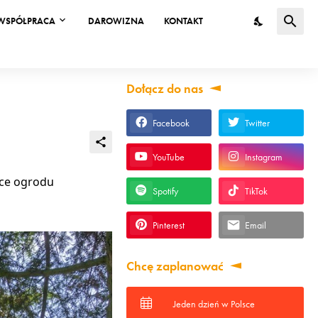
WSPÓŁPRACA
DAROWIZNA
KONTAKT
Dołącz do nas
Facebook
Twitter
YouTube
Instagram
sce ogrodu
Spotify
TikTok
Pinterest
Email
Chcę zaplanować
Jeden dzień w Polsce