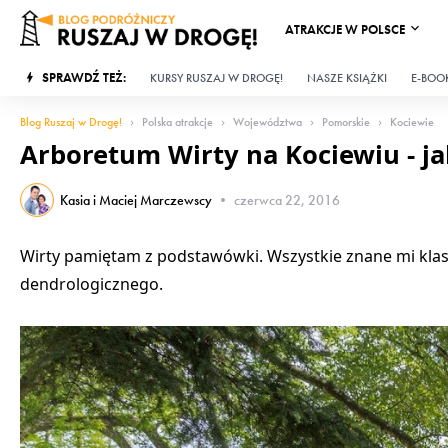
ATRAKCJE W POLSCE
SPRAWDŹ TEŻ:
KURSY RUSZAJ W DROGĘ!
NASZE KSIĄŻKI
E-BOOK
Blog Ruszaj w Drogę!
Polska atrakcje
Województwa
Pomorskie
Kociewie
Arboretum Wirty na Kociewiu - ja
Kasia i Maciej Marczewscy
•
czerwca 22, 2016
Wirty pamiętam z podstawówki. Wszystkie znane mi klasy
dendrologicznego.