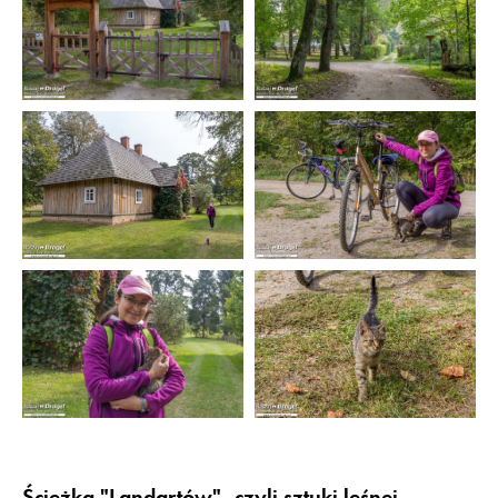
Ścieżka "Landartów", czyli sztuki leśnej