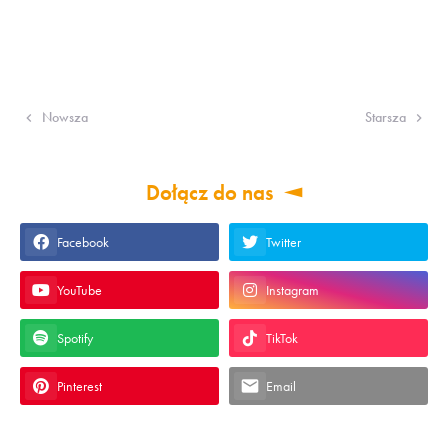
Nowsza
Starsza
Dołącz do nas
Facebook
Twitter
YouTube
Instagram
Spotify
TikTok
Pinterest
Email