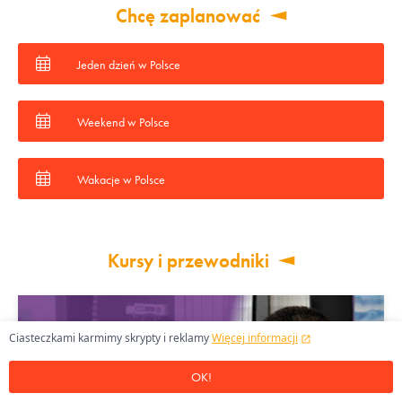
Chcę zaplanować
Jeden dzień w Polsce
Weekend w Polsce
Wakacje w Polsce
Kursy i przewodniki
Ciasteczkami karmimy skrypty i reklamy
Więcej informacji
OK!