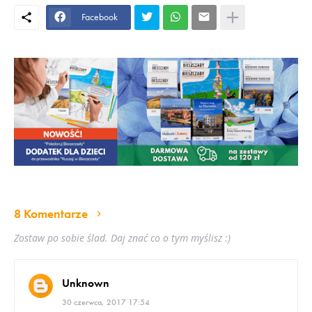
Facebook
8 Komentarze
Zostaw po sobie ślad. Daj znać co o tym myślisz :)
Unknown
30 czerwca, 2017 17:54