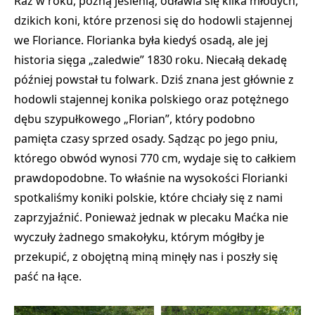
Raz w roku, późną jesienią, odławia się kilka młodych,
dzikich koni, które przenosi się do hodowli stajennej
we Floriance. Florianka była kiedyś osadą, ale jej
historia sięga „zaledwie” 1830 roku. Niecałą dekadę
później powstał tu folwark. Dziś znana jest głównie z
hodowli stajennej konika polskiego oraz potężnego
dębu szypułkowego „Florian”, który podobno
pamięta czasy sprzed osady. Sądząc po jego pniu,
którego obwód wynosi 770 cm, wydaje się to całkiem
prawdopodobne. To właśnie na wysokości Florianki
spotkaliśmy koniki polskie, które chciały się z nami
zaprzyjaźnić. Ponieważ jednak w plecaku Maćka nie
wyczuły żadnego smakołyku, którym mógłby je
przekupić, z obojętną miną minęły nas i poszły się
paść na łące.