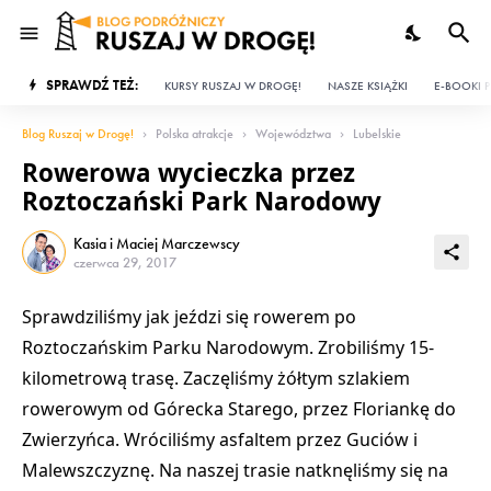
SPRAWDŹ TEŻ:
KURSY RUSZAJ W DROGĘ!
NASZE KSIĄŻKI
E-BOOKI P
Blog Ruszaj w Drogę!
Polska atrakcje
Województwa
Lubelskie
Rowerowa wycieczka przez
Roztoczański Park Narodowy
Kasia i Maciej Marczewscy
czerwca 29, 2017
Sprawdziliśmy jak jeździ się rowerem po
Roztoczańskim Parku Narodowym. Zrobiliśmy 15-
kilometrową trasę. Zaczęliśmy żółtym szlakiem
rowerowym od Górecka Starego, przez Floriankę do
Zwierzyńca. Wróciliśmy asfaltem przez Guciów i
Malewszczyznę. Na naszej trasie natknęliśmy się na