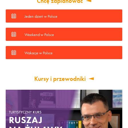
Chcę zaplanować
Jeden dzień w Polsce
Weekend w Polsce
Wakacje w Polsce
Kursy i przewodniki