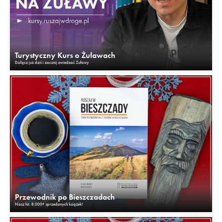
Turystyczny Kurs o Żuławach
Dołącz już dziś i zacznij zwiedzać Żuławy
Przewodnik po Bieszczadach
Nasz hit. 8.000+ sprzedanych książek!