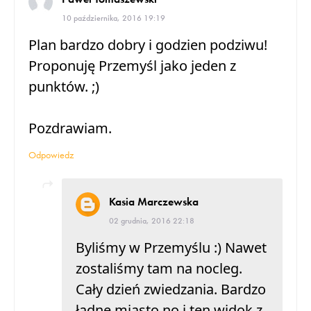
10 października, 2016 19:19
Plan bardzo dobry i godzien podziwu!
Proponuję Przemyśl jako jeden z
punktów. ;)
Pozdrawiam.
Odpowiedz
Kasia Marczewska
02 grudnia, 2016 22:18
Byliśmy w Przemyślu :) Nawet
zostaliśmy tam na nocleg.
Cały dzień zwiedzania. Bardzo
ładne miasto no i ten widok z