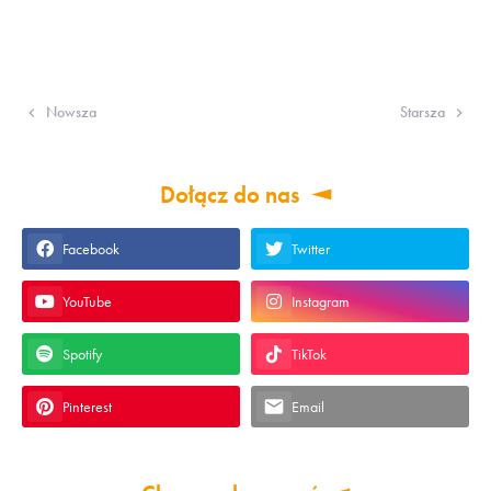
Nowsza
Starsza
Dołącz do nas
Facebook
Twitter
YouTube
Instagram
Spotify
TikTok
Pinterest
Email