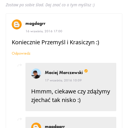
Zostaw po sobie ślad. Daj znać co o tym myślisz :)
magdagrr
16 września, 2016 17:00
Koniecznie Przemyśl i Krasiczyn :)
Odpowiedz
Maciej Marczewski
17 września, 2016 10:09
Hmmm, ciekawe czy zdążymy
zjechać tak nisko :)
magdagrr