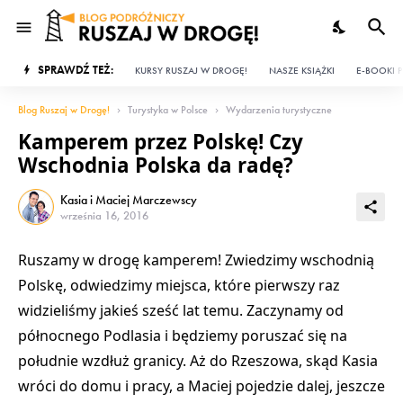
SPRAWDŹ TEŻ:
KURSY RUSZAJ W DROGĘ!
NASZE KSIĄŻKI
E-BOOKI P
Blog Ruszaj w Drogę!
Turystyka w Polsce
Wydarzenia turystyczne
Kamperem przez Polskę! Czy
Wschodnia Polska da radę?
Kasia i Maciej Marczewscy
września 16, 2016
Ruszamy w drogę kamperem! Zwiedzimy wschodnią
Polskę, odwiedzimy miejsca, które pierwszy raz
widzieliśmy jakieś sześć lat temu. Zaczynamy od
północnego Podlasia i będziemy poruszać się na
południe wzdłuż granicy. Aż do Rzeszowa, skąd Kasia
wróci do domu i pracy, a Maciej pojedzie dalej, jeszcze