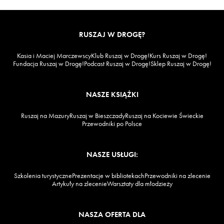
RUSZAJ W DROGĘ?
Kasia i Maciej Marczewscy
Klub Ruszaj w Drogę!
Kurs Ruszaj w Drogę!
Fundacja Ruszaj w Drogę!
Podcast Ruszaj w Drogę!
Sklep Ruszaj w Drogę!
NASZE KSIĄŻKI
Ruszaj na Mazury
Ruszaj w Bieszczady
Ruszaj na Kociewie Świeckie
Przewodniki po Polsce
NASZE USŁUGI:
Szkolenia turystyczne
Prezentacje w bibliotekach
Przewodniki na zlecenie
Artykuły na zlecenie
Warsztaty dla młodzieży
NASZA OFERTA DLA