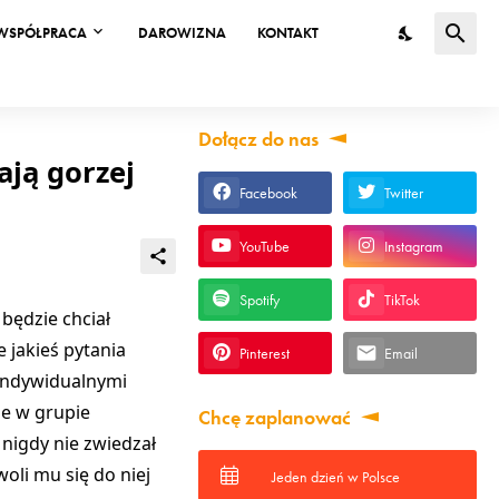
WSPÓŁPRACA
DAROWIZNA
KONTAKT
Dołącz do nas
ają gorzej
Facebook
Twitter
YouTube
Instagram
Spotify
TikTok
będzie chciał
 jakieś pytania
Pinterest
Email
i Indywidualnymi
ze w grupie
Chcę zaplanować
nigdy nie zwiedzał
woli mu się do niej
Jeden dzień w Polsce