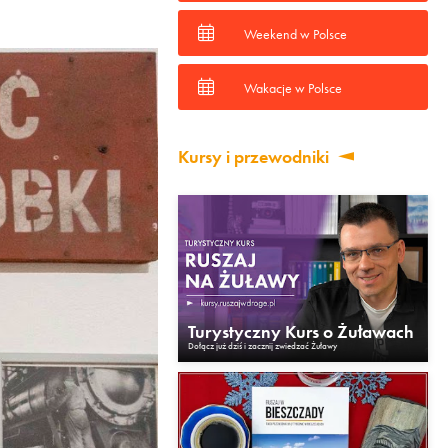
Weekend w Polsce
Wakacje w Polsce
Kursy i przewodniki
Turystyczny Kurs o Żuławach
Dołącz już dziś i zacznij zwiedzać Żuławy