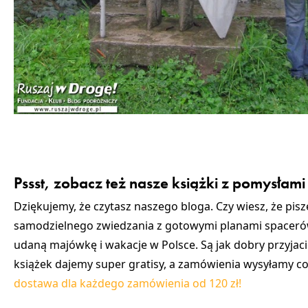
Pssst, zobacz też nasze książki z pomysłami 
Dziękujemy, że czytasz naszego bloga. Czy wiesz, że pis
samodzielnego zwiedzania z gotowymi planami spacerów
udaną majówkę i wakacje w Polsce. Są jak dobry przyjac
książek dajemy super gratisy, a zamówienia wysyłamy cod
dostawa dla każdego zamówienia od 120 zł!