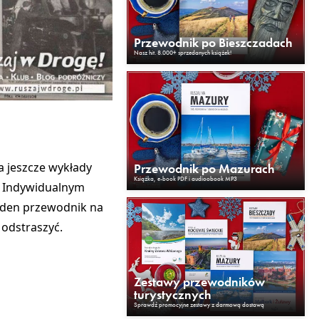
Przewodnik po Bieszczadach
Nasz hit. 8.000+ sprzedanych książek!
a jeszcze wykłady
Przewodnik po Mazurach
Książka, e-book PDF i audioobook MP3
ie Indywidualnym
jeden przewodnik na
 odstraszyć.
Zestawy przewodników
turystycznych
Sprawdź promocyjne zestawy z darmową dostawą