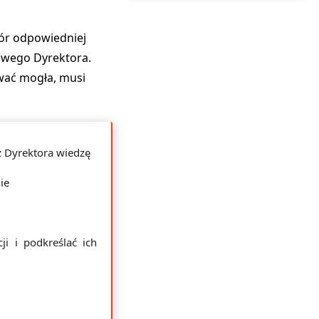
bór odpowiedniej
powego Dyrektora.
ować mogła, musi
 Dyrektora wiedzę
ie
i i podkreślać ich