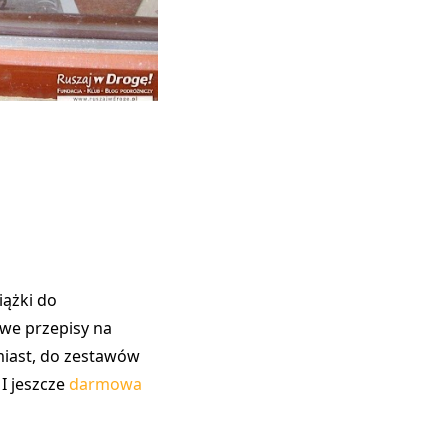
iążki do
we przepisy na
miast, do zestawów
I jeszcze
darmowa