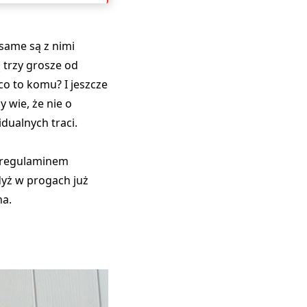
same są z nimi
 trzy grosze od
co to komu? I jeszcze
y wie, że nie o
idualnych traci.
z regulaminem
dyż w progach już
na.