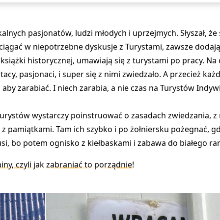
nych pasjonatów, ludzi młodych i uprzejmych. Słyszał, że 
wciągać w niepotrzebne dyskusje z Turystami, zawsze dodają
siążki historycznej, umawiają się z turystami po pracy. Na 
 tacy, pasjonaci, i super się z nimi zwiedzało. A przecież każd
 aby zarabiać. I niech zarabia, a nie czas na Turystów Indyw
ą. Turystów wystarczy poinstruować o zasadach zwiedzania, 
 z pamiątkami. Tam ich szybko i po żołniersku pożegnać, g
i, bo potem ognisko z kiełbaskami i zabawa do białego ra
ny, czyli jak zabraniać to porządnie!