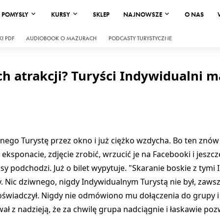
POMYSŁY
KURSY
SKLEP
NAJNOWSZE
O NAS
I PDF
AUDIOBOOK O MAZURACH
PODCASTY TURYSTYCZNE
 atrakcji? Turyści Indywidualni m
nego Turystę przez okno i już ciężko wzdycha. Bo ten znów 
ksponacie, zdjęcie zrobić, wrzucić je na Facebooki i jeszcze
asy podchodzi. Już o bilet wypytuje. "Skaranie boskie z tym
zy. Nic dziwnego, nigdy Indywidualnym Turystą nie był, zaws
oświadczył. Nigdy nie odmówiono mu dołączenia do grupy i 
ał z nadzieją, że za chwilę grupa nadciągnie i łaskawie poz