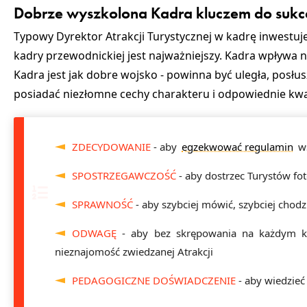
Dobrze wyszkolona Kadra kluczem do sukces
Typowy Dyrektor Atrakcji Turystycznej w kadrę inwestu
kadry przewodnickiej jest najważniejszy. Kadra wpływa 
Kadra jest jak dobre wojsko - powinna być uległa, posł
posiadać niezłomne cechy charakteru i odpowiednie kwal
ZDECYDOWANIE
- aby
egzekwować regulamin
wś
SPOSTRZEGAWCZOŚĆ
- aby dostrzec Turystów fot
SPRAWNOŚĆ
- aby szybciej mówić, szybciej chod
ODWAGĘ
- aby bez skrępowania na każdym kr
nieznajomość zwiedzanej Atrakcji
PEDAGOGICZNE DOŚWIADCZENIE
- aby wiedzieć