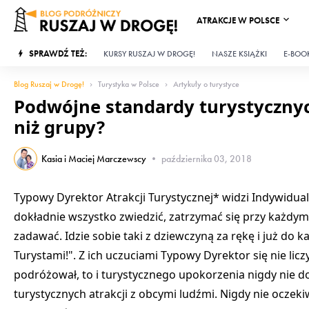
ATRAKCJE W POLSCE
SPRAWDŹ TEŻ:
KURSY RUSZAJ W DROGĘ!
NASZE KSIĄŻKI
E-BOOK
Blog Ruszaj w Drogę!
Turystyka w Polsce
Artykuły o turystyce
Podwójne standardy turystycznych
niż grupy?
Kasia i Maciej Marczewscy
•
października 03, 2018
Typowy Dyrektor Atrakcji Turystycznej
*
widzi Indywidual
dokładnie wszystko zwiedzić, zatrzymać się przy każdym e
zadawać. Idzie sobie taki z dziewczyną za rękę i już do k
Turystami!". Z ich uczuciami Typowy Dyrektor się nie lic
podróżował, to i turystycznego upokorzenia nigdy nie d
turystycznych atrakcji z obcymi ludźmi. Nigdy nie oczekiw