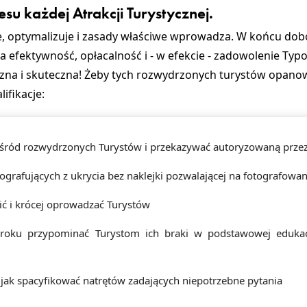
u każdej Atrakcji Turystycznej.
je, optymalizuje i zasady właściwe wprowadza. W końcu do
na efektywność, opłacalność i - w efekcie - zadowolenie Ty
uszna i skuteczna! Żeby tych rozwydrzonych turystów opan
ifikacje:
ród rozwydrzonych Turystów i przekazywać autoryzowaną przez
ografujących z ukrycia bez naklejki pozwalającej na fotografowan
zić i krócej oprowadzać Turystów
oku przypominać Turystom ich braki w podstawowej edukacj
 jak spacyfikować natrętów zadających niepotrzebne pytania