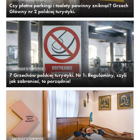
Czy płatne parkingi i toalety powinny zniknąć? Grzech
Główny nr 2 polskiej turystyki.
ARTYKUŁY O TURYSTYCE
7 Grzechów polskiej turystyki. Nr 1: Regulaminy, czyli
jak zabraniać, to porządnie!
ARTYKUŁY O TURYSTYCE