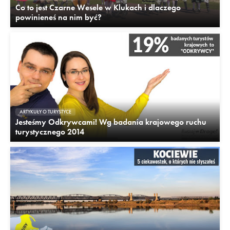
Co to jest Czarne Wesele w Klukach i dlaczego
powinieneś na nim być?
ARTYKUŁY O TURYSTYCE
Jesteśmy Odkrywcami! Wg badania krajowego ruchu
turystycznego 2014