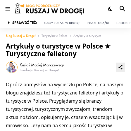
SPRAWDŹ TEŻ:
KURSY RUSZAJ W DROGĘ!
NASZE KSIĄŻKI
E-BOOKI P
Blog Ruszaj w Drogę!
Turystyka w Polsce
Artykuły o turystyce
Artykuły o turystyce w Polsce ★
Turystyczne felietony
Kasia i Maciej Marczewscy
Fundacja Ruszaj w Drogę!
Oprócz pomysłów na wycieczki po Polsce, na naszym
blogu znajdziesz też turystyczne felietony i artykuły o
turystyce w Polsce. Przyglądamy się branży
turystycznej, turystycznym zwyczajom, trendom i
aktualnościom, opisujemy je, czasem wsadzając kij w
mrowisko. Leży nam na sercu jakość turystyki w