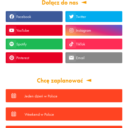
Dołącz do nas
Facebook
Twitter
YouTube
Instagram
Spotify
TikTok
Pinterest
Email
Chcę zaplanować
Jeden dzień w Polsce
Weekend w Polsce