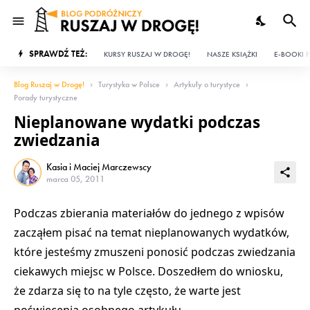
SPRAWDŹ TEŻ:
KURSY RUSZAJ W DROGĘ!
NASZE KSIĄŻKI
E-BOOKI P
Blog Ruszaj w Drogę!
Turystyka w Polsce
Artykuły o turystyce
Porady turystyczne
Nieplanowane wydatki podczas
zwiedzania
Kasia i Maciej Marczewscy
marca 05, 2011
Podczas zbierania materiałów do jednego z wpisów
zacząłem pisać na temat nieplanowanych wydatków,
które jesteśmy zmuszeni ponosić podczas zwiedzania
ciekawych miejsc w Polsce. Doszedłem do wniosku,
że zdarza się to na tyle często, że warte jest