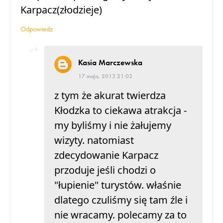
Karpacz(złodzieje)
Odpowiedz
Kasia Marczewska
17 maja, 2013 21:03
z tym że akurat twierdza
Kłodzka to ciekawa atrakcja -
my byliśmy i nie żałujemy
wizyty. natomiast
zdecydowanie Karpacz
przoduje jeśli chodzi o
"łupienie" turystów. właśnie
dlatego czuliśmy się tam źle i
nie wracamy. polecamy za to