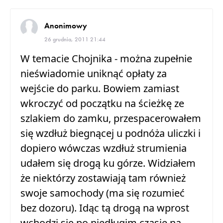
Anonimowy
26 grudnia, 2011 21:44
W temacie Chojnika - można zupełnie
nieświadomie uniknąć opłaty za
wejście do parku. Bowiem zamiast
wkroczyć od początku na ścieżkę ze
szlakiem do zamku, przespacerowałem
się wzdłuż biegnącej u podnóża uliczki i
dopiero wówczas wzdłuż strumienia
udałem się drogą ku górze. Widziałem
że niektórzy zostawiają tam również
swoje samochody (ma się rozumieć
bez dozoru). Idąc tą drogą na wprost
wchodzi się po niedługim czasie na