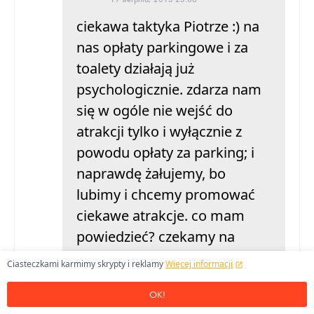
ciekawa taktyka Piotrze :) na
nas opłaty parkingowe i za
toalety działają już
psychologicznie. zdarza nam
się w ogóle nie wejść do
atrakcji tylko i wyłącznie z
powodu opłaty za parking; i
naprawdę żałujemy, bo
lubimy i chcemy promować
ciekawe atrakcje. co mam
powiedzieć? czekamy na
lepsze czasy...
Ciasteczkami karmimy skrypty i reklamy
Więcej informacji
OK!