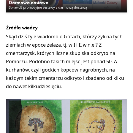
Darmowa dostawa
Sprawdź promocyjne zestawy z darmową dostawą
Źródła wiedzy
Skąd dziś tyle wiadomo o Gotach, którzy żyli na tych
ziemiach w epoce żelaza, tj. w I i II w.n.e.? Z
cmentarzysk,
których liczne skupiska odkryto na
Pomorzu. Podobno takich miejsc jest ponad 50. A
kurhanów,
czyli
gockich kopców nagrobnych
, na
każdym takim cmentarzu odkryto i zbadano od kilku
do nawet kilkudziesięciu.