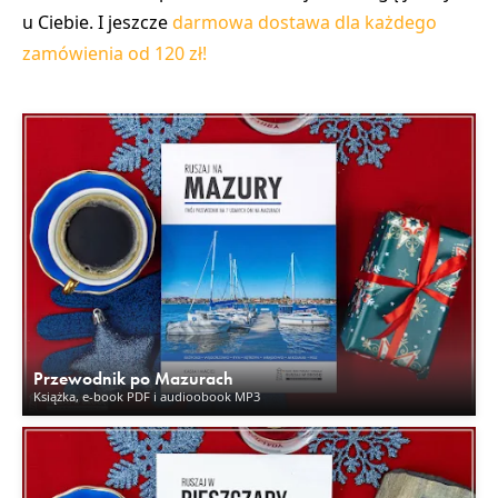
u Ciebie. I jeszcze
darmowa dostawa dla każdego
zamówienia od 120 zł!
Przewodnik po Mazurach
Książka, e-book PDF i audioobook MP3