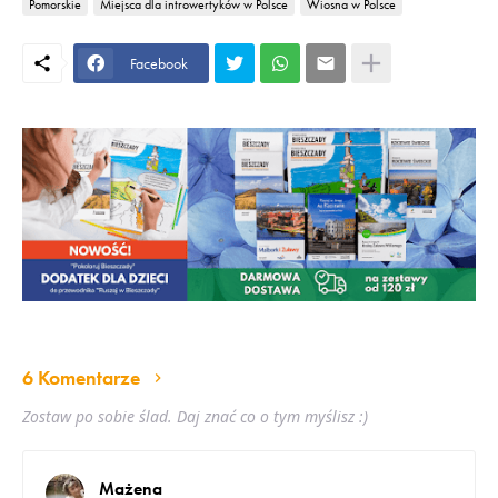
Pomorskie
Miejsca dla introwertyków w Polsce
Wiosna w Polsce
Facebook
6 Komentarze
Zostaw po sobie ślad. Daj znać co o tym myślisz :)
Mażena