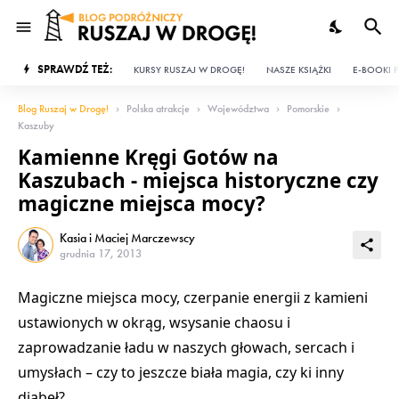
SPRAWDŹ TEŻ:
KURSY RUSZAJ W DROGĘ!
NASZE KSIĄŻKI
E-BOOKI P
Blog Ruszaj w Drogę!
Polska atrakcje
Województwa
Pomorskie
Kaszuby
Kamienne Kręgi Gotów na
Kaszubach - miejsca historyczne czy
magiczne miejsca mocy?
Kasia i Maciej Marczewscy
grudnia 17, 2013
Magiczne miejsca mocy, czerpanie energii z kamieni
ustawionych w okrąg, wsysanie chaosu i
zaprowadzanie ładu w naszych głowach, sercach i
umysłach – czy to jeszcze biała magia, czy ki inny
diabeł?