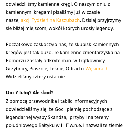
odwiedziliśmy kamienne kręgi. O naszym dniu z
kamiennymi kręgami pisaliśmy już w czasie
naszej
akcji Tydzień na Kaszubach
. Dzisiaj przyjrzymy
się bliżej miejscom, wokół których urosły legendy.
Początkowo zaskoczyło nas, że skupisk kamiennych
kręgów jest tak dużo. Te kamienne cmentarzyska na
Pomorzu zostały odkryte m.in. w
Trątkownicy,
Grzybnicy, Piasznie, Leśnie, Odrach i
Węsiorach
.
Widzieliśmy cztery ostatnie.
Goci? Tutaj? Ale skąd?
Z pomocą przewodnika i tablic informacyjnych
dowiedzieliśmy się, że
Goci
,
plemię pochodzące z
legendarnej wyspy Skandza,
przybyli na tereny
południowego Bałtyku w
I i II w.n.e.
i nazwali te ziemie