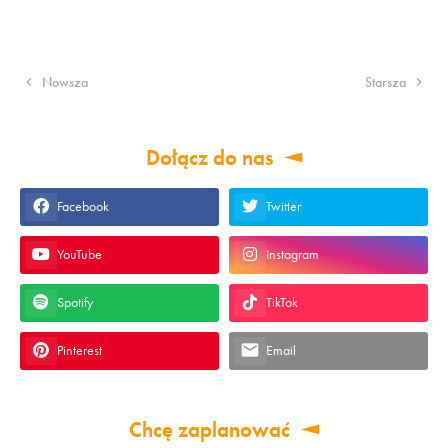
Nowsza
Starsza
Dołącz do nas
Facebook
Twitter
YouTube
Instagram
Spotify
TikTok
Pinterest
Email
Chcę zaplanować