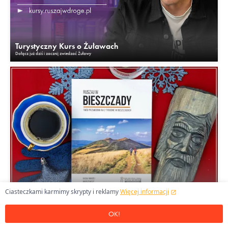
Turystyczny Kurs o Żuławach
Dołącz już dziś i zacznij zwiedzać Żuławy
Przewodnik po Bieszczadach
Ciasteczkami karmimy skrypty i reklamy
Więcej informacji
Nasz hit. 8.000+ sprzedanych książek!
OK!