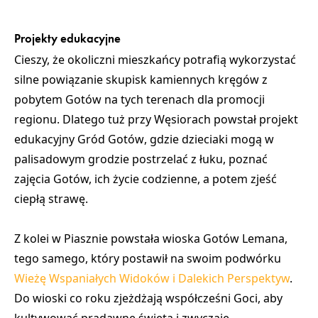
Projekty edukacyjne
Cieszy, że okoliczni mieszkańcy potrafią wykorzystać
silne powiązanie skupisk kamiennych kręgów z
pobytem Gotów na tych terenach dla promocji
regionu. Dlatego tuż przy Węsiorach powstał projekt
edukacyjny
Gród Gotów
, gdzie dzieciaki mogą w
palisadowym grodzie postrzelać z łuku, poznać
zajęcia Gotów, ich życie codzienne, a potem zjeść
ciepłą strawę.
Z kolei
w Piasznie
powstała
wioska Gotów
Lemana,
tego samego, który postawił na swoim podwórku
Wieżę Wspaniałych Widoków i Dalekich Perspektyw
.
Do wioski co roku zjeżdżają współcześni Goci, aby
kultywować pradawne święta i zwyczaje.