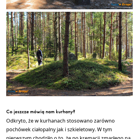
Co jeszcze mówią nam kurhany?
Odkryto, że w kurhanach stosowano zarówno
pochówek ciałopalny jak i szkieletowy
. W tym
pierwszym chodziło o to, że po kremacji zmarłego na