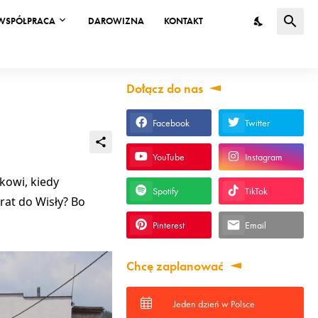
WSPÓŁPRACA
DAROWIZNA
KONTAKT
Dołącz do nas
Facebook
Twitter
YouTube
Instagram
kowi, kiedy
Spotify
TikTok
rat do Wisły? Bo
Pinterest
Email
Chcę zaplanować
Jeden dzień w Polsce