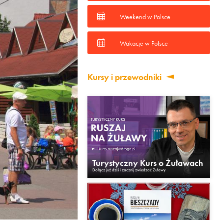
Weekend w Polsce
Wakacje w Polsce
Kursy i przewodniki
Turystyczny Kurs o Żuławach
Dołącz już dziś i zacznij zwiedzać Żuławy