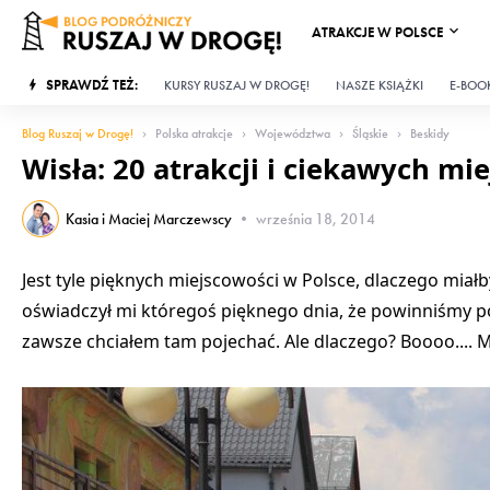
ATRAKCJE W POLSCE
SPRAWDŹ TEŻ:
KURSY RUSZAJ W DROGĘ!
NASZE KSIĄŻKI
E-BOOK
Blog Ruszaj w Drogę!
Polska atrakcje
Województwa
Śląskie
Beskidy
Wisła: 20 atrakcji i ciekawych mi
Kasia i Maciej Marczewscy
•
września 18, 2014
Jest tyle pięknych miejscowości w Polsce, dlaczego mia
oświadczył mi któregoś pięknego dnia, że powinniśmy po
zawsze chciałem tam pojechać. Ale dlaczego? Boooo.... 