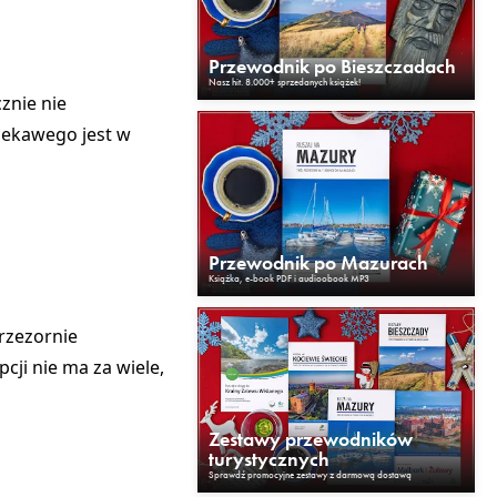
Przewodnik po Bieszczadach
Nasz hit. 8.000+ sprzedanych książek!
znie nie
ciekawego jest w
Przewodnik po Mazurach
Książka, e-book PDF i audioobook MP3
przezornie
cji nie ma za wiele,
Zestawy przewodników
turystycznych
Sprawdź promocyjne zestawy z darmową dostawą