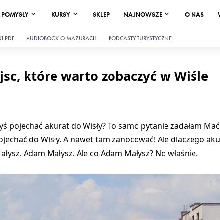
POMYSŁY
KURSY
SKLEP
NAJNOWSZE
O NAS
I PDF
AUDIOBOOK O MAZURACH
PODCASTY TURYSTYCZNE
ejsc, które warto zobaczyć w Wiśle
łbyś pojechać akurat do Wisły? To samo pytanie zadałam Mać
jechać do Wisły. A nawet tam zanocować! Ale dlaczego aku
Małysz. Adam Małysz. Ale co Adam Małysz? No właśnie.