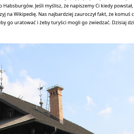
go Habsburgów.
Jeśli myślisz, że napiszemy Ci kiedy powstał,
j na Wikipedię. Nas najbardziej zauroczył fakt, że
komuś ch
by go uratować i żeby turyści mogli go zwiedzać. Dzisiaj dz