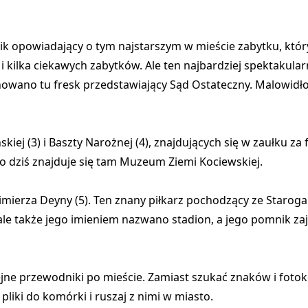
ik opowiadający o tym najstarszym w mieście zabytku, który
 i kilka ciekawych zabytków. Ale ten najbardziej spektakular
nowano tu fresk przedstawiający Sąd Ostateczny. Malowidło
iej (3) i Baszty Narożnej (4), znajdujących się w zaułku za
o dziś znajduje się tam Muzeum Ziemi Kociewskiej.
mierza Deyny (5). Ten znany piłkarz pochodzący ze Staro
ale także jego imieniem nazwano stadion, a jego pomnik za
jne przewodniki po mieście. Zamiast szukać znaków i foto
liki do komórki i ruszaj z nimi w miasto.