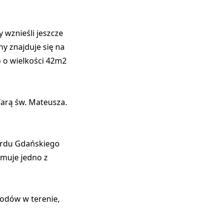
 wznieśli jeszcze
ny znajduje się na
 o wielkości 42m2
 farą św. Mateusza.
gardu Gdańskiego
jmuje jedno z
kodów w terenie,