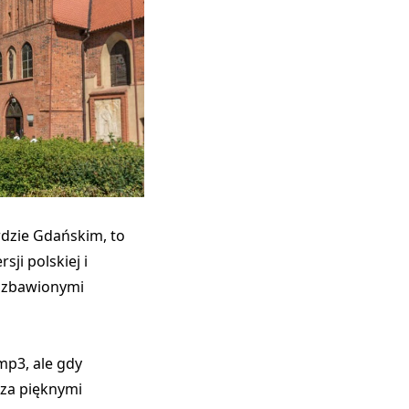
rdzie Gdańskim, to
ji polskiej i
 pozbawionymi
p3, ale gdy
 za pięknymi