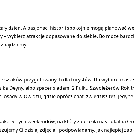
u cały dzień. A pasjonaci historii spokojnie mogą planować 
any – wybierz atrakcje dopasowane do siebie. Bo może bardzi
e znajdziemy.
n ze szlaków przygotowanych dla turystów. Do wyboru masz 
ika Deyny, albo spacer śladami 2 Pułku Szwoleżerów Rokitn
ej osady w Owidzu, gdzie oprócz chat, zwiedzisz też, jedyn
 wakacyjnych weekendów, na który zaprosiła nas Lokalna Or
zujemy Ci dzisiaj zdjęcia i podpowiadamy, jak najlepiej za