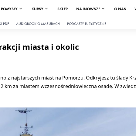
POMYSŁY
KURSY
SKLEP
NAJNOWSZE
O NAS
I PDF
AUDIOBOOK O MAZURACH
PODCASTY TURYSTYCZNE
akcji miasta i okolic
dno z najstarszych miast na Pomorzu. Odkryjesz tu ślady K
, a 2 km za miastem wczesnośredniowieczną osadę. W zwied