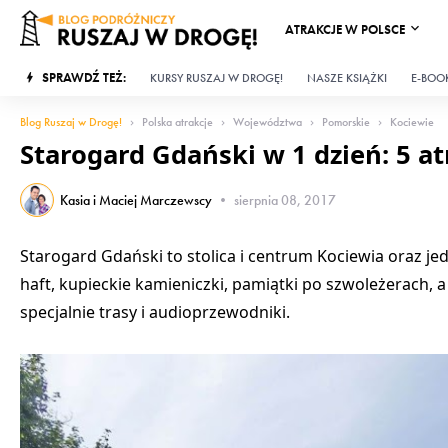
ATRAKCJE W POLSCE
SPRAWDŹ TEŻ:
KURSY RUSZAJ W DROGĘ!
NASZE KSIĄŻKI
E-BOOK
Blog Ruszaj w Drogę!
Polska atrakcje
Województwa
Pomorskie
Kociewie
Starogard Gdański w 1 dzień: 5 atr
Kasia i Maciej Marczewscy
•
sierpnia 08, 2017
Starogard Gdański to stolica i centrum Kociewia oraz je
haft, kupieckie kamieniczki, pamiątki po szwoleżerach
specjalnie trasy i audioprzewodniki.