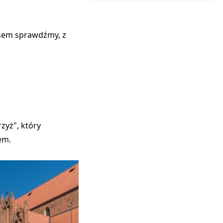
asem sprawdźmy, z
zyż", który
em.