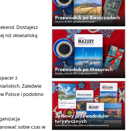
Przewodnik po Bieszczadach
Nasz hit. 8.000+ sprzedanych książek!
weekend. Dostajesz
ej niż słowiańską
Przewodnik po Mazurach
Książka, e-book PDF i audioobook MP3
spacer z
iańskich. Zaledwie
e w Polsce i podobno
Zestawy przewodników
ganizacja
turystycznych
Sprawdź promocyjne zestawy z darmową dostawą
planować sobie czas w