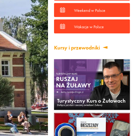
Weekend w Polsce
Wakacje w Polsce
Kursy i przewodniki
Turystyczny Kurs o Żuławach
Dołącz już dziś i zacznij zwiedzać Żuławy