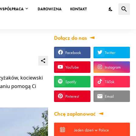
WSPÓŁPRACA
DAROWIZNA
KONTAKT
Dołącz do nas
Facebook
Twitter
YouTube
Instagram
rzyżaków, kociewski
Spotify
TikTok
zaniu pomogą Ci
Pinterest
Email
Chcę zaplanować
Jeden dzień w Polsce