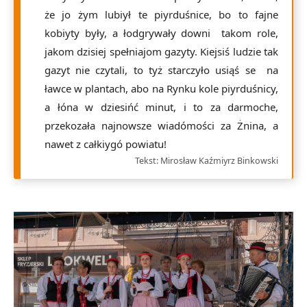
że jo żym lubiył te piyrduśnice, bo to fajne
kobiyty były, a łodgrywały downi takom role,
jakom dzisiej spełniajom gazyty. Kiejsiś ludzie tak
gazyt nie czytali, to tyż starczyło usiąś se na
ławce w plantach, abo na Rynku kole piyrduśnicy,
a łóna w dziesińć minut, i to za darmoche,
przekozała najnowsze wiadómości za Żnina, a
nawet z całkiygó powiatu!
Tekst: Mirosław Kaźmiyrz Binkowski