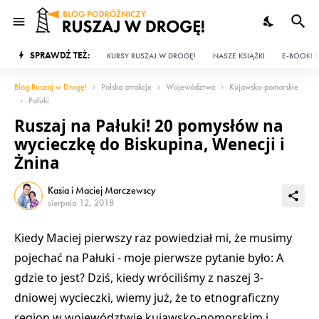
SPRAWDŹ TEŻ:
KURSY RUSZAJ W DROGĘ!
NASZE KSIĄŻKI
E-BOOKI P
Blog Ruszaj w Drogę!
Polska atrakcje
Województwa
Kujawsko-pomorskie
Pałuki
Ruszaj na Pałuki! 20 pomysłów na
wycieczkę do Biskupina, Wenecji i
Żnina
Kasia i Maciej Marczewscy
sierpnia 12, 2018
Kiedy Maciej pierwszy raz powiedział mi, że musimy
pojechać na Pałuki - moje pierwsze pytanie było: A
gdzie to jest? Dziś, kiedy wróciliśmy z naszej 3-
dniowej wycieczki, wiemy już, że to etnograficzny
region w województwie kujawsko-pomorskim i