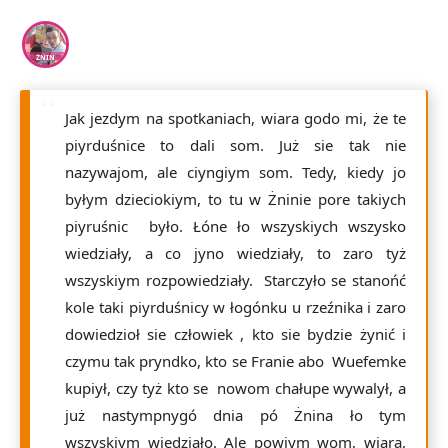
ŻNIN
Jak jezdym na spotkaniach, wiara godo mi, że te
piyrduśnice to dali som. Już sie tak nie
nazywajom, ale ciyngiym som. Tedy, kiedy jo
byłym dzieciokiym, to tu w Żninie pore takiych
piyruśnic było. Łóne ło wszyskiych wszysko
wiedziały, a co jyno wiedziały, to zaro tyż
wszyskiym rozpowiedziały. Starczyło se stanońć
kole taki piyrduśnicy w łogónku u rzeźnika i zaro
dowiedzioł sie człowiek , kto sie bydzie żynić i
czymu tak pryndko, kto se Franie abo Wuefemke
kupiył, czy tyż kto se nowom chałupe wywalył, a
już nastympnygó dnia pó Żnina ło tym
wszyskiym wiedziało. Ale powiym wom, wiara,