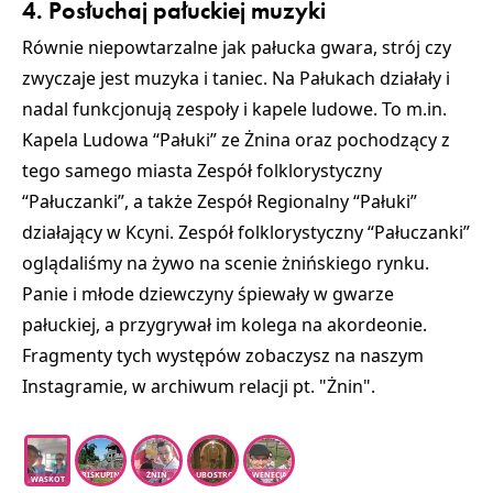
4. Posłuchaj pałuckiej muzyki
Równie niepowtarzalne jak pałucka gwara, strój czy
zwyczaje jest muzyka i taniec. Na Pałukach działały i
nadal funkcjonują zespoły i kapele ludowe. To m.in.
Kapela Ludowa “Pałuki” ze Żnina oraz pochodzący z
tego samego miasta Zespół folklorystyczny
“Pałuczanki”, a także Zespół Regionalny “Pałuki”
działający w Kcyni. Zespół folklorystyczny “Pałuczanki”
oglądaliśmy na żywo na scenie żnińskiego rynku.
Panie i młode dziewczyny śpiewały w gwarze
pałuckiej, a przygrywał im kolega na akordeonie.
Fragmenty tych występów zobaczysz na naszym
Instagramie, w archiwum relacji pt.
"Żnin"
.
BISKUPIN
ŻNIN
LUBOSTRO
WENECJA
WĄSKOT
Ń
ORÓWKA