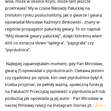
wsie, może w okolice Kcyni, może tam jeszcze
przetrwała? My w czasie Biesiady Pałuckiej na
żnińskim rynku posłuchaliśmy, jak o gwarze i gwarą
opowiadał
Mirosław Kaźmiyrz Binkowski
- znany w
regionie propagator pałuckiej gwary. To on napisał
“Mój słownik gwary pałuckiej”, dzięki któremu wiem
dziś co oznacza słowo “aplegra”, “pajzgrała” czy
“piyrduśnica”.
Najlepiej zapamiętałam moment, gdy Pan Mirosław,
gwarą (!) opowiadał o piyrduśnicach. Ciekawa jestem
czy zgadniesz po opisie, kim owe piyrduśnice były! A
trzeba przyznać, że pełniły ważną, społeczną funkcję
na Pałukach! Przeczytaj opowieść o piyrduśnicach lub
posłuchaj jak opowiada ją jej autor - Pan Mirosław w
naszej filmowej relacji na Instagram Stories pt.
"Żnin"
.