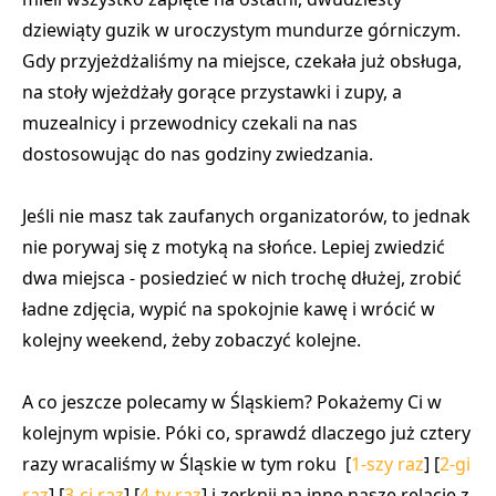
dziewiąty guzik w uroczystym mundurze górniczym.
Gdy przyjeżdżaliśmy na miejsce, czekała już obsługa,
na stoły wjeżdżały gorące przystawki i zupy, a
muzealnicy i przewodnicy czekali na nas
dostosowując do nas godziny zwiedzania.
Jeśli nie masz tak zaufanych organizatorów, to jednak
nie porywaj się z motyką na słońce. Lepiej zwiedzić
dwa miejsca - posiedzieć w nich trochę dłużej, zrobić
ładne zdjęcia, wypić na spokojnie kawę i wrócić w
kolejny weekend, żeby zobaczyć kolejne.
A co jeszcze polecamy w Śląskiem? Pokażemy Ci w
kolejnym wpisie. Póki co, sprawdź dlaczego już cztery
razy wracaliśmy w Śląskie w tym roku [
1-szy raz
] [
2-gi
raz
] [
3-ci raz
] [
4-ty raz
] i zerknij na inne nasze relacje z