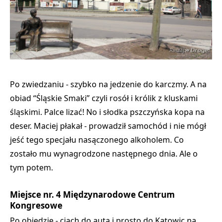
Po zwiedzaniu - szybko na jedzenie do karczmy. A na
obiad “Śląskie Smaki” czyli rosół i królik z kluskami
śląskimi. Palce lizać! No i słodka pszczyńska kopa na
deser. Maciej płakał - prowadził samochód i nie mógł
jeść tego specjału nasączonego alkoholem. Co
zostało mu wynagrodzone następnego dnia. Ale o
tym potem.
Miejsce nr. 4 Międzynarodowe Centrum
Kongresowe
Po obiedzie - ciach do auta i prosto do Katowic na