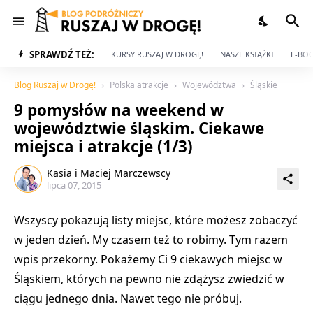
SPRAWDŹ TEŻ:
KURSY RUSZAJ W DROGĘ!
NASZE KSIĄŻKI
E-BOO
Blog Ruszaj w Drogę!
Polska atrakcje
Województwa
Śląskie
9 pomysłów na weekend w
województwie śląskim. Ciekawe
miejsca i atrakcje (1/3)
Kasia i Maciej Marczewscy
lipca 07, 2015
Wszyscy pokazują listy miejsc, które możesz zobaczyć
w jeden dzień. My czasem też to robimy. Tym razem
wpis przekorny. Pokażemy Ci 9 ciekawych miejsc w
Śląskiem, których na pewno nie zdążysz zwiedzić w
ciągu jednego dnia. Nawet tego nie próbuj.