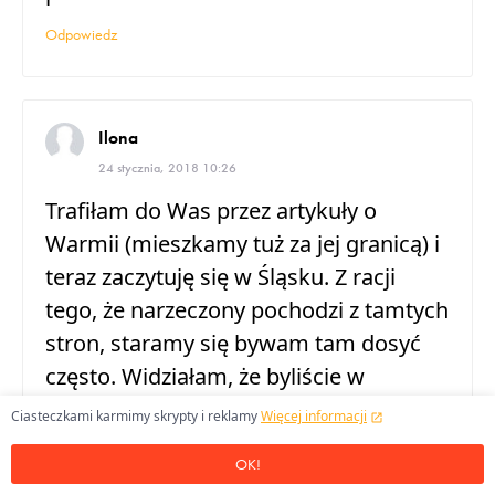
Odpowiedz
Ilona
24 stycznia, 2018 10:26
Trafiłam do Was przez artykuły o
Warmii (mieszkamy tuż za jej granicą) i
teraz zaczytuję się w Śląsku. Z racji
tego, że narzeczony pochodzi z tamtych
stron, staramy się bywam tam dosyć
często. Widziałam, że byliście w
Pszczynie więc polecę dwa miejsca do
Ciasteczkami karmimy skrypty i reklamy
Więcej informacji
wypróbowania jeśli wrócicie jeszcze na
OK!
Śląsk: Wodna Wieża i Warownia