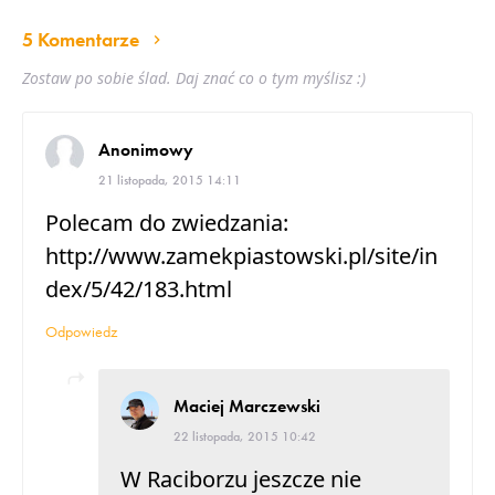
5 Komentarze
Zostaw po sobie ślad. Daj znać co o tym myślisz :)
Anonimowy
21 listopada, 2015 14:11
Polecam do zwiedzania:
http://www.zamekpiastowski.pl/site/in
dex/5/42/183.html
Odpowiedz
Maciej Marczewski
22 listopada, 2015 10:42
W Raciborzu jeszcze nie