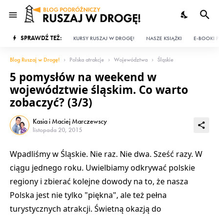
SPRAWDŹ TEŻ:
KURSY RUSZAJ W DROGĘ!
NASZE KSIĄŻKI
E-BOOKI P
Blog Ruszaj w Drogę!
Polska atrakcje
Województwa
Śląskie
5 pomysłów na weekend w
województwie śląskim. Co warto
zobaczyć? (3/3)
Kasia i Maciej Marczewscy
listopada 20, 2015
Wpadliśmy w Śląskie. Nie raz. Nie dwa. Sześć razy. W
ciągu jednego roku. Uwielbiamy odkrywać polskie
regiony i zbierać kolejne dowody na to, że nasza
Polska jest nie tylko "piękna", ale też pełna
turystycznych atrakcji. Świetną okazją do