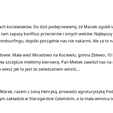
ołach kociewiaków. Do dziś podejrzewamy, że Maciek zgubił
 tam zapasy konfitur, przecierów i innych weków. Najlepszy
windsurfingu, dopóki porządnie nas nie nakarmi. Ale za to na
dowie. Mała wieś Miradowo na Kociewiu, gmina Zblewo, 10
Na szczęście mieliśmy kierowcę. Pan Mietek zawiózł nas na 
 wiesz jak to jest ze zwiedzaniem winnic...
Marek, razem z żoną Henryką, prowadzi agroturystykę Pod
m zakładzie w Starogardzie Gdańskim, a ta mała winnica to