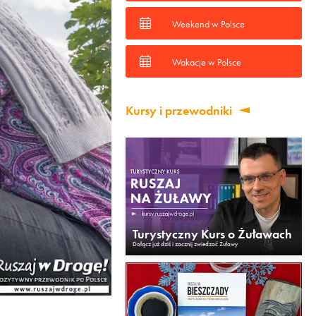
Weekend w Polsce
Wakacje w Polsce
Kursy i przewodniki
Turystyczny Kurs o Żuławach
Dołącz już dziś i zacznij zwiedzać Żuławy