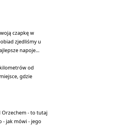
 swoją czapkę w
 obiad zjedliśmy u
jlepsze napoje...
 kilometrów od
miejsce, gdzie
 Orzechem - to tutaj
 - jak mówi - jego