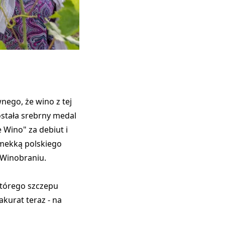
wnego, że wino z tej
ostała srebrny medal
 Wino" za debiut i
 mekką polskiego
a Winobraniu.
 którego szczepu
akurat teraz - na