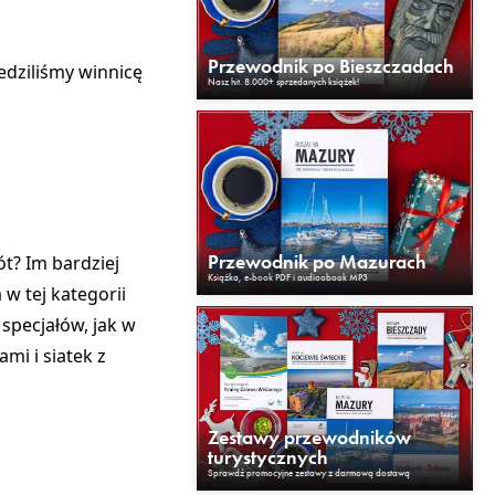
Przewodnik po Bieszczadach
edziliśmy winnicę
Nasz hit. 8.000+ sprzedanych książek!
Przewodnik po Mazurach
ót? Im bardziej
Książka, e-book PDF i audioobook MP3
w tej kategorii
 specjałów, jak w
mi i siatek z
Zestawy przewodników
turystycznych
Sprawdź promocyjne zestawy z darmową dostawą