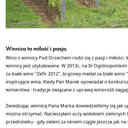
Winnica to miłość i pasja.
Wino z winnicy Pod Orzechem rodzi się z pasji i miłości. 
winnicy jest utytułowane. W 2013r., na IV Ogólnopolski
za białe wino "Zefir 2012", brązowy medal za białe wino
inspirujące wina. Kiedy Pan Marek opowiadał o konkursa
winiarstwa - tradycje związane z uprawą winorośli sięgaj
Zwiedzając winnicę Pana Marka dowiedzieliśmy się jak up
można otrzymać. Nacieszyłam oczy widokiem zielonych liś
przednówku - gdy zieleni za oknem ciągle jeszcze jak na