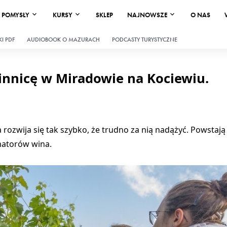
POMYSŁY
KURSY
SKLEP
NAJNOWSZE
O NAS
I PDF
AUDIOBOOK O MAZURACH
PODCASTY TURYSTYCZNE
innicę w Miradowie na Kociewiu.
a rozwija się tak szybko, że trudno za nią nadążyć. Powstaj
matorów wina.