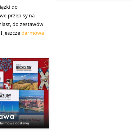
iążki do
we przepisy na
miast, do zestawów
I jeszcze
darmowa
tawa
 darmową dostawą