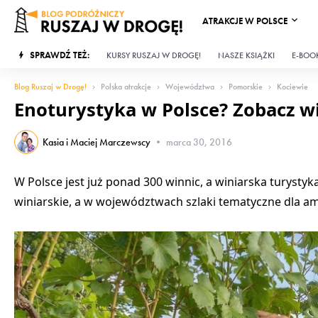
ATRAKCJE W POLSCE
SPRAWDŹ TEŻ:
KURSY RUSZAJ W DROGĘ!
NASZE KSIĄŻKI
E-BOOK
Blog Ruszaj w Drogę!
Polska atrakcje
Województwa
Pomorskie
Kociewie
Enoturystyka w Polsce? Zobacz w
Kasia i Maciej Marczewscy
•
marca 30, 2016
W Polsce jest już ponad 300 winnic, a winiarska turystyk
winiarskie, a w województwach szlaki tematyczne dla a