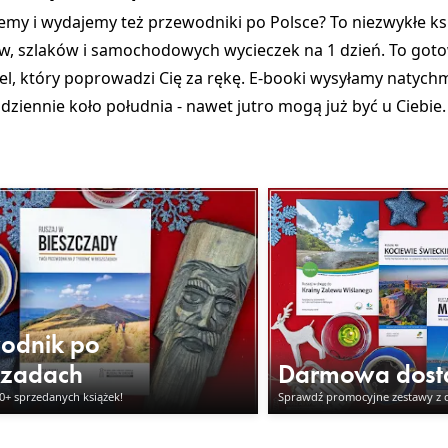
zemy i wydajemy też przewodniki po Polsce? To niezwykłe ks
, szlaków i samochodowych wycieczek na 1 dzień. To goto
iel, który poprowadzi Cię za rękę. E-booki wysyłamy natych
ziennie koło południa - nawet jutro mogą już być u Ciebie. 
odnik po
czadach
Darmowa dos
00+ sprzedanych książek!
Sprawdź promocyjne zestawy z