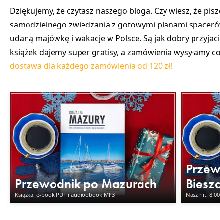
Dziękujemy, że czytasz naszego bloga. Czy wiesz, że pis
samodzielnego zwiedzania z gotowymi planami spacerów
udaną majówkę i wakacje w Polsce. Są jak dobry przyjac
książek dajemy super gratisy, a zamówienia wysyłamy cod
dostawa dla każdego zamówienia od 120 zł!
Przew
Przewodnik po Mazurach
Biesz
Książka, e-book PDF i audioobook MP3
Nasz hit. 8.0