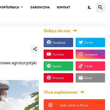
WSPÓŁPRACA
DAROWIZNA
KONTAKT
Dołącz do nas
Facebook
Twitter
YouTube
Instagram
ą nowe agroturystyki
Spotify
TikTok
Pinterest
Email
Chcę zaplanować
Jeden dzień w Polsce